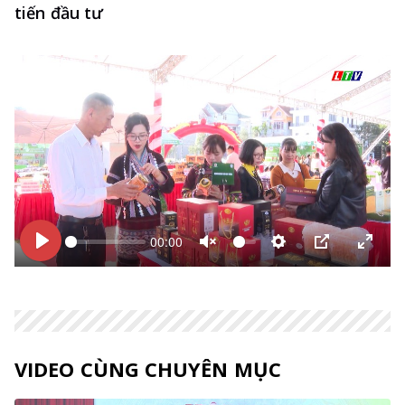
tiến đầu tư
00:00
Bắt
Bắt
Unmute
Thiết
PIP
Enter
đầu
đầu
lập
fulls
VIDEO CÙNG CHUYÊN MỤC