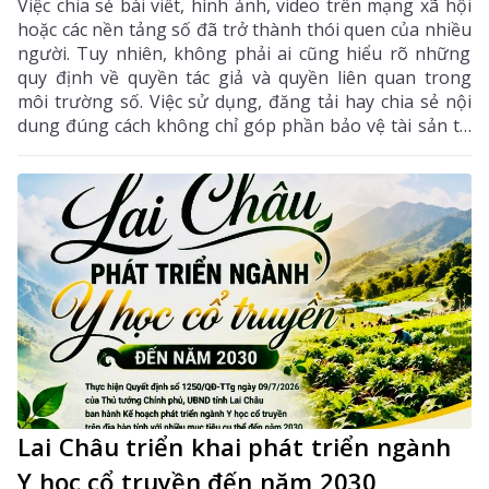
Việc chia sẻ bài viết, hình ảnh, video trên mạng xã hội
hoặc các nền tảng số đã trở thành thói quen của nhiều
người. Tuy nhiên, không phải ai cũng hiểu rõ những
quy định về quyền tác giả và quyền liên quan trong
môi trường số. Việc sử dụng, đăng tải hay chia sẻ nội
dung đúng cách không chỉ góp phần bảo vệ tài sản trí
tuệ của tác giả, mà còn giúp mỗi cá nhân tránh những
vi phạm pháp luật khi tham gia không gian mạng.
Lai Châu triển khai phát triển ngành
Y học cổ truyền đến năm 2030