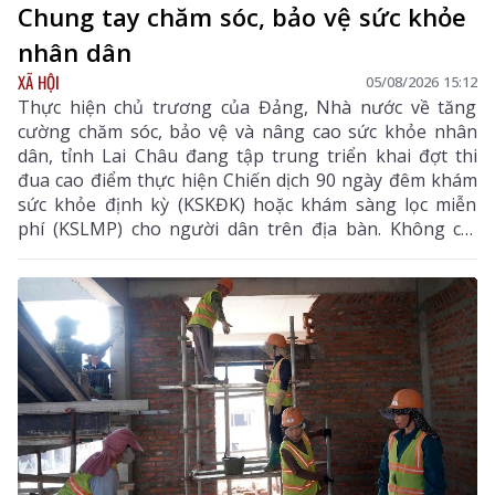
Chung tay chăm sóc, bảo vệ sức khỏe
nhân dân
XÃ HỘI
05/08/2026 15:12
Thực hiện chủ trương của Đảng, Nhà nước về tăng
cường chăm sóc, bảo vệ và nâng cao sức khỏe nhân
dân, tỉnh Lai Châu đang tập trung triển khai đợt thi
đua cao điểm thực hiện Chiến dịch 90 ngày đêm khám
sức khỏe định kỳ (KSKĐK) hoặc khám sàng lọc miễn
phí (KSLMP) cho người dân trên địa bàn. Không chỉ
góp phần phát hiện sớm bệnh tật, nâng cao chất
lượng chăm sóc sức khỏe (CSSK) ban đầu, chương
trình còn lan tỏa tinh thần trách nhiệm, y đức và sự
tận tâm của đội ngũ cán bộ y tế, hướng tới mục tiêu
mọi người dân đều được tiếp cận dịch vụ y tế công
bằng, chất lượng và nhân văn.