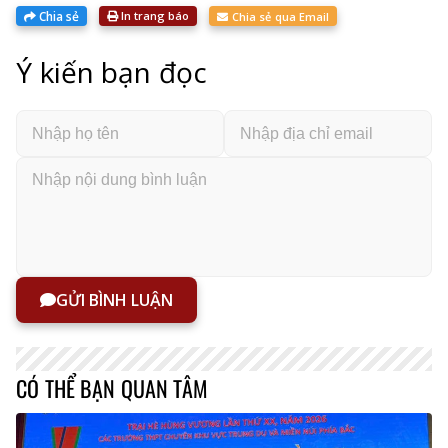
Chia sẻ
In trang báo
Chia sẻ qua Email
Ý kiến bạn đọc
GỬI BÌNH LUẬN
CÓ THỂ BẠN QUAN TÂM