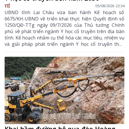
YTẾ
05/08/2026 22:34
UBND tỉnh Lai Châu vừa ban hành Kế hoạch số
6675/KH-UBND về triển khai thực hiện Quyết định số
1250/QĐ-TTg ngày 09/7/2026 của Thủ tướng Chính
phủ về phát triển ngành Y học cổ truyền trên địa bàn
tỉnh. Kế hoạch nhằm cụ thể hóa các mục tiêu, nhiệm vụ
và giải pháp phát triển ngành Y học cổ truyền theo
hướng hiện đại, hiệu quả, bền vững; đẩy mạnh kết
hợp y học cổ truyền với y học hiện đại, phát huy tiềm
năng dược liệu của địa phương, góp phần nâng cao
chất lượng chăm sóc, bảo vệ sức khỏe nhân dân và
thúc đẩy phát triển kinh tế - xã hội.
Khai hầm đường bộ qua đèo Hoàng