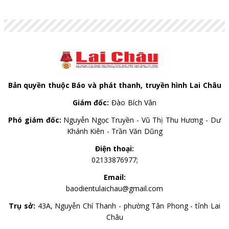
những điểm mới đáng chú ý nhằm bổ sung, thu hút
nguồn nhân lực chất lượng cao vào khu vực công.
Bản quyền thuộc Báo và phát thanh, truyền hình Lai Châu
Giám đốc:
Đào Bích Vân
Phó giám đốc:
Nguyễn Ngọc Truyền - Vũ Thị Thu Hương - Dư
Khánh Kiên - Trần Văn Dũng
Điện thoại:
02133876977;
Email:
baodientulaichau@gmail.com
Trụ sở:
43A, Nguyễn Chí Thanh - phường Tân Phong - tỉnh Lai
Châu