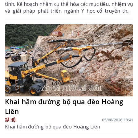
tỉnh. Kế hoạch nhằm cụ thể hóa các mục tiêu, nhiệm vụ
và giải pháp phát triển ngành Y học cổ truyền theo
hướng hiện đại, hiệu quả, bền vững; đẩy mạnh kết
hợp y học cổ truyền với y học hiện đại, phát huy tiềm
năng dược liệu của địa phương, góp phần nâng cao
chất lượng chăm sóc, bảo vệ sức khỏe nhân dân và
thúc đẩy phát triển kinh tế - xã hội.
Khai hầm đường bộ qua đèo Hoàng
Liên
XÃ HỘI
05/08/2026 19:41
Khai hầm đường bộ qua đèo Hoàng Liên