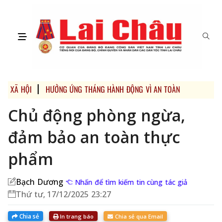
XÃ HỘI
HƯỞNG ỨNG THÁNG HÀNH ĐỘNG VÌ AN TOÀN TOÀN THỰC P
Chủ động phòng ngừa,
đảm bảo an toàn thực
phẩm
Bạch Dương
Nhấn để tìm kiếm tin cùng tác giả
Thứ tư, 17/12/2025 23:27
Chia sẻ
In trang báo
Chia sẻ qua Email