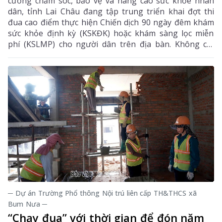
cường chăm sóc, bảo vệ và nâng cao sức khỏe nhân
dân, tỉnh Lai Châu đang tập trung triển khai đợt thi
đua cao điểm thực hiện Chiến dịch 90 ngày đêm khám
sức khỏe định kỳ (KSKĐK) hoặc khám sàng lọc miễn
phí (KSLMP) cho người dân trên địa bàn. Không chỉ
góp phần phát hiện sớm bệnh tật, nâng cao chất
lượng chăm sóc sức khỏe (CSSK) ban đầu, chương
trình còn lan tỏa tinh thần trách nhiệm, y đức và sự
tận tâm của đội ngũ cán bộ y tế, hướng tới mục tiêu
mọi người dân đều được tiếp cận dịch vụ y tế công
bằng, chất lượng và nhân văn.
─ Dự án Trường Phổ thông Nội trú liên cấp TH&THCS xã
Bum Nưa ─
“Chạy đua” với thời gian để đón năm