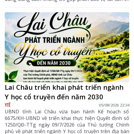
tuệ của tác giả, mà còn giúp mỗi cá nhân tránh những
vi phạm pháp luật khi tham gia không gian mạng.
Lai Châu triển khai phát triển ngành
Y học cổ truyền đến năm 2030
YTẾ
05/08/2026 22:34
UBND tỉnh Lai Châu vừa ban hành Kế hoạch số
6675/KH-UBND về triển khai thực hiện Quyết định số
1250/QĐ-TTg ngày 09/7/2026 của Thủ tướng Chính
phủ về phát triển ngành Y học cổ truyền trên địa bàn