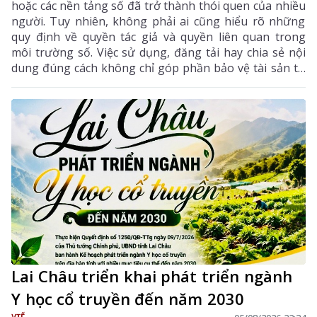
hoặc các nền tảng số đã trở thành thói quen của nhiều
người. Tuy nhiên, không phải ai cũng hiểu rõ những
quy định về quyền tác giả và quyền liên quan trong
môi trường số. Việc sử dụng, đăng tải hay chia sẻ nội
dung đúng cách không chỉ góp phần bảo vệ tài sản trí
tuệ của tác giả, mà còn giúp mỗi cá nhân tránh những
vi phạm pháp luật khi tham gia không gian mạng.
Lai Châu triển khai phát triển ngành
Y học cổ truyền đến năm 2030