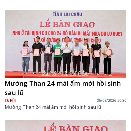
Đồng chí Bùi Tiến Thanh – Tỉnh ủy viên, Giám đốc Sở
Y tế, Phó Trưởng Ban chỉ đạo tỉnh chủ trì hội nghị. Dự
hội nghị còn có các đồng chí thành viên Ban Chỉ đạo
tỉnh.
Mường Than 24 mái ấm mới hồi sinh
sau lũ
XÃ HỘI
06/08/2026 20:36
Mường Than 24 mái ấm mới hồi sinh sau lũ