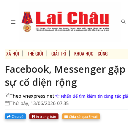
XÃ HỘI
THẾ GIỚI
GIẢI TRÍ
KHOA HỌC - CÔNG NGHỆ
Facebook, Messenger gặp
sự cố diện rộng
Theo vnexpress.net
Nhấn để tìm kiếm tin cùng tác giả
Thứ bảy, 13/06/2026 07:35
Chia sẻ
In trang báo
Chia sẻ qua Email