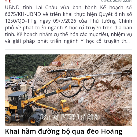
YTẾ
05/08/2026 22:34
UBND tỉnh Lai Châu vừa ban hành Kế hoạch số
6675/KH-UBND về triển khai thực hiện Quyết định số
1250/QĐ-TTg ngày 09/7/2026 của Thủ tướng Chính
phủ về phát triển ngành Y học cổ truyền trên địa bàn
tỉnh. Kế hoạch nhằm cụ thể hóa các mục tiêu, nhiệm vụ
và giải pháp phát triển ngành Y học cổ truyền theo
hướng hiện đại, hiệu quả, bền vững; đẩy mạnh kết
hợp y học cổ truyền với y học hiện đại, phát huy tiềm
năng dược liệu của địa phương, góp phần nâng cao
chất lượng chăm sóc, bảo vệ sức khỏe nhân dân và
thúc đẩy phát triển kinh tế - xã hội.
Khai hầm đường bộ qua đèo Hoàng