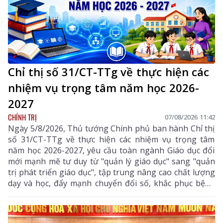
Chỉ thị số 31/CT-TTg về thực hiện các
nhiệm vụ trọng tâm năm học 2026-
2027
CHÍNH TRỊ
07/08/2026 11:42
Ngày 5/8/2026, Thủ tướng Chính phủ ban hành Chỉ thị
số 31/CT-TTg về thực hiện các nhiệm vụ trọng tâm
năm học 2026-2027, yêu cầu toàn ngành Giáo dục đổi
mới mạnh mẽ tư duy từ "quản lý giáo dục" sang "quản
trị phát triển giáo dục", tập trung nâng cao chất lượng
dạy và học, đẩy mạnh chuyển đổi số, khắc phục bệnh
thành tích, bảo đảm đủ giáo viên, trường lớp, cơ sở
vật chất và xây dựng môi trường giáo dục an toàn,
hiện đại, đáp ứng yêu cầu phát triển nguồn nhân lực