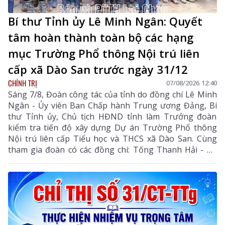
Bí thư Tỉnh ủy Lê Minh Ngân: Quyết
tâm hoàn thành toàn bộ các hạng
mục Trường Phổ thông Nội trú liên
cấp xã Dào San trước ngày 31/12
CHÍNH TRỊ
07/08/2026 12:40
Sáng 7/8, Đoàn công tác của tỉnh do đồng chí Lê Minh
Ngân - Ủy viên Ban Chấp hành Trung ương Đảng, Bí
thư Tỉnh ủy, Chủ tịch HĐND tỉnh làm Trưởng đoàn
kiểm tra tiến độ xây dựng Dự án Trường Phổ thông
Nội trú liên cấp Tiểu học và THCS xã Dào San. Cùng
tham gia đoàn có các đồng chí: Tống Thanh Hải - Uỷ
viên Ban Thường vụ Tỉnh ủy, Phó Chủ tịch Thường
trực UBND tỉnh; Lê Đức Dục - Ủy viên Ban Thường vụ,
Trưởng Ban Tuyên giáo và Dân vận Tỉnh ủy; lãnh đạo
một số sở, ngành liên quan và xã Dào San.