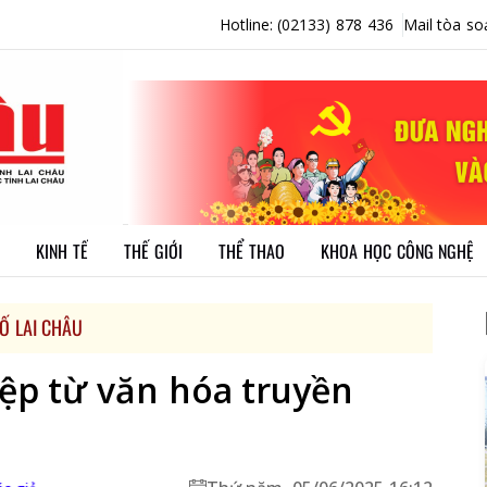
Hotline: (02133) 878 436
Mail tòa so
KINH TẾ
THẾ GIỚI
THỂ THAO
KHOA HỌC CÔNG NGHỆ
Ố LAI CHÂU
ệp từ văn hóa truyền