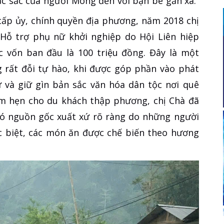
ặc sắc của người Mông đến với bạn bè gần xa.
ấp ủy, chính quyền địa phương, năm 2018 chị
 Hỗ trợ phụ nữ khởi nghiệp do Hội Liên hiệp
c vốn ban đầu là 100 triệu đồng. Đây là một
 rất đỗi tự hào, khi được góp phần vào phát
ữ và giữ gìn bản sắc văn hóa dân tộc nơi quê
ểm hẹn cho du khách thập phương, chị Chà đã
ó nguồn gốc xuất xứ rõ ràng do những người
ặc biệt, các món ăn được chế biến theo hương