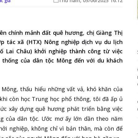
Thứ năm, 05/06/2025 16:12
ác giả
rên chính mảnh đất quê hương, chị Giàng Thị
ợp tác xã (HTX) Nông nghiệp dịch vụ du lịch
 Lai Châu) khởi nghiệp thành công từ việc
n thống của dân tộc Mông đến với du khách
c Mông, thấu hiểu những vất vả, khó khăn của
khi còn học Trung học phổ thông, tôi đã ấp ủ
c xây dựng quê hương phát triển bằng việc
ống của dân tộc. Ước mơ ấy lớn dần theo năm
hởi nghiệp, không chỉ vì bản thân, mà còn để