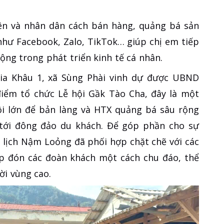
ên và nhân dân cách bán hàng, quảng bá sản
hư Facebook, Zalo, TikTok… giúp chị em tiếp
động trong phát triển kinh tế cá nhân.
Gia Khâu 1, xã Sùng Phài vinh dự được UBND
điểm tổ chức Lễ hội Gầk Tào Cha, đây là một
ội lớn để bản làng và HTX quảng bá sâu rộng
tới đông đảo du khách. Để góp phần cho sự
 lịch Nậm Loỏng đã phối hợp chặt chẽ với các
ếp đón các đoàn khách một cách chu đáo, thể
ời vùng cao.