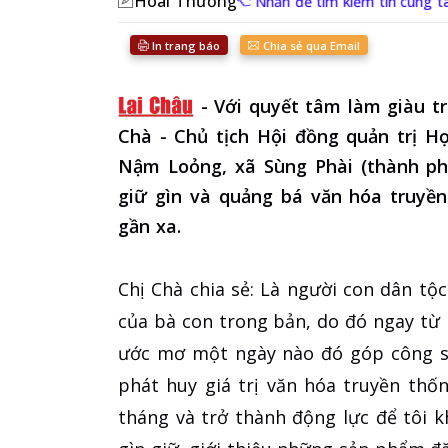
Hoài Thương
Nhấn để tìm kiếm tin cùng t
In trang báo
Chia sẻ qua Email
-
Với quyết tâm làm giàu t
Chà - Chủ tịch Hội đồng quản trị H
Nậm Loỏng, xã Sùng Phài (thành phố
giữ gìn và quảng bá văn hóa truyề
gần xa.
Chị Chà chia sẻ: Là người con dân tộ
của bà con trong bản, do đó ngay từ 
ước mơ một ngày nào đó góp công sứ
phát huy giá trị văn hóa truyền th
tháng và trở thành động lực để tôi k