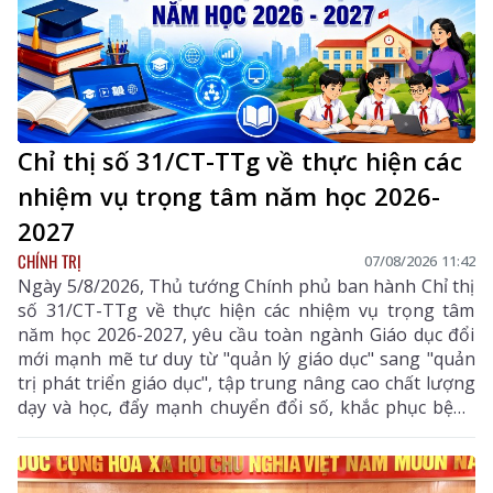
Chỉ thị số 31/CT-TTg về thực hiện các
nhiệm vụ trọng tâm năm học 2026-
2027
CHÍNH TRỊ
07/08/2026 11:42
Ngày 5/8/2026, Thủ tướng Chính phủ ban hành Chỉ thị
số 31/CT-TTg về thực hiện các nhiệm vụ trọng tâm
năm học 2026-2027, yêu cầu toàn ngành Giáo dục đổi
mới mạnh mẽ tư duy từ "quản lý giáo dục" sang "quản
trị phát triển giáo dục", tập trung nâng cao chất lượng
dạy và học, đẩy mạnh chuyển đổi số, khắc phục bệnh
thành tích, bảo đảm đủ giáo viên, trường lớp, cơ sở
vật chất và xây dựng môi trường giáo dục an toàn,
hiện đại, đáp ứng yêu cầu phát triển nguồn nhân lực