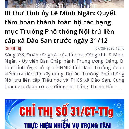
Bí thư Tỉnh ủy Lê Minh Ngân: Quyết
tâm hoàn thành toàn bộ các hạng
mục Trường Phổ thông Nội trú liên
cấp xã Dào San trước ngày 31/12
CHÍNH TRỊ
07/08/2026 12:40
Sáng 7/8, Đoàn công tác của tỉnh do đồng chí Lê Minh
Ngân - Ủy viên Ban Chấp hành Trung ương Đảng, Bí
thư Tỉnh ủy, Chủ tịch HĐND tỉnh làm Trưởng đoàn
kiểm tra tiến độ xây dựng Dự án Trường Phổ thông
Nội trú liên cấp Tiểu học và THCS xã Dào San. Cùng
tham gia đoàn có các đồng chí: Tống Thanh Hải - Uỷ
viên Ban Thường vụ Tỉnh ủy, Phó Chủ tịch Thường
trực UBND tỉnh; Lê Đức Dục - Ủy viên Ban Thường vụ,
Trưởng Ban Tuyên giáo và Dân vận Tỉnh ủy; lãnh đạo
một số sở, ngành liên quan và xã Dào San.