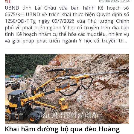
YTẾ
05/08/2026 22:34
UBND tỉnh Lai Châu vừa ban hành Kế hoạch số
6675/KH-UBND về triển khai thực hiện Quyết định số
1250/QĐ-TTg ngày 09/7/2026 của Thủ tướng Chính
phủ về phát triển ngành Y học cổ truyền trên địa bàn
tỉnh. Kế hoạch nhằm cụ thể hóa các mục tiêu, nhiệm vụ
và giải pháp phát triển ngành Y học cổ truyền theo
hướng hiện đại, hiệu quả, bền vững; đẩy mạnh kết
hợp y học cổ truyền với y học hiện đại, phát huy tiềm
năng dược liệu của địa phương, góp phần nâng cao
chất lượng chăm sóc, bảo vệ sức khỏe nhân dân và
thúc đẩy phát triển kinh tế - xã hội.
Khai hầm đường bộ qua đèo Hoàng