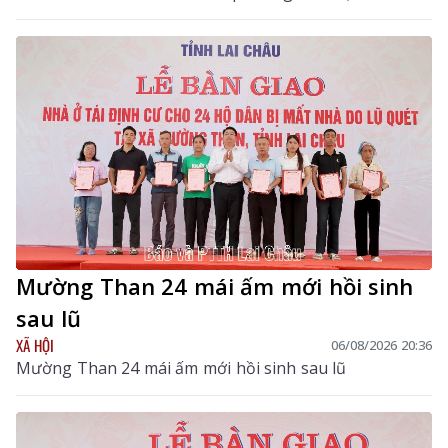
Đồng chí Bùi Tiến Thanh – Tỉnh ủy viên, Giám đốc Sở
Y tế, Phó Trưởng Ban chỉ đạo tỉnh chủ trì hội nghị. Dự
hội nghị còn có các đồng chí thành viên Ban Chỉ đạo
tỉnh.
Mường Than 24 mái ấm mới hồi sinh
sau lũ
XÃ HỘI
06/08/2026 20:36
Mường Than 24 mái ấm mới hồi sinh sau lũ