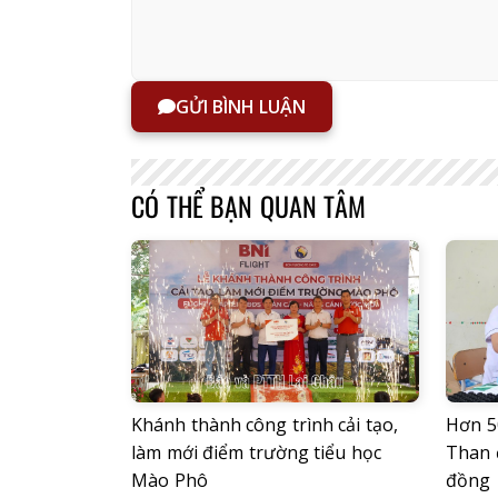
GỬI BÌNH LUẬN
CÓ THỂ BẠN QUAN TÂM
Khánh thành công trình cải tạo,
Hơn 5
làm mới điểm trường tiểu học
Than 
Mào Phô
đồng