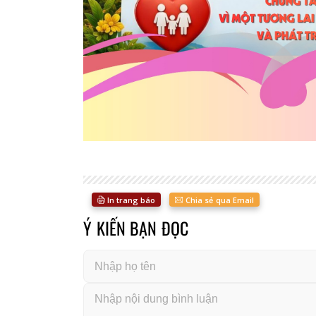
In trang báo
Chia sẻ qua Email
Ý KIẾN BẠN ĐỌC