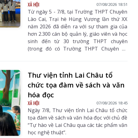
XÃ HỘI
07/08/2026 18:51
Từ ngày 5 - 7/8, tại Trường THPT Chuyên
Lào Cai, Trại hè Hùng Vương lần thứ XX
năm 2026 đã diễn ra với sự tham gia của
hơn 2.300 cán bộ quản lý, giáo viên và học
hâu Số 3242
Báo Lai Châu Số 3241
Báo Lai Châu Số
sinh đến từ 30 trường THPT chuyên
0/07/2026
ngày 29/07/2026
08/08/20
(trong đó có Trường THPT Chuyên Lê
Quý Đôn, tỉnh Lai Châu) cùng một số
trường THPT có truyền thống chất lượng
cao trên cả nước.
Thư viện tỉnh Lai Châu tổ
chức tọa đàm về sách và văn
hóa đọc
XÃ HỘI
07/08/2026 18:45
Ngày 7/8, Thư viện tỉnh Lai Châu tổ chức
tọa đàm về sách và văn hóa đọc với chủ đề
“Tự hào về Lai Châu qua các tác phẩm văn
học nghệ thuật”.