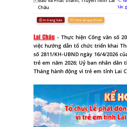
Báo và Phát thanh, Truyền hình Lai
N
tác 
Châu
In trang báo
Chia sẻ qua Email
-
Thực hiện Công văn số 20
việc hướng dẫn tổ chức triển khai T
số 2811/KH-UBND ngày 16/4/2026 của
trẻ em năm 2026; Uỷ ban nhân dân t
Tháng hành động vì trẻ em tỉnh Lai 