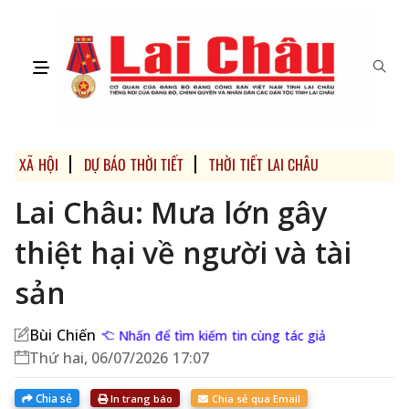
XÃ HỘI
DỰ BÁO THỜI TIẾT
THỜI TIẾT LAI CHÂU
Lai Châu: Mưa lớn gây
thiệt hại về người và tài
sản
Bùi Chiến
Nhấn để tìm kiếm tin cùng tác giả
Thứ hai, 06/07/2026 17:07
Chia sẻ
In trang báo
Chia sẻ qua Email