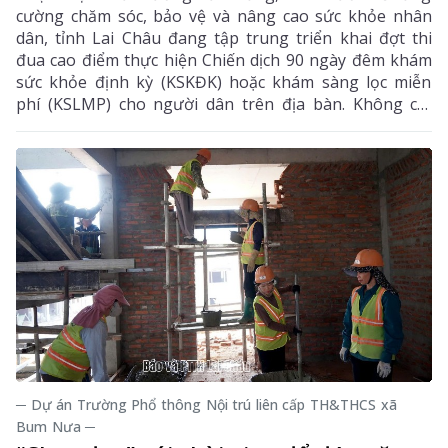
cường chăm sóc, bảo vệ và nâng cao sức khỏe nhân
dân, tỉnh Lai Châu đang tập trung triển khai đợt thi
đua cao điểm thực hiện Chiến dịch 90 ngày đêm khám
sức khỏe định kỳ (KSKĐK) hoặc khám sàng lọc miễn
phí (KSLMP) cho người dân trên địa bàn. Không chỉ
góp phần phát hiện sớm bệnh tật, nâng cao chất
lượng chăm sóc sức khỏe (CSSK) ban đầu, chương
trình còn lan tỏa tinh thần trách nhiệm, y đức và sự
tận tâm của đội ngũ cán bộ y tế, hướng tới mục tiêu
mọi người dân đều được tiếp cận dịch vụ y tế công
bằng, chất lượng và nhân văn.
─ Dự án Trường Phổ thông Nội trú liên cấp TH&THCS xã
Bum Nưa ─