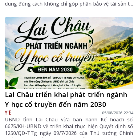
dung đúng cách không chỉ góp phần bảo vệ tài sản trí
tuệ của tác giả, mà còn giúp mỗi cá nhân tránh những
vi phạm pháp luật khi tham gia không gian mạng.
Lai Châu triển khai phát triển ngành
Y học cổ truyền đến năm 2030
YTẾ
05/08/2026 22:34
UBND tỉnh Lai Châu vừa ban hành Kế hoạch số
6675/KH-UBND về triển khai thực hiện Quyết định số
1250/QĐ-TTg ngày 09/7/2026 của Thủ tướng Chính