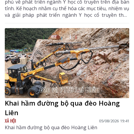
phủ về phát triển ngành Y học cổ truyền trên địa bàn
tỉnh. Kế hoạch nhằm cụ thể hóa các mục tiêu, nhiệm vụ
và giải pháp phát triển ngành Y học cổ truyền theo
hướng hiện đại, hiệu quả, bền vững; đẩy mạnh kết
hợp y học cổ truyền với y học hiện đại, phát huy tiềm
năng dược liệu của địa phương, góp phần nâng cao
chất lượng chăm sóc, bảo vệ sức khỏe nhân dân và
thúc đẩy phát triển kinh tế - xã hội.
Khai hầm đường bộ qua đèo Hoàng
Liên
XÃ HỘI
05/08/2026 19:41
Khai hầm đường bộ qua đèo Hoàng Liên