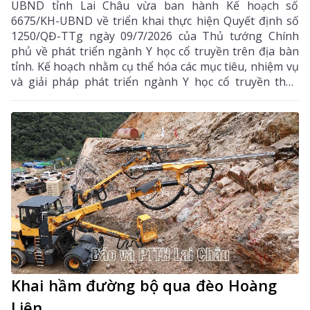
UBND tỉnh Lai Châu vừa ban hành Kế hoạch số
6675/KH-UBND về triển khai thực hiện Quyết định số
1250/QĐ-TTg ngày 09/7/2026 của Thủ tướng Chính
phủ về phát triển ngành Y học cổ truyền trên địa bàn
tỉnh. Kế hoạch nhằm cụ thể hóa các mục tiêu, nhiệm vụ
và giải pháp phát triển ngành Y học cổ truyền theo
hướng hiện đại, hiệu quả, bền vững; đẩy mạnh kết
hợp y học cổ truyền với y học hiện đại, phát huy tiềm
năng dược liệu của địa phương, góp phần nâng cao
chất lượng chăm sóc, bảo vệ sức khỏe nhân dân và
thúc đẩy phát triển kinh tế - xã hội.
Khai hầm đường bộ qua đèo Hoàng
Liên