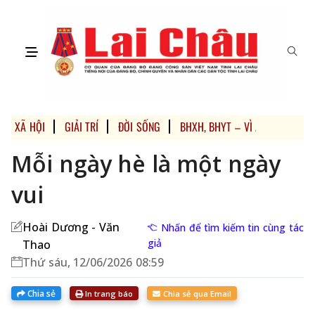
XÃ HỘI
GIẢI TRÍ
ĐỜI SỐNG
BHXH, BHYT – VÌ AN SINH XÃ H
Mỗi ngày hè là một ngày
vui
Hoài Dương - Văn
Nhấn để tìm kiếm tin cùng tác
giả
Thao
Thứ sáu, 12/06/2026 08:59
Chia sẻ
In trang báo
Chia sẻ qua Email