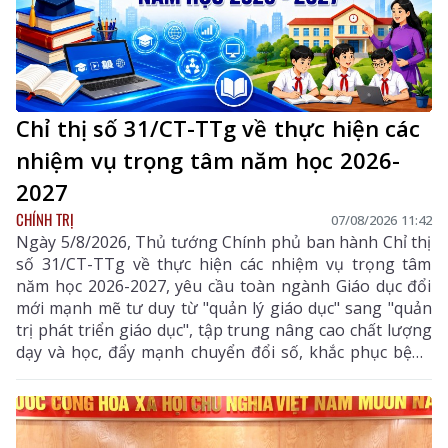
Chỉ thị số 31/CT-TTg về thực hiện các
nhiệm vụ trọng tâm năm học 2026-
2027
CHÍNH TRỊ
07/08/2026 11:42
Ngày 5/8/2026, Thủ tướng Chính phủ ban hành Chỉ thị
số 31/CT-TTg về thực hiện các nhiệm vụ trọng tâm
năm học 2026-2027, yêu cầu toàn ngành Giáo dục đổi
mới mạnh mẽ tư duy từ "quản lý giáo dục" sang "quản
trị phát triển giáo dục", tập trung nâng cao chất lượng
dạy và học, đẩy mạnh chuyển đổi số, khắc phục bệnh
thành tích, bảo đảm đủ giáo viên, trường lớp, cơ sở
vật chất và xây dựng môi trường giáo dục an toàn,
hiện đại, đáp ứng yêu cầu phát triển nguồn nhân lực
chất lượng cao.