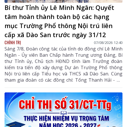
Bí thư Tỉnh ủy Lê Minh Ngân: Quyết
tâm hoàn thành toàn bộ các hạng
mục Trường Phổ thông Nội trú liên
cấp xã Dào San trước ngày 31/12
CHÍNH TRỊ
07/08/2026 12:40
Sáng 7/8, Đoàn công tác của tỉnh do đồng chí Lê Minh
Ngân - Ủy viên Ban Chấp hành Trung ương Đảng, Bí
thư Tỉnh ủy, Chủ tịch HĐND tỉnh làm Trưởng đoàn
kiểm tra tiến độ xây dựng Dự án Trường Phổ thông
Nội trú liên cấp Tiểu học và THCS xã Dào San. Cùng
tham gia đoàn có các đồng chí: Tống Thanh Hải - Uỷ
viên Ban Thường vụ Tỉnh ủy, Phó Chủ tịch Thường
trực UBND tỉnh; Lê Đức Dục - Ủy viên Ban Thường vụ,
Trưởng Ban Tuyên giáo và Dân vận Tỉnh ủy; lãnh đạo
một số sở, ngành liên quan và xã Dào San.