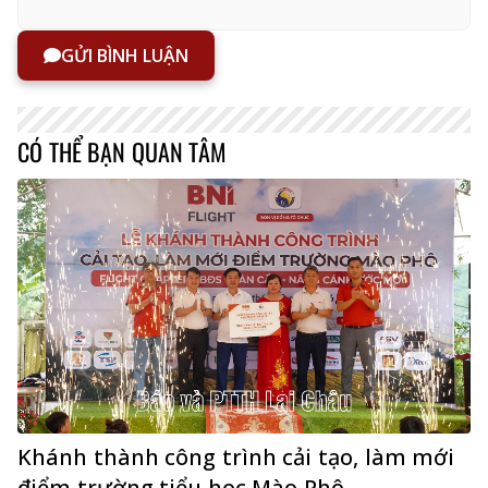
GỬI BÌNH LUẬN
CÓ THỂ BẠN QUAN TÂM
Khánh thành công trình cải tạo, làm mới
điểm trường tiểu học Mào Phô