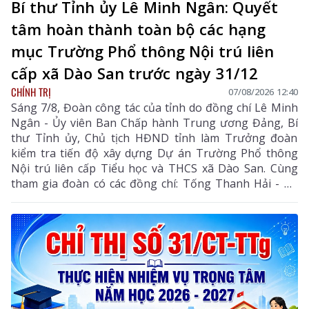
Bí thư Tỉnh ủy Lê Minh Ngân: Quyết
tâm hoàn thành toàn bộ các hạng
mục Trường Phổ thông Nội trú liên
cấp xã Dào San trước ngày 31/12
CHÍNH TRỊ
07/08/2026 12:40
Sáng 7/8, Đoàn công tác của tỉnh do đồng chí Lê Minh
Ngân - Ủy viên Ban Chấp hành Trung ương Đảng, Bí
thư Tỉnh ủy, Chủ tịch HĐND tỉnh làm Trưởng đoàn
kiểm tra tiến độ xây dựng Dự án Trường Phổ thông
Nội trú liên cấp Tiểu học và THCS xã Dào San. Cùng
tham gia đoàn có các đồng chí: Tống Thanh Hải - Uỷ
viên Ban Thường vụ Tỉnh ủy, Phó Chủ tịch Thường
trực UBND tỉnh; Lê Đức Dục - Ủy viên Ban Thường vụ,
Trưởng Ban Tuyên giáo và Dân vận Tỉnh ủy; lãnh đạo
một số sở, ngành liên quan và xã Dào San.