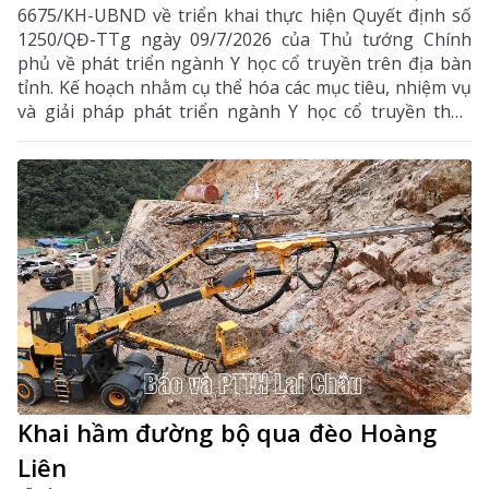
6675/KH-UBND về triển khai thực hiện Quyết định số
1250/QĐ-TTg ngày 09/7/2026 của Thủ tướng Chính
phủ về phát triển ngành Y học cổ truyền trên địa bàn
tỉnh. Kế hoạch nhằm cụ thể hóa các mục tiêu, nhiệm vụ
và giải pháp phát triển ngành Y học cổ truyền theo
hướng hiện đại, hiệu quả, bền vững; đẩy mạnh kết
hợp y học cổ truyền với y học hiện đại, phát huy tiềm
năng dược liệu của địa phương, góp phần nâng cao
chất lượng chăm sóc, bảo vệ sức khỏe nhân dân và
thúc đẩy phát triển kinh tế - xã hội.
Khai hầm đường bộ qua đèo Hoàng
Liên