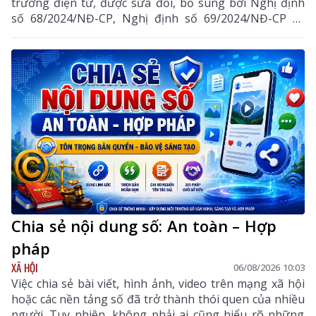
trường điện tử, được sửa đổi, bổ sung bởi Nghị định
số 68/2024/NĐ-CP, Nghị định số 69/2024/NĐ-CP và
Nghị định số 118/2025/NĐ-CP.
Chia sẻ nội dung số: An toàn – Hợp
pháp
XÃ HỘI
06/08/2026 10:03
Việc chia sẻ bài viết, hình ảnh, video trên mạng xã hội
hoặc các nền tảng số đã trở thành thói quen của nhiều
người. Tuy nhiên, không phải ai cũng hiểu rõ những