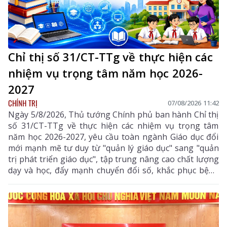
Chỉ thị số 31/CT-TTg về thực hiện các
nhiệm vụ trọng tâm năm học 2026-
2027
CHÍNH TRỊ
07/08/2026 11:42
Ngày 5/8/2026, Thủ tướng Chính phủ ban hành Chỉ thị
số 31/CT-TTg về thực hiện các nhiệm vụ trọng tâm
năm học 2026-2027, yêu cầu toàn ngành Giáo dục đổi
mới mạnh mẽ tư duy từ "quản lý giáo dục" sang "quản
trị phát triển giáo dục", tập trung nâng cao chất lượng
dạy và học, đẩy mạnh chuyển đổi số, khắc phục bệnh
thành tích, bảo đảm đủ giáo viên, trường lớp, cơ sở
vật chất và xây dựng môi trường giáo dục an toàn,
hiện đại, đáp ứng yêu cầu phát triển nguồn nhân lực
chất lượng cao.