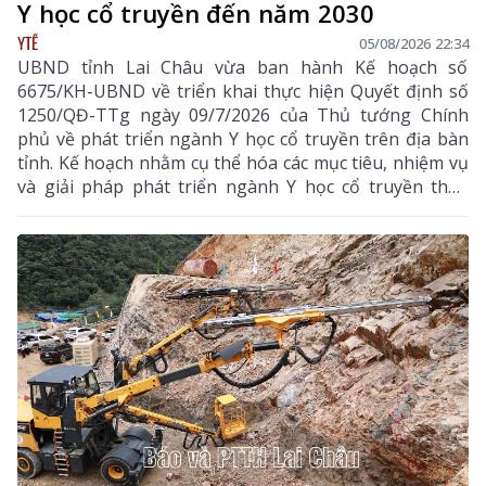
Y học cổ truyền đến năm 2030
YTẾ
05/08/2026 22:34
UBND tỉnh Lai Châu vừa ban hành Kế hoạch số
6675/KH-UBND về triển khai thực hiện Quyết định số
1250/QĐ-TTg ngày 09/7/2026 của Thủ tướng Chính
phủ về phát triển ngành Y học cổ truyền trên địa bàn
tỉnh. Kế hoạch nhằm cụ thể hóa các mục tiêu, nhiệm vụ
và giải pháp phát triển ngành Y học cổ truyền theo
hướng hiện đại, hiệu quả, bền vững; đẩy mạnh kết
hợp y học cổ truyền với y học hiện đại, phát huy tiềm
năng dược liệu của địa phương, góp phần nâng cao
chất lượng chăm sóc, bảo vệ sức khỏe nhân dân và
thúc đẩy phát triển kinh tế - xã hội.