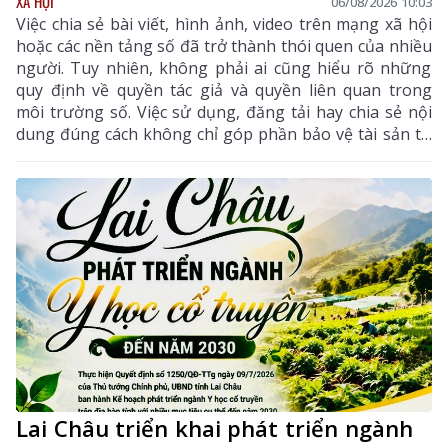
XÃ HỘI
06/08/2026 10:03
Việc chia sẻ bài viết, hình ảnh, video trên mạng xã hội
hoặc các nền tảng số đã trở thành thói quen của nhiều
người. Tuy nhiên, không phải ai cũng hiểu rõ những
quy định về quyền tác giả và quyền liên quan trong
môi trường số. Việc sử dụng, đăng tải hay chia sẻ nội
dung đúng cách không chỉ góp phần bảo vệ tài sản trí
tuệ của tác giả, mà còn giúp mỗi cá nhân tránh những
vi phạm pháp luật khi tham gia không gian mạng.
Lai Châu triển khai phát triển ngành