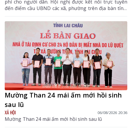
phí cho người dân. Hội nghị được kết nối trực tuyến
đến điểm cầu UBND các xã, phường trên địa bàn tỉnh.
Đồng chí Bùi Tiến Thanh – Tỉnh ủy viên, Giám đốc Sở
Y tế, Phó Trưởng Ban chỉ đạo tỉnh chủ trì hội nghị. Dự
hội nghị còn có các đồng chí thành viên Ban Chỉ đạo
tỉnh.
Mường Than 24 mái ấm mới hồi sinh
sau lũ
XÃ HỘI
06/08/2026 20:36
Mường Than 24 mái ấm mới hồi sinh sau lũ