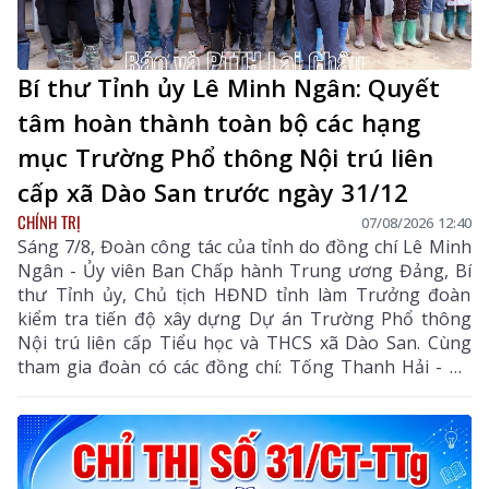
Bí thư Tỉnh ủy Lê Minh Ngân: Quyết
tâm hoàn thành toàn bộ các hạng
mục Trường Phổ thông Nội trú liên
cấp xã Dào San trước ngày 31/12
CHÍNH TRỊ
07/08/2026 12:40
Sáng 7/8, Đoàn công tác của tỉnh do đồng chí Lê Minh
Ngân - Ủy viên Ban Chấp hành Trung ương Đảng, Bí
thư Tỉnh ủy, Chủ tịch HĐND tỉnh làm Trưởng đoàn
kiểm tra tiến độ xây dựng Dự án Trường Phổ thông
Nội trú liên cấp Tiểu học và THCS xã Dào San. Cùng
tham gia đoàn có các đồng chí: Tống Thanh Hải - Uỷ
viên Ban Thường vụ Tỉnh ủy, Phó Chủ tịch Thường
trực UBND tỉnh; Lê Đức Dục - Ủy viên Ban Thường vụ,
Trưởng Ban Tuyên giáo và Dân vận Tỉnh ủy; lãnh đạo
một số sở, ngành liên quan và xã Dào San.