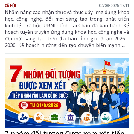
XÃ HỘI
04/08/2026 17:11
Nhằm nâng cao nhận thức và thúc đẩy ứng dụng khoa
học, công nghệ, đổi mới sáng tạo trong phát triển
kinh tế - xã hội, UBND tỉnh Lai Châu đã ban hành Kế
hoạch tuyên truyền ứng dụng khoa học, công nghệ và
đổi mới sáng tạo trên địa bàn tỉnh giai đoạn 2026 -
2030. Kế hoạch hướng đến tạo chuyển biến mạnh mẽ
từ nhận thức đến hành động, phát huy vai trò của
khoa học, công nghệ, đổi mới sáng tạo và chuyển đổi
số, góp phần thực hiện hiệu quả các mục tiêu phát
triển của tỉnh trong giai đoạn mới.
7 nhóm đối tượng được xem xét tiếp