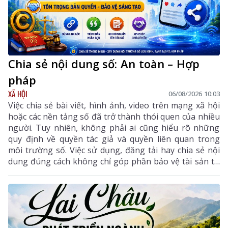
Chia sẻ nội dung số: An toàn – Hợp
pháp
XÃ HỘI
06/08/2026 10:03
Việc chia sẻ bài viết, hình ảnh, video trên mạng xã hội
hoặc các nền tảng số đã trở thành thói quen của nhiều
người. Tuy nhiên, không phải ai cũng hiểu rõ những
quy định về quyền tác giả và quyền liên quan trong
môi trường số. Việc sử dụng, đăng tải hay chia sẻ nội
dung đúng cách không chỉ góp phần bảo vệ tài sản trí
tuệ của tác giả, mà còn giúp mỗi cá nhân tránh những
vi phạm pháp luật khi tham gia không gian mạng.