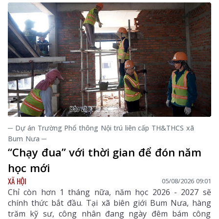
lượng chăm sóc sức khỏe (CSSK) ban đầu, chương
trình còn lan tỏa tinh thần trách nhiệm, y đức và sự
tận tâm của đội ngũ cán bộ y tế, hướng tới mục tiêu
mọi người dân đều được tiếp cận dịch vụ y tế công
bằng, chất lượng và nhân văn.
─ Dự án Trường Phổ thông Nội trú liên cấp TH&THCS xã
Bum Nưa ─
“Chạy đua” với thời gian để đón năm
học mới
XÃ HỘI
05/08/2026 09:01
Chỉ còn hơn 1 tháng nữa, năm học 2026 - 2027 sẽ
chính thức bắt đầu. Tại xã biên giới Bum Nưa, hàng
trăm kỹ sư, công nhân đang ngày đêm bám công