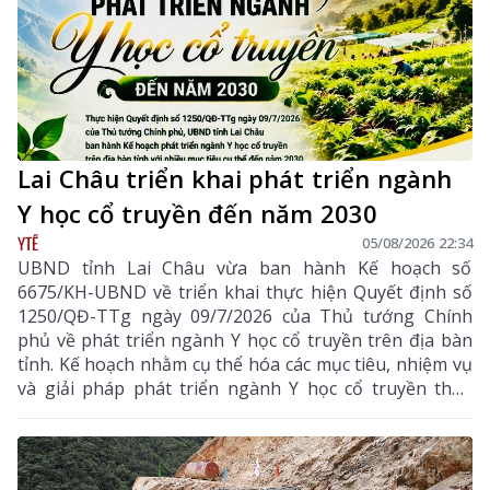
Lai Châu triển khai phát triển ngành
Y học cổ truyền đến năm 2030
YTẾ
05/08/2026 22:34
UBND tỉnh Lai Châu vừa ban hành Kế hoạch số
6675/KH-UBND về triển khai thực hiện Quyết định số
1250/QĐ-TTg ngày 09/7/2026 của Thủ tướng Chính
phủ về phát triển ngành Y học cổ truyền trên địa bàn
tỉnh. Kế hoạch nhằm cụ thể hóa các mục tiêu, nhiệm vụ
và giải pháp phát triển ngành Y học cổ truyền theo
hướng hiện đại, hiệu quả, bền vững; đẩy mạnh kết
hợp y học cổ truyền với y học hiện đại, phát huy tiềm
năng dược liệu của địa phương, góp phần nâng cao
chất lượng chăm sóc, bảo vệ sức khỏe nhân dân và