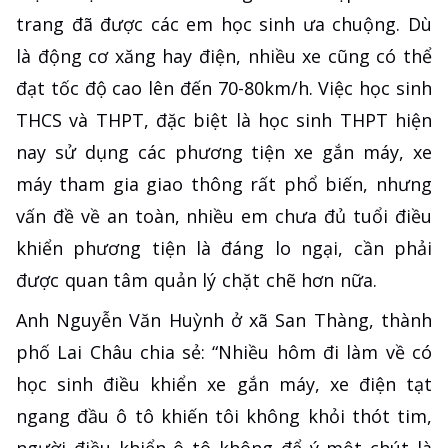
trang đã được các em học sinh ưa chuộng. Dù
là động cơ xăng hay điện, nhiều xe cũng có thể
đạt tốc độ cao lên đến 70-80km/h. Việc học sinh
THCS và THPT, đặc biệt là học sinh THPT hiện
nay sử dụng các phương tiện xe gắn máy, xe
máy tham gia giao thông rất phổ biến, nhưng
vấn đề về an toàn, nhiều em chưa đủ tuổi điều
khiển phương tiện là đáng lo ngại, cần phải
được quan tâm quản lý chặt chẽ hơn nữa.
Anh Nguyễn Văn Huỳnh ở xã San Thàng, thành
phố Lai Châu chia sẻ: “Nhiều hôm đi làm về có
học sinh điều khiển xe gắn máy, xe điện tạt
ngang đầu ô tô khiến tôi không khỏi thót tim,
người điều khiển ô tô không để ý một chút là