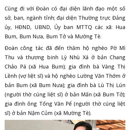
Cùng đi với Đoàn có đại diện lãnh đạo một số
sở, ban, ngành tỉnh; đại diện Thường trực Đảng
ủy, HĐND, UBND, Ủy ban MTTQ các xã: Hua
Bum, Bum Nưa, Bum Tở và Mường Tè.
Đoàn công tác đã đến thăm hộ nghèo Pờ Mì
Thu và thương binh Lỳ Nhù Xá ở bản Chang
Chảo Pá (xã Hua Bum); gia đình bà Vàng Thị
Lềnh (vợ liệt sĩ) và hộ nghèo Lường Văn Thớm ở
bản Bum (xã Bum Nưa); gia đình bà Lù Thị Lún
(người thờ cúng liệt sĩ) ở bản Mấn (xã Bum Tở);
gia đình ông Tống Văn Pể (người thờ cúng liệt
sĩ) ở bản Nậm Củm (xã Mường Tè).