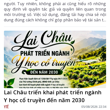
người. Tuy nhiên, không phải ai cũng hiểu rõ những
quy định về quyền tác giả và quyền liên quan trong
môi trường số. Việc sử dụng, đăng tải hay chia sẻ nội
dung đúng cách không chỉ góp phần bảo vệ tài sản trí
tuệ của tác giả, mà còn giúp mỗi cá nhân tránh những
vi phạm pháp luật khi tham gia không gian mạng.
Lai Châu triển khai phát triển ngành
Y học cổ truyền đến năm 2030
YTẾ
05/08/2026 22:34