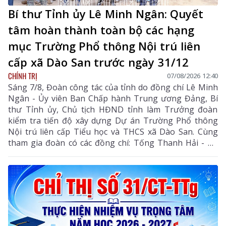
Bí thư Tỉnh ủy Lê Minh Ngân: Quyết
tâm hoàn thành toàn bộ các hạng
mục Trường Phổ thông Nội trú liên
cấp xã Dào San trước ngày 31/12
CHÍNH TRỊ
07/08/2026 12:40
Sáng 7/8, Đoàn công tác của tỉnh do đồng chí Lê Minh
Ngân - Ủy viên Ban Chấp hành Trung ương Đảng, Bí
thư Tỉnh ủy, Chủ tịch HĐND tỉnh làm Trưởng đoàn
kiểm tra tiến độ xây dựng Dự án Trường Phổ thông
Nội trú liên cấp Tiểu học và THCS xã Dào San. Cùng
tham gia đoàn có các đồng chí: Tống Thanh Hải - Uỷ
viên Ban Thường vụ Tỉnh ủy, Phó Chủ tịch Thường
trực UBND tỉnh; Lê Đức Dục - Ủy viên Ban Thường vụ,
Trưởng Ban Tuyên giáo và Dân vận Tỉnh ủy; lãnh đạo
một số sở, ngành liên quan và xã Dào San.