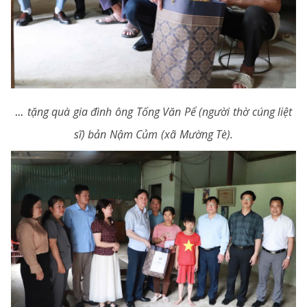
...
tặng quà gia đình ông Tống Văn Pể (người thờ cúng liệt
sĩ) bản Nậm Củm (xã Mường Tè).