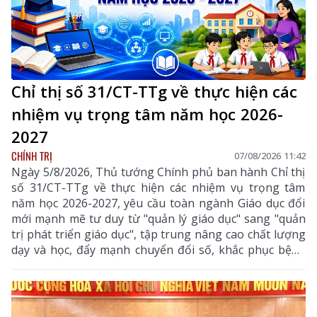
Chỉ thị số 31/CT-TTg về thực hiện các
nhiệm vụ trọng tâm năm học 2026-
2027
CHÍNH TRỊ
07/08/2026 11:42
Ngày 5/8/2026, Thủ tướng Chính phủ ban hành Chỉ thị
số 31/CT-TTg về thực hiện các nhiệm vụ trọng tâm
năm học 2026-2027, yêu cầu toàn ngành Giáo dục đổi
mới mạnh mẽ tư duy từ "quản lý giáo dục" sang "quản
trị phát triển giáo dục", tập trung nâng cao chất lượng
dạy và học, đẩy mạnh chuyển đổi số, khắc phục bệnh
thành tích, bảo đảm đủ giáo viên, trường lớp, cơ sở
vật chất và xây dựng môi trường giáo dục an toàn,
hiện đại, đáp ứng yêu cầu phát triển nguồn nhân lực
chất lượng cao.