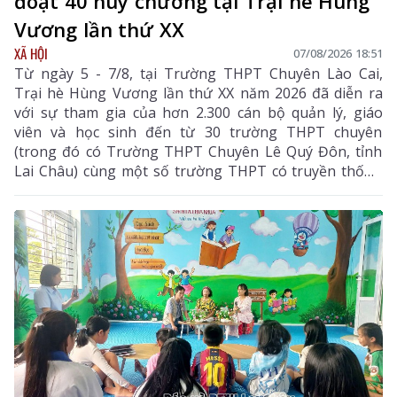
đoạt 40 huy chương tại Trại hè Hùng
Vương lần thứ XX
XÃ HỘI
07/08/2026 18:51
Từ ngày 5 - 7/8, tại Trường THPT Chuyên Lào Cai,
Trại hè Hùng Vương lần thứ XX năm 2026 đã diễn ra
với sự tham gia của hơn 2.300 cán bộ quản lý, giáo
viên và học sinh đến từ 30 trường THPT chuyên
(trong đó có Trường THPT Chuyên Lê Quý Đôn, tỉnh
Lai Châu) cùng một số trường THPT có truyền thống
chất lượng cao trên cả nước.