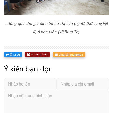
... tặng quà cho gia đình bà Lù Thị Lún (người thờ cúng liệt
sĩ) ở bản Mấn (xã Bum Tở).
Chia sẻ
In trang báo
Chia sẻ qua Email
Ý kiến bạn đọc