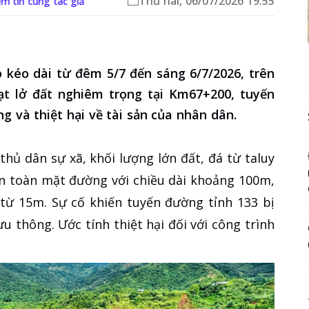
Thứ hai, 06/07/2026 19:55
ếm tin cùng tác giả
kéo dài từ đêm 5/7 đến sáng 6/7/2026, trên
t lở đất nghiêm trọng tại Km67+200, tuyến
g và thiệt hại về tài sản của nhân dân.
hủ dân sự xã, khối lượng lớn đất, đá từ taluy
àn toàn mặt đường với chiều dài khoảng 100m,
từ 15m. Sự cố khiến tuyến đường tỉnh 133 bị
u thông. Ước tính thiệt hại đối với công trình