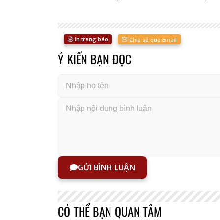
In trang báo
Chia sẻ qua Email
Ý KIẾN BẠN ĐỌC
GỬI BÌNH LUẬN
CÓ THỂ BẠN QUAN TÂM