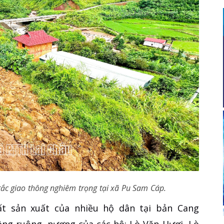
tắc giao thông nghiêm trọng tại xã Pu Sam Cáp.
t sản xuất của nhiều hộ dân tại bản Cang
ng ruộng, nương của các hộ: Lò Văn Hươi, Lò