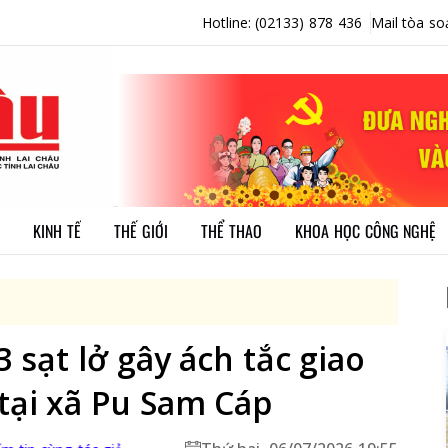
Hotline: (02133) 878 436
Mail tòa so
KINH TẾ
THẾ GIỚI
THỂ THAO
KHOA HỌC CÔNG NGHỆ
 sạt lở gây ách tắc giao
tại xã Pu Sam Cáp