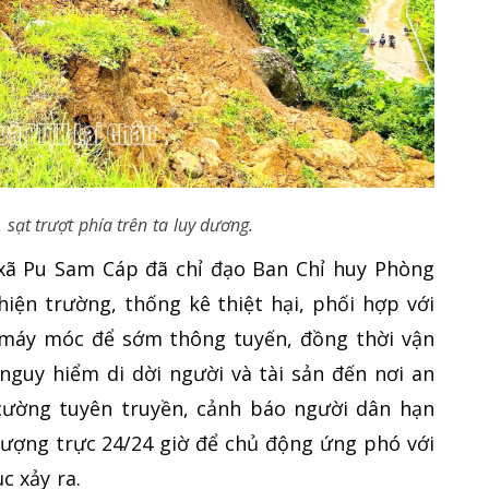
 sạt trượt phía trên ta luy dương.
 xã Pu Sam Cáp đã chỉ đạo Ban Chỉ huy Phòng
iện trường, thống kê thiệt hại, phối hợp với
i máy móc để sớm thông tuyến, đồng thời vận
guy hiểm di dời người và tài sản đến nơi an
cường tuyên truyền, cảnh báo người dân hạn
c lượng trực 24/24 giờ để chủ động ứng phó với
c xảy ra.