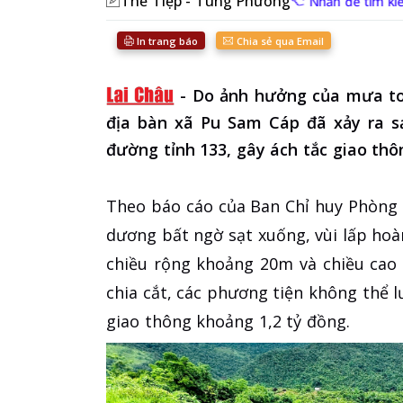
Thế Tiệp - Tùng Phương
Nhấn để tìm ki
In trang báo
Chia sẻ qua Email
-
Do ảnh hưởng của mưa to 
địa bàn xã Pu Sam Cáp đã xảy ra sạ
đường tỉnh 133, gây ách tắc giao thôn
Theo báo cáo của Ban Chỉ huy Phòng t
dương bất ngờ sạt xuống, vùi lấp ho
chiều rộng khoảng 20m và chiều cao 
chia cắt, các phương tiện không thể lư
giao thông khoảng 1,2 tỷ đồng.