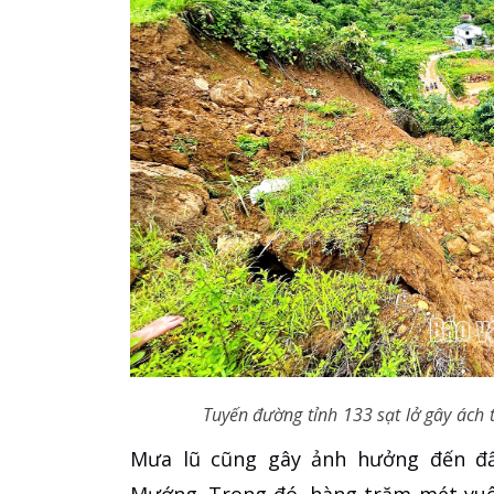
Tuyến đường tỉnh 133 sạt lở gây ách 
Mưa lũ cũng gây ảnh hưởng đến đấ
Mướng. Trong đó, hàng trăm mét vuô