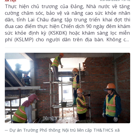
Thực hiện chủ trương của Đảng, Nhà nước về tăng
cường chăm sóc, bảo vệ và nâng cao sức khỏe nhân
dân, tỉnh Lai Châu đang tập trung triển khai đợt thi
đua cao điểm thực hiện Chiến dịch 90 ngày đêm khám
sức khỏe định kỳ (KSKĐK) hoặc khám sàng lọc miễn
phí (KSLMP) cho người dân trên địa bàn. Không chỉ
góp phần phát hiện sớm bệnh tật, nâng cao chất
lượng chăm sóc sức khỏe (CSSK) ban đầu, chương
trình còn lan tỏa tinh thần trách nhiệm, y đức và sự
tận tâm của đội ngũ cán bộ y tế, hướng tới mục tiêu
mọi người dân đều được tiếp cận dịch vụ y tế công
bằng, chất lượng và nhân văn.
─ Dự án Trường Phổ thông Nội trú liên cấp TH&THCS xã