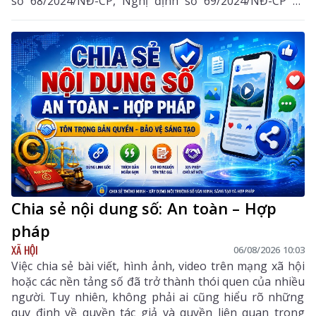
số 68/2024/NĐ-CP, Nghị định số 69/2024/NĐ-CP và
Nghị định số 118/2025/NĐ-CP.
Chia sẻ nội dung số: An toàn – Hợp
pháp
XÃ HỘI
06/08/2026 10:03
Việc chia sẻ bài viết, hình ảnh, video trên mạng xã hội
hoặc các nền tảng số đã trở thành thói quen của nhiều
người. Tuy nhiên, không phải ai cũng hiểu rõ những
quy định về quyền tác giả và quyền liên quan trong