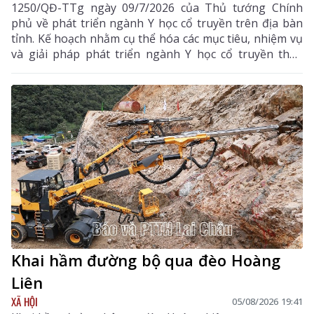
1250/QĐ-TTg ngày 09/7/2026 của Thủ tướng Chính
phủ về phát triển ngành Y học cổ truyền trên địa bàn
tỉnh. Kế hoạch nhằm cụ thể hóa các mục tiêu, nhiệm vụ
và giải pháp phát triển ngành Y học cổ truyền theo
hướng hiện đại, hiệu quả, bền vững; đẩy mạnh kết
hợp y học cổ truyền với y học hiện đại, phát huy tiềm
năng dược liệu của địa phương, góp phần nâng cao
chất lượng chăm sóc, bảo vệ sức khỏe nhân dân và
thúc đẩy phát triển kinh tế - xã hội.
Khai hầm đường bộ qua đèo Hoàng
Liên
XÃ HỘI
05/08/2026 19:41