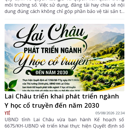
môi trường số. Việc sử dụng, đăng tải hay chia sẻ nội
dung đúng cách không chỉ góp phần bảo vệ tài sản trí
tuệ của tác giả, mà còn giúp mỗi cá nhân tránh những
vi phạm pháp luật khi tham gia không gian mạng.
Lai Châu triển khai phát triển ngành
Y học cổ truyền đến năm 2030
YTẾ
05/08/2026 22:34
UBND tỉnh Lai Châu vừa ban hành Kế hoạch số
6675/KH-UBND về triển khai thực hiện Quyết định số