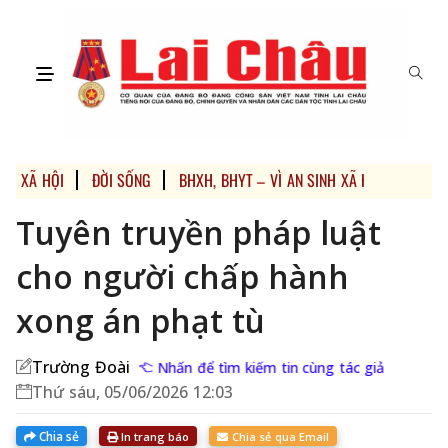
XÃ HỘI
ĐỜI SỐNG
BHXH, BHYT – VÌ AN SINH XÃ HỘI
Tuyên truyền pháp luật
cho người chấp hành
xong án phạt tù
Trường Đoài
Nhấn để tìm kiếm tin cùng tác giả
Thứ sáu, 05/06/2026 12:03
Chia sẻ
In trang báo
Chia sẻ qua Email