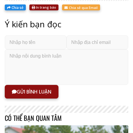
Chia sẻ
In trang báo
Chia sẻ qua Email
Ý kiến bạn đọc
GỬI BÌNH LUẬN
CÓ THỂ BẠN QUAN TÂM