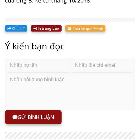
của ông B. kể từ tháng 10/2018.
Chia sẻ
In trang báo
Chia sẻ qua Email
Ý kiến bạn đọc
GỬI BÌNH LUẬN