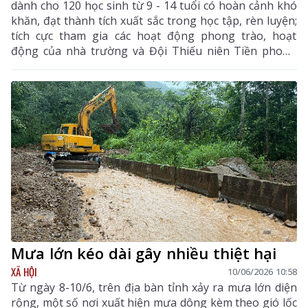
dành cho 120 học sinh từ 9 - 14 tuổi có hoàn cảnh khó
khăn, đạt thành tích xuất sắc trong học tập, rèn luyện;
tích cực tham gia các hoạt động phong trào, hoạt
động của nhà trường và Đội Thiếu niên Tiền phong
Hồ Chí Minh đến từ 12 xã, phường trên địa bàn tỉnh.
Mưa lớn kéo dài gây nhiều thiệt hại
XÃ HỘI
10/06/2026 10:58
Từ ngày 8-10/6, trên địa bàn tỉnh xảy ra mưa lớn diện
rộng, một số nơi xuất hiện mưa dông kèm theo gió lốc