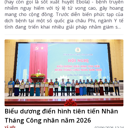
(hay còn gọi là sốt xuất huyết Ebola) - bệnh truyền
nhiễm nguy hiểm với tỷ lệ tử vong cao, gây hoang
mang cho cộng đồng. Trước diễn biến phức tạp của
dịch bệnh tại một số quốc gia châu Phi, ngành Y tế
tỉnh đang triển khai nhiều giải pháp nhằm giám sát,
phòng ngừa và sẵn sàng ứng phó.
Biểu dương điển hình tiên tiến Nhân
Tháng Công nhân năm 2026
XÃ HỘI
07/06/2026 12:24