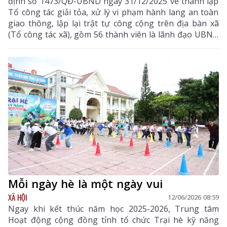
định số 1473/QĐ-UBND ngày 31/12/2025 về thành lập
Tổ công tác giải tỏa, xử lý vi phạm hành lang an toàn
giao thông, lập lại trật tự công cộng trên địa bàn xã
(Tổ công tác xã), gồm 56 thành viên là lãnh đạo UBND
xã, phòng chuyên môn, công an xã, tổ an ninh cơ sở
và trưởng các thôn, bản.
Mỗi ngày hè là một ngày vui
XÃ HỘI
12/06/2026 08:59
Ngay khi kết thúc năm học 2025-2026, Trung tâm
Hoạt động cộng đồng tỉnh tổ chức Trại hè kỹ năng