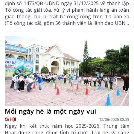
định số 1473/QĐ-UBND ngày 31/12/2025 về thành lập
Tổ công tác giải tỏa, xử lý vi phạm hành lang an toàn
giao thông, lập lại trật tự công cộng trên địa bàn xã
(Tổ công tác xã), gồm 56 thành viên là lãnh đạo UBND
xã, phòng chuyên môn, công an xã, tổ an ninh cơ sở
và trưởng các thôn, bản.
Mỗi ngày hè là một ngày vui
XÃ HỘI
12/06/2026 08:59
Ngay khi kết thúc năm học 2025-2026, Trung tâm
Hoạt động cộng đồng tỉnh tổ chức Trại hè kỹ năng