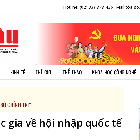
Hotline: (02133) 878 436
Mail tòa so
KINH TẾ
THẾ GIỚI
THỂ THAO
KHOA HỌC CÔNG NGHỆ
BỘ CHÍNH TRỊ”
 gia về hội nhập quốc tế