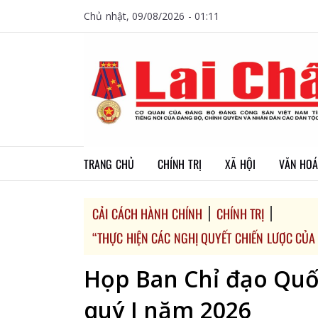
Chủ nhật, 09/08/2026 - 01:11
TRANG CHỦ
CHÍNH TRỊ
XÃ HỘI
VĂN HOÁ
CẢI CÁCH HÀNH CHÍNH
CHÍNH TRỊ
“THỰC HIỆN CÁC NGHỊ QUYẾT CHIẾN LƯỢC CỦA 
Họp Ban Chỉ đạo Quốc
quý I năm 2026