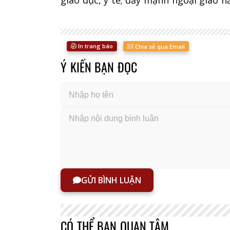
In trang báo
Chia sẻ qua Email
Ý KIẾN BẠN ĐỌC
GỬI BÌNH LUẬN
CÓ THỂ BẠN QUAN TÂM