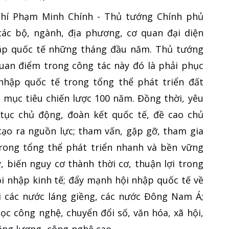
chí Phạm Minh Chính - Thủ tướng Chính phủ
các bộ, ngành, địa phương, cơ quan đại diện
ập quốc tế những tháng đầu năm. Thủ tướng
uan điểm trong công tác này đó là phải phục
 nhập quốc tế trong tổng thể phát triển đất
 mục tiêu chiến lược 100 năm. Đồng thời, yêu
 tục chủ động, đoàn kết quốc tế, đề cao chủ
ạo ra nguồn lực; tham vấn, gặp gỡ, tham gia
trong tổng thể phát triển nhanh và bền vững
, biến nguy cơ thành thời cơ, thuận lợi trong
ội nhập kinh tế; đẩy mạnh hội nhập quốc tế về
ới các nước láng giềng, các nước Đông Nam Á;
c công nghệ, chuyển đổi số, văn hóa, xã hội,
năng lượng, công nghệ cao…