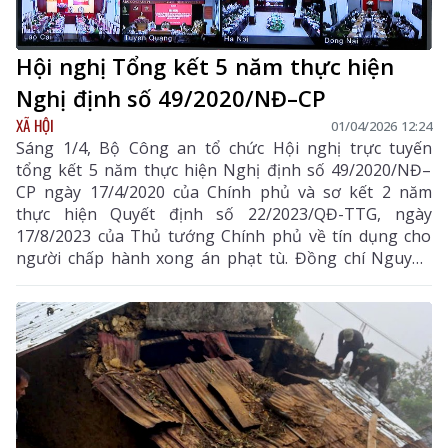
Hội nghị Tổng kết 5 năm thực hiện
Nghị định số 49/2020/NĐ–CP
XÃ HỘI
01/04/2026 12:24
Sáng 1/4, Bộ Công an tổ chức Hội nghị trực tuyến
tổng kết 5 năm thực hiện Nghị định số 49/2020/NĐ–
CP ngày 17/4/2020 của Chính phủ và sơ kết 2 năm
thực hiện Quyết định số 22/2023/QĐ-TTG, ngày
17/8/2023 của Thủ tướng Chính phủ về tín dụng cho
người chấp hành xong án phạt tù. Đồng chí Nguyễn
Hòa Bình, Phó Thủ tướng Thường trực Chính phủ dự
và chỉ đạo hội nghị. Cùng dự có thượng tướng Lê Văn
Tuyến - Thứ trưởng Bộ Công an, lãnh đạo Bộ Nội vụ,
công an các địa phương cùng các tổ chức tín dụng
Trung ương.