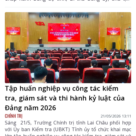
HĐND xã; Tạ Thị Dung - Phó Bí thư Thường trực
Đảng ủy xã; Trần Thanh Tuấn - Phó Bí thư Đảng ủy,
Chủ tịch UBND xã. Dự hội nghị có các đồng chí Bí thư
chi bộ, Trưởng bản, Trưởng Ban Công tác Mặt trận
các bản trên địa bàn.
Tập huấn nghiệp vụ công tác kiểm
tra, giám sát và thi hành kỷ luật của
Đảng năm 2026
CHÍNH TRỊ
21/05/2026 13:11
Sáng 21/5, Trường Chính trị tỉnh Lai Châu phối hợp
với Ủy ban Kiểm tra (UBKT) Tỉnh ủy tổ chức khai mạc