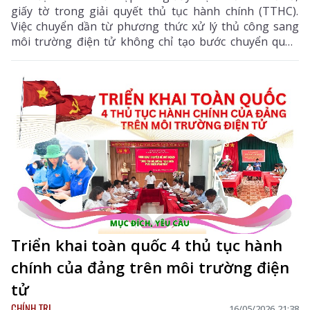
giấy tờ trong giải quyết thủ tục hành chính (TTHC).
Việc chuyển dần từ phương thức xử lý thủ công sang
môi trường điện tử không chỉ tạo bước chuyển quan
trọng trong cải cách hành chính mà còn góp phần
nâng cao chất lượng phục vụ, giảm thời gian chờ đợi
và tăng mức độ hài lòng của người dân, doanh nghiệp.
Triển khai toàn quốc 4 thủ tục hành
chính của đảng trên môi trường điện
tử
CHÍNH TRỊ
16/05/2026 21:38