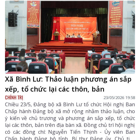
tỉnh chủ trì hội nghị. Dự hội nghị tại điểm cầu tỉnh có
đồng chí Nguyễn Ngọc Vinh - Phó Bí thư Tỉnh ủy, Chủ
tịch Ủy ban MTTQ Việt Nam tỉnh; lãnh đạo UBND tỉnh,
lãnh đạo các sở, ban, ngành tỉnh. Tại điểm cầu các xã,
phường, dự hội nghị có đại diện Thường trực Đảng ủy;
Chủ tịch UBND các xã, phường; lãnh đạo Ủy ban
MTTQ Việt Nam cấp xã; đại diện các cơ quan, đơn vị
thuộc UBND cấp xã.
Xã Bình Lư: Thảo luận phương án sắp
xếp, tổ chức lại các thôn, bản
CHÍNH TRỊ
23/05/2026 19:58
Chiều 23/5, Đảng bộ xã Bình Lư tổ chức Hội nghị Ban
Chấp hành Đảng bộ xã mở rộng nhằm thảo luận, cho
ý kiến về chủ trương và phương án sắp xếp, tổ chức
lại các thôn, bản trên địa bàn xã. Đồng chủ trì hội nghị
có các đồng chí: Nguyễn Tiến Thịnh - Ủy viên Ban
Chấp hành Đảng bộ tỉnh, Bí thư Đảng ủy, Chủ tịch