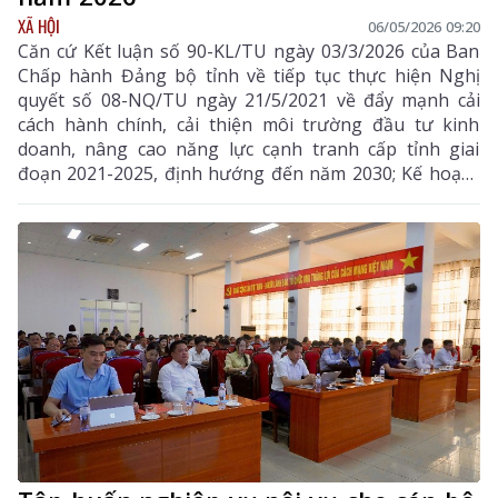
XÃ HỘI
06/05/2026 09:20
Căn cứ Kết luận số 90-KL/TU ngày 03/3/2026 của Ban
Chấp hành Đảng bộ tỉnh về tiếp tục thực hiện Nghị
quyết số 08-NQ/TU ngày 21/5/2021 về đẩy mạnh cải
cách hành chính, cải thiện môi trường đầu tư kinh
doanh, nâng cao năng lực cạnh tranh cấp tỉnh giai
đoạn 2021-2025, định hướng đến năm 2030; Kế hoạch
số 8328/KH-UBND ngày 23/12/2025 của Ủy ban nhân
dân tỉnh về cải cách hành chính tỉnh Lai Châu năm
2026. UBND tỉnh ban hành Kế hoạch tổ chức Cuộc thi
trực tuyến tìm hiểu về công tác cải cách hành chính
(CCHC) tỉnh Lai Châu năm 2026 như sau: