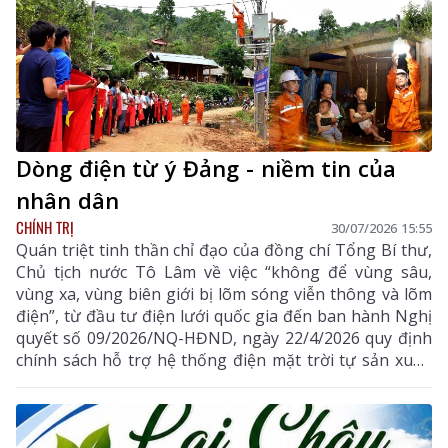
Dòng điện từ ý Đảng - niềm tin của
nhân dân
CHÍNH TRỊ
30/07/2026 15:55
Quán triệt tinh thần chỉ đạo của đồng chí Tổng Bí thư,
Chủ tịch nước Tô Lâm về việc “không để vùng sâu,
vùng xa, vùng biên giới bị lõm sóng viễn thông và lõm
điện”, từ đầu tư điện lưới quốc gia đến ban hành Nghị
quyết số 09/2026/NQ-HĐND, ngày 22/4/2026 quy định
chính sách hỗ trợ hệ thống điện mặt trời tự sản xuất,
tự tiêu thụ và thiết bị điện sau công tơ trên địa bàn
tỉnh Lai Châu (Nghị quyết số 09), mỗi quyết sách đều
thể hiện tư tưởng lấy người dân làm trung tâm. Không