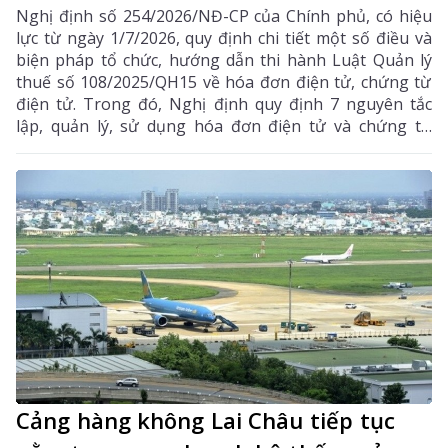
Nghị định số 254/2026/NĐ-CP của Chính phủ, có hiệu
lực từ ngày 1/7/2026, quy định chi tiết một số điều và
biện pháp tổ chức, hướng dẫn thi hành Luật Quản lý
thuế số 108/2025/QH15 về hóa đơn điện tử, chứng từ
điện tử. Trong đó, Nghị định quy định 7 nguyên tắc
lập, quản lý, sử dụng hóa đơn điện tử và chứng từ
điện tử, góp phần chuẩn hóa dữ liệu, tăng cường hiệu
quả quản lý thuế, bảo đảm tính minh bạch, chính xác
trong các giao dịch mua bán hàng hóa, cung cấp dịch
vụ, đồng thời tạo thuận lợi cho tổ chức, doanh nghiệp
và người dân trong quá trình thực hiện nghĩa vụ thuế.
Cảng hàng không Lai Châu tiếp tục