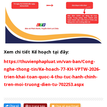
Xem chi tiết Kế hoạch tại đây:
https://thuvienphapluat.vn/van-ban/Cong-
nghe-thong-tin/Ke-hoach-77-KH-VPTW-2026-
trien-khai-toan-quoc-4-thu-tuc-hanh-chinh-
tren-moi-truong-dien-tu-702253.aspx
Chia sẻ
In trang báo
Chia sẻ qua Email