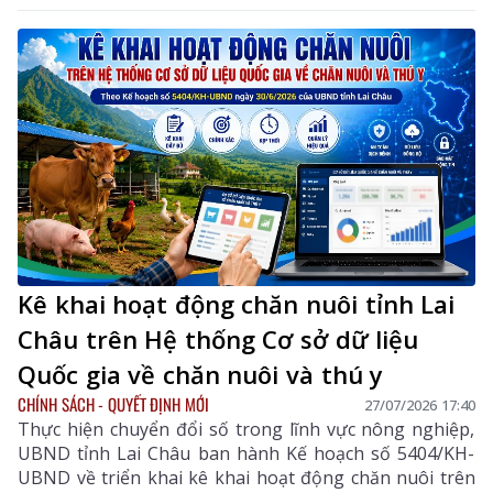
nâng cao nhận thức, năng lực phòng ngừa, ứng phó
với các mối đe dọa an ninh phi truyền thống trên địa
bàn tỉnh.
Kê khai hoạt động chăn nuôi tỉnh Lai
Châu trên Hệ thống Cơ sở dữ liệu
Quốc gia về chăn nuôi và thú y
CHÍNH SÁCH - QUYẾT ĐỊNH MỚI
27/07/2026 17:40
Thực hiện chuyển đổi số trong lĩnh vực nông nghiệp,
UBND tỉnh Lai Châu ban hành Kế hoạch số 5404/KH-
UBND về triển khai kê khai hoạt động chăn nuôi trên