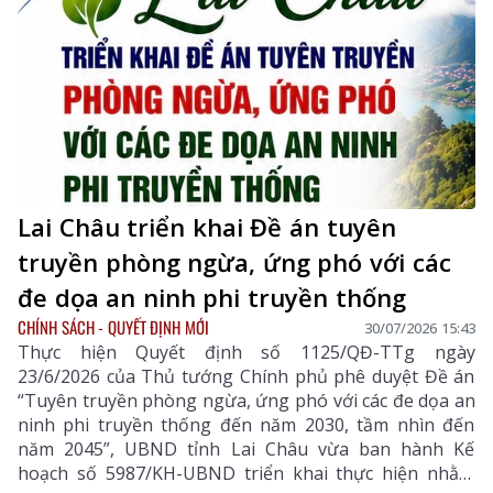
chỉ hoàn thành mục tiêu 100% thôn, bản có điện lưới
quốc gia, tỉnh đang hướng tới 99% hộ dân được sử
dụng điện vào năm 2030.
Lai Châu triển khai Đề án tuyên
truyền phòng ngừa, ứng phó với các
đe dọa an ninh phi truyền thống
CHÍNH SÁCH - QUYẾT ĐỊNH MỚI
30/07/2026 15:43
Thực hiện Quyết định số 1125/QĐ-TTg ngày
23/6/2026 của Thủ tướng Chính phủ phê duyệt Đề án
“Tuyên truyền phòng ngừa, ứng phó với các đe dọa an
ninh phi truyền thống đến năm 2030, tầm nhìn đến
năm 2045”, UBND tỉnh Lai Châu vừa ban hành Kế
hoạch số 5987/KH-UBND triển khai thực hiện nhằm