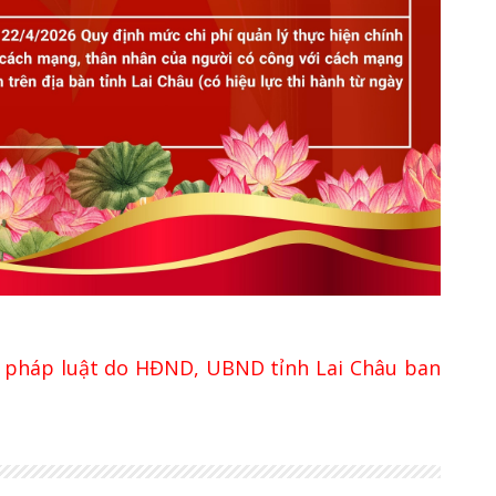
 pháp luật do HĐND, UBND tỉnh Lai Châu ban