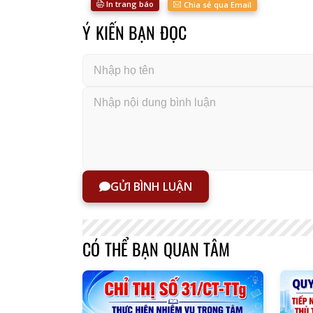
In trang báo
Chia sẻ qua Email
Ý KIẾN BẠN ĐỌC
GỬI BÌNH LUẬN
CÓ THỂ BẠN QUAN TÂM