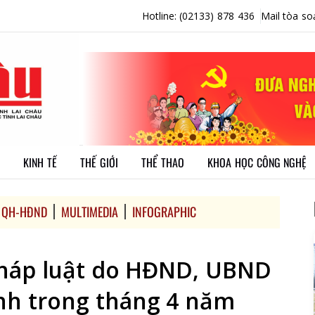
Hotline: (02133) 878 436
Mail tòa so
KINH TẾ
THẾ GIỚI
THỂ THAO
KHOA HỌC CÔNG NGHỆ
QH-HĐND
MULTIMEDIA
INFOGRAPHIC
háp luật do HĐND, UBND
ành trong tháng 4 năm