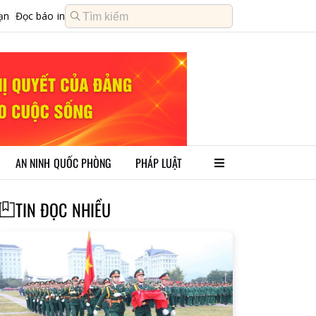
ạn
Đọc báo in
AN NINH QUỐC PHÒNG
PHÁP LUẬT
TIN ĐỌC NHIỀU