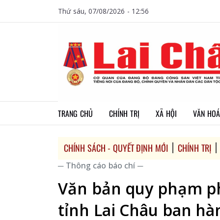
Thứ sáu, 07/08/2026 - 12:56
TRANG CHỦ
CHÍNH TRỊ
XÃ HỘI
VĂN HOÁ
CHÍNH SÁCH - QUYẾT ĐỊNH MỚI
CHÍNH TRỊ
─ Thông cáo báo chí ─
Văn bản quy phạm p
tỉnh Lai Châu ban h