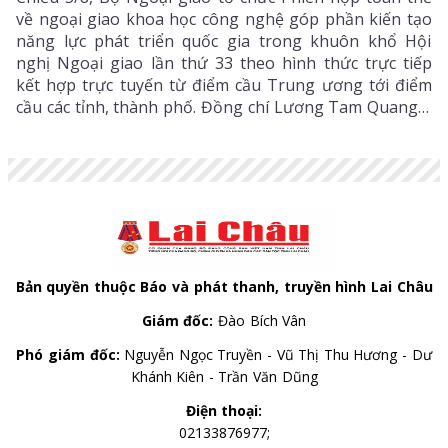
về ngoại giao khoa học công nghệ góp phần kiến tạo
năng lực phát triển quốc gia trong khuôn khổ Hội
nghị Ngoại giao lần thứ 33 theo hình thức trực tiếp
kết hợp trực tuyến từ điểm cầu Trung ương tới điểm
cầu các tỉnh, thành phố. Đồng chí Lương Tam Quang –
Uỷ viên Bộ Chính trị, Bộ trưởng Bộ Công an, Phó
Trưởng ban Thường trực Ban Chỉ đạo Trung ương
thực hiện Nghị quyết số 57-NQ/TW của Bộ Chính trị
dự và chỉ đạo phiên họp. Dự phiên họp còn có đồng
chí Lê Hoài Trung - Ủy viên Bộ Chính trị, Bí thư Đảng
ủy, Bộ trưởng Bộ Ngoại giao; đại diện lãnh đạo các
ban, bộ, ngành Trung ương.
Bản quyền thuộc Báo và phát thanh, truyền hình Lai Châu
Giám đốc:
Đào Bích Vân
Phó giám đốc:
Nguyễn Ngọc Truyền - Vũ Thị Thu Hương - Dư
Khánh Kiên - Trần Văn Dũng
Điện thoại:
02133876977;