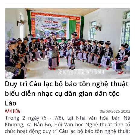
cùng các thành viên hội đồng tuyển dụng, ban giám
sát, ban vấn đáp và thí sinh tham dự kỳ tuyển dụng.
Duy trì Câu lạc bộ bảo tồn nghệ thuật
biểu diễn nhạc cụ dân gian dân tộc
Lào
VĂN HÓA
06/08/2026 20:02
Trong 2 ngày (6 - 7/8), tại Nhà văn hóa bản Nà
Khương, xã Bản Bo, Hội Văn học Nghệ thuật tỉnh tổ
chức hoạt động duy trì Câu lạc bộ bảo tồn nghệ thuật