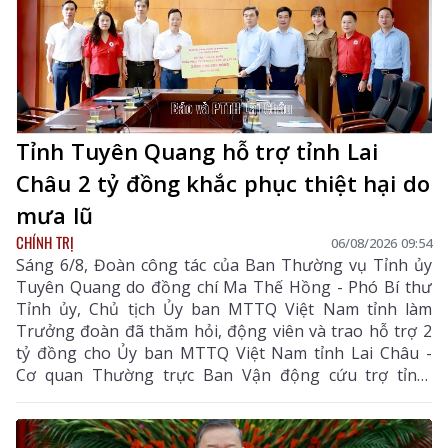
Tỉnh Tuyên Quang hỗ trợ tỉnh Lai
Châu 2 tỷ đồng khắc phục thiệt hại do
mưa lũ
CHÍNH TRỊ
06/08/2026 09:54
Sáng 6/8, Đoàn công tác của Ban Thường vụ Tỉnh ủy
Tuyên Quang do đồng chí Ma Thế Hồng - Phó Bí thư
Tỉnh ủy, Chủ tịch Ủy ban MTTQ Việt Nam tỉnh làm
Trưởng đoàn đã thăm hỏi, động viên và trao hỗ trợ 2
tỷ đồng cho Ủy ban MTTQ Việt Nam tỉnh Lai Châu -
Cơ quan Thường trực Ban Vận động cứu trợ tỉnh,
nhằm giúp nhân dân khắc phục hậu quả thiên tai, mưa
lũ, sạt lở đất, sớm ổn định cuộc sống.