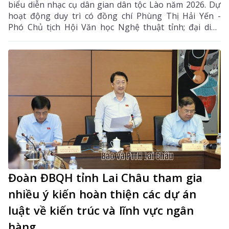
biểu diễn nhạc cụ dân gian dân tộc Lào năm 2026. Dự
hoạt động duy trì có đồng chí Phùng Thị Hải Yến -
Phó Chủ tịch Hội Văn học Nghệ thuật tỉnh; đại diện
Phòng Văn hóa - Xã hội xã Bản Bo và 24 thành viên
câu lạc bộ.
Đoàn ĐBQH tỉnh Lai Châu tham gia
nhiều ý kiến hoàn thiện các dự án
luật về kiến trúc và lĩnh vực ngân
hàng