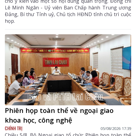
cho ý kiến vào một số nội dung quan trọng. Đồng chí
Lê Minh Ngân - Uỷ viên Ban Chấp hành Trung ương
Đảng, Bí thư Tỉnh uỷ, Chủ tịch HĐND tỉnh chủ trì cuộc
họp.
Phiên họp toàn thể về ngoại giao
khoa học, công nghệ
CHÍNH TRỊ
05/08/2026 17:39
Chiều 5/8, Bộ Ngoại giao tổ chức Phiên họp toàn thể