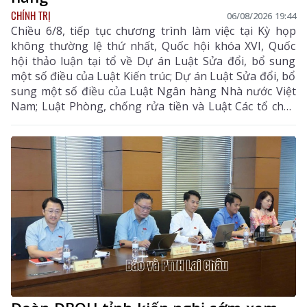
CHÍNH TRỊ
06/08/2026 19:44
Chiều 6/8, tiếp tục chương trình làm việc tại Kỳ họp
không thường lệ thứ nhất, Quốc hội khóa XVI, Quốc
hội thảo luận tại tổ về Dự án Luật Sửa đổi, bổ sung
một số điều của Luật Kiến trúc; Dự án Luật Sửa đổi, bổ
sung một số điều của Luật Ngân hàng Nhà nước Việt
Nam; Luật Phòng, chống rửa tiền và Luật Các tổ chức
tín dụng; Dự thảo Nghị quyết của Quốc hội về công tác
phòng, chống tội phạm và vi phạm pháp luật, công tác
của Viện kiểm sát nhân dân, Tòa án nhân dân và công
tác thi hành án. Đồng chí Sùng A Hồ - Phó Bí thư Tỉnh
ủy, Trưởng Đoàn ĐBQH tỉnh Lai Châu chủ trì phiên
thảo luận tại tổ.