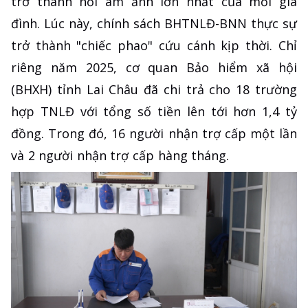
trở thành nỗi ám ảnh lớn nhất của mỗi gia
đình. Lúc này, chính sách BHTNLĐ-BNN thực sự
trở thành "chiếc phao" cứu cánh kịp thời. Chỉ
riêng năm 2025, cơ quan Bảo hiểm xã hội
(BHXH) tỉnh Lai Châu đã chi trả cho 18 trường
hợp TNLĐ với tổng số tiền lên tới hơn 1,4 tỷ
đồng. Trong đó, 16 người nhận trợ cấp một lần
và 2 người nhận trợ cấp hàng tháng.