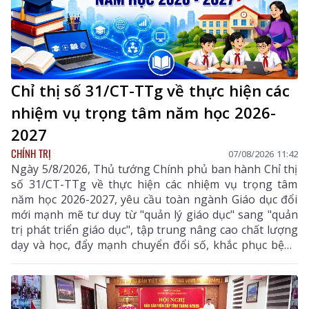
Chỉ thị số 31/CT-TTg về thực hiện các
nhiệm vụ trọng tâm năm học 2026-
2027
CHÍNH TRỊ
07/08/2026 11:42
Ngày 5/8/2026, Thủ tướng Chính phủ ban hành Chỉ thị
số 31/CT-TTg về thực hiện các nhiệm vụ trọng tâm
năm học 2026-2027, yêu cầu toàn ngành Giáo dục đổi
mới mạnh mẽ tư duy từ "quản lý giáo dục" sang "quản
trị phát triển giáo dục", tập trung nâng cao chất lượng
dạy và học, đẩy mạnh chuyển đổi số, khắc phục bệnh
thành tích, bảo đảm đủ giáo viên, trường lớp, cơ sở
vật chất và xây dựng môi trường giáo dục an toàn,
hiện đại, đáp ứng yêu cầu phát triển nguồn nhân lực
chất lượng cao.