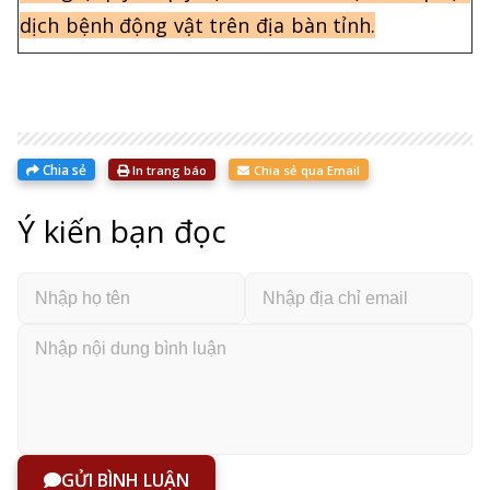
dịch bệnh động vật trên địa bàn tỉnh.
Chia sẻ
In trang báo
Chia sẻ qua Email
Ý kiến bạn đọc
GỬI BÌNH LUẬN