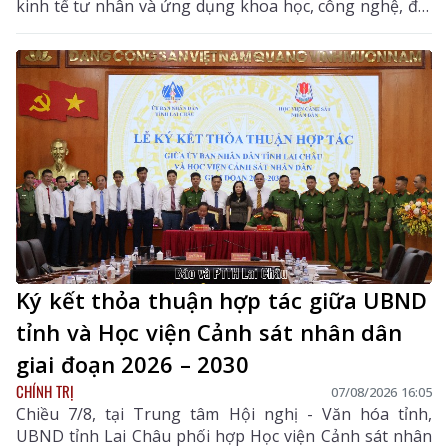
kinh tế tư nhân và ứng dụng khoa học, công nghệ, đổi
mới sáng tạo, chuyển đổi số, đại biểu Hoàng Quốc
Khánh - Tỉnh ủy viên, Phó Trưởng Đoàn chuyên trách
Đoàn ĐBQH tỉnh Lai Châu thống nhất với sự cần thiết
ban hành Nghị quyết như Tờ trình của Chính phủ, đại
biểu tập trung tham gia một số nội dung tại Điều 13
quy định về tổ chức thực hiện.
Ký kết thỏa thuận hợp tác giữa UBND
tỉnh và Học viện Cảnh sát nhân dân
giai đoạn 2026 – 2030
CHÍNH TRỊ
07/08/2026 16:05
Chiều 7/8, tại Trung tâm Hội nghị - Văn hóa tỉnh,
UBND tỉnh Lai Châu phối hợp Học viện Cảnh sát nhân