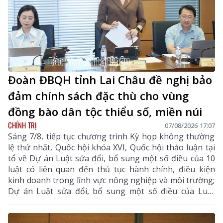
Đoàn ĐBQH tỉnh Lai Châu đề nghị bảo
đảm chính sách đặc thù cho vùng
đồng bào dân tộc thiểu số, miền núi
CHÍNH TRỊ
07/08/2026 17:07
Sáng 7/8, tiếp tục chương trình Kỳ họp không thường
lệ thứ nhất, Quốc hội khóa XVI, Quốc hội thảo luận tại
tổ về Dự án Luật sửa đổi, bổ sung một số điều của 10
luật có liên quan đến thủ tục hành chính, điều kiện
kinh doanh trong lĩnh vực nông nghiệp và môi trường;
Dự án Luật sửa đổi, bổ sung một số điều của Luật
Tần số vô tuyến điện, Luật Viễn thông, Luật Giao dịch
điện tử và Luật Chuyển giao công nghệ.