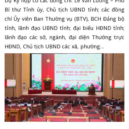
Dự Kỳ họp có các đồng chí: Lê Văn Lương – Phó
Bí thư Tỉnh ủy, Chủ tịch UBND tỉnh; các đồng
chí Ủy viên Ban Thường vụ (BTV), BCH Đảng bộ
tỉnh, lãnh đạo UBND tỉnh; đại biểu HĐND tỉnh;
lãnh đạo các sở, ngành, đại diện Thường trực
HĐND, Chủ tịch UBND các xã, phường…