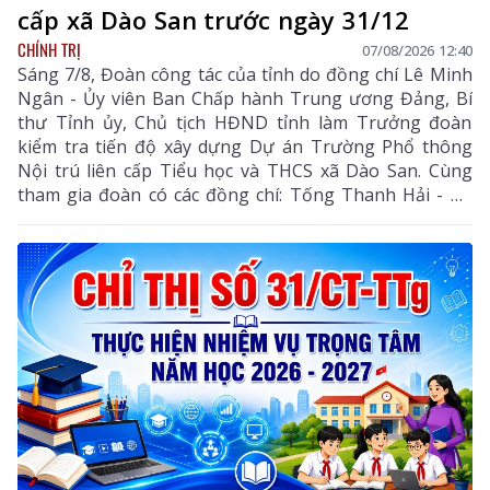
cấp xã Dào San trước ngày 31/12
CHÍNH TRỊ
07/08/2026 12:40
Sáng 7/8, Đoàn công tác của tỉnh do đồng chí Lê Minh
Ngân - Ủy viên Ban Chấp hành Trung ương Đảng, Bí
thư Tỉnh ủy, Chủ tịch HĐND tỉnh làm Trưởng đoàn
kiểm tra tiến độ xây dựng Dự án Trường Phổ thông
Nội trú liên cấp Tiểu học và THCS xã Dào San. Cùng
tham gia đoàn có các đồng chí: Tống Thanh Hải - Uỷ
viên Ban Thường vụ Tỉnh ủy, Phó Chủ tịch Thường
trực UBND tỉnh; Lê Đức Dục - Ủy viên Ban Thường vụ,
Trưởng Ban Tuyên giáo và Dân vận Tỉnh ủy; lãnh đạo
một số sở, ngành liên quan và xã Dào San.