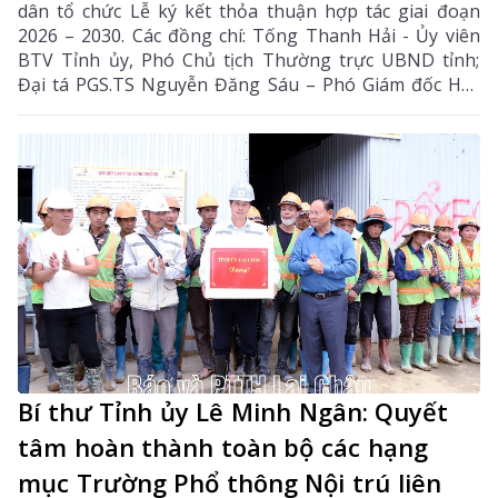
dân tổ chức Lễ ký kết thỏa thuận hợp tác giai đoạn
2026 – 2030. Các đồng chí: Tống Thanh Hải - Ủy viên
BTV Tỉnh ủy, Phó Chủ tịch Thường trực UBND tỉnh;
Đại tá PGS.TS Nguyễn Đăng Sáu – Phó Giám đốc Học
viện Cảnh sát nhân dân đồng chủ trì lễ ký kết.
Bí thư Tỉnh ủy Lê Minh Ngân: Quyết
tâm hoàn thành toàn bộ các hạng
mục Trường Phổ thông Nội trú liên