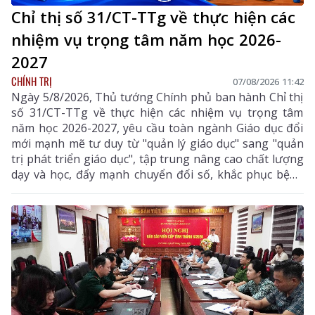
Chỉ thị số 31/CT-TTg về thực hiện các
nhiệm vụ trọng tâm năm học 2026-
2027
CHÍNH TRỊ
07/08/2026 11:42
Ngày 5/8/2026, Thủ tướng Chính phủ ban hành Chỉ thị
số 31/CT-TTg về thực hiện các nhiệm vụ trọng tâm
năm học 2026-2027, yêu cầu toàn ngành Giáo dục đổi
mới mạnh mẽ tư duy từ "quản lý giáo dục" sang "quản
trị phát triển giáo dục", tập trung nâng cao chất lượng
dạy và học, đẩy mạnh chuyển đổi số, khắc phục bệnh
thành tích, bảo đảm đủ giáo viên, trường lớp, cơ sở
vật chất và xây dựng môi trường giáo dục an toàn,
hiện đại, đáp ứng yêu cầu phát triển nguồn nhân lực
chất lượng cao.