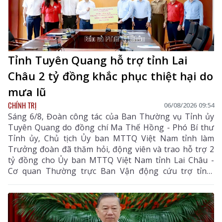
Tỉnh Tuyên Quang hỗ trợ tỉnh Lai
Châu 2 tỷ đồng khắc phục thiệt hại do
mưa lũ
CHÍNH TRỊ
06/08/2026 09:54
Sáng 6/8, Đoàn công tác của Ban Thường vụ Tỉnh ủy
Tuyên Quang do đồng chí Ma Thế Hồng - Phó Bí thư
Tỉnh ủy, Chủ tịch Ủy ban MTTQ Việt Nam tỉnh làm
Trưởng đoàn đã thăm hỏi, động viên và trao hỗ trợ 2
tỷ đồng cho Ủy ban MTTQ Việt Nam tỉnh Lai Châu -
Cơ quan Thường trực Ban Vận động cứu trợ tỉnh,
nhằm giúp nhân dân khắc phục hậu quả thiên tai, mưa
lũ, sạt lở đất, sớm ổn định cuộc sống.