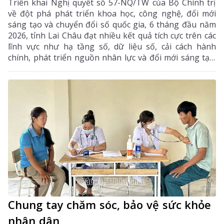
Triển khai Nghị quyết số 57-NQ/TW của Bộ Chính trị
về đột phá phát triển khoa học, công nghệ, đổi mới
sáng tạo và chuyển đổi số quốc gia, 6 tháng đầu năm
2026, tỉnh Lai Châu đạt nhiều kết quả tích cực trên các
lĩnh vực như hạ tầng số, dữ liệu số, cải cách hành
chính, phát triển nguồn nhân lực và đổi mới sáng tạo.
Trong 6 tháng cuối năm, tỉnh tiếp tục tập trung thực
hiện các nhiệm vụ trọng tâm, tạo chuyển biến mạnh
mẽ trong phát triển khoa học, công nghệ, đổi mới
sáng tạo và chuyển đổi số.
Chung tay chăm sóc, bảo vệ sức khỏe
nhân dân