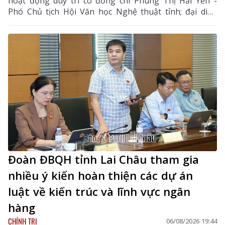
hoạt động duy trì có đồng chí Phùng Thị Hải Yến -
Phó Chủ tịch Hội Văn học Nghệ thuật tỉnh; đại diện
Phòng Văn hóa - Xã hội xã Bản Bo và 24 thành viên
câu lạc bộ.
Đoàn ĐBQH tỉnh Lai Châu tham gia
nhiều ý kiến hoàn thiện các dự án
luật về kiến trúc và lĩnh vực ngân
hàng
CHÍNH TRỊ
06/08/2026 19:44