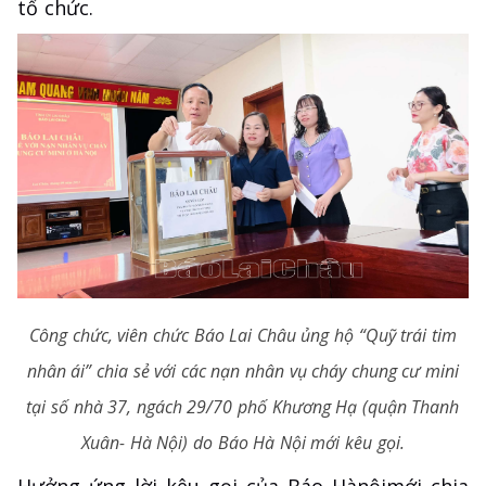
tổ chức.
Công chức, viên chức Báo Lai Châu ủng hộ “Quỹ trái tim
nhân ái” chia sẻ với các nạn nhân vụ cháy chung cư mini
tại số nhà 37, ngách 29/70 phố Khương Hạ (quận Thanh
Xuân- Hà Nội) do Báo Hà Nội mới kêu gọi.
Hưởng ứng lời kêu gọi của Báo Hànộimới chia