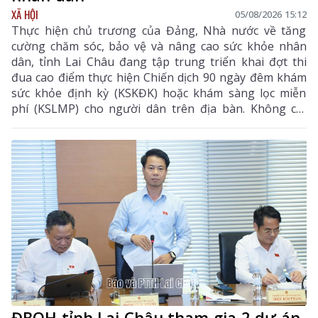
XÃ HỘI
05/08/2026 15:12
Thực hiện chủ trương của Đảng, Nhà nước về tăng
cường chăm sóc, bảo vệ và nâng cao sức khỏe nhân
dân, tỉnh Lai Châu đang tập trung triển khai đợt thi
đua cao điểm thực hiện Chiến dịch 90 ngày đêm khám
sức khỏe định kỳ (KSKĐK) hoặc khám sàng lọc miễn
phí (KSLMP) cho người dân trên địa bàn. Không chỉ
góp phần phát hiện sớm bệnh tật, nâng cao chất
lượng chăm sóc sức khỏe (CSSK) ban đầu, chương
trình còn lan tỏa tinh thần trách nhiệm, y đức và sự
tận tâm của đội ngũ cán bộ y tế, hướng tới mục tiêu
mọi người dân đều được tiếp cận dịch vụ y tế công
bằng, chất lượng và nhân văn.
ĐBQH tỉnh Lai Châu tham gia 2 dự án