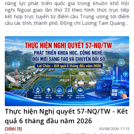
năng lực phát triển quốc gia trong khuôn khổ Hội
nghị Ngoại giao lần thứ 33 theo hình thức trực tiếp
kết hợp trực tuyến từ điểm cầu Trung ương tới điểm
cầu các tỉnh, thành phố. Đồng chí Lương Tam Quang –
Uỷ viên Bộ Chính trị, Bộ trưởng Bộ Công an, Phó
Trưởng ban Thường trực Ban Chỉ đạo Trung ương
thực hiện Nghị quyết số 57-NQ/TW của Bộ Chính trị
dự và chỉ đạo phiên họp. Dự phiên họp còn có đồng
chí Lê Hoài Trung - Ủy viên Bộ Chính trị, Bí thư Đảng
ủy, Bộ trưởng Bộ Ngoại giao; đại diện lãnh đạo các
ban, bộ, ngành Trung ương.
Thực hiện Nghị quyết 57-NQ/TW - Kết
quả 6 tháng đầu năm 2026
CHÍNH TRỊ
05/08/2026 17:15