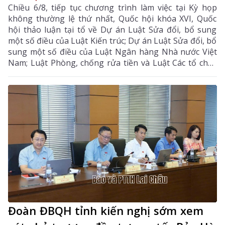
Chiều 6/8, tiếp tục chương trình làm việc tại Kỳ họp
không thường lệ thứ nhất, Quốc hội khóa XVI, Quốc
hội thảo luận tại tổ về Dự án Luật Sửa đổi, bổ sung
một số điều của Luật Kiến trúc; Dự án Luật Sửa đổi, bổ
sung một số điều của Luật Ngân hàng Nhà nước Việt
Nam; Luật Phòng, chống rửa tiền và Luật Các tổ chức
tín dụng; Dự thảo Nghị quyết của Quốc hội về công tác
phòng, chống tội phạm và vi phạm pháp luật, công tác
của Viện kiểm sát nhân dân, Tòa án nhân dân và công
tác thi hành án. Đồng chí Sùng A Hồ - Phó Bí thư Tỉnh
ủy, Trưởng Đoàn ĐBQH tỉnh Lai Châu chủ trì phiên
thảo luận tại tổ.
Đoàn ĐBQH tỉnh kiến nghị sớm xem