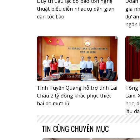
Duy trì Câu lạc bộ bảo tồn nghệ
Đoàn 
thuật biểu diễn nhạc cụ dân gian
gia nh
dân tộc Lào
dự án 
ngân 
Tỉnh Tuyên Quang hỗ trợ tỉnh Lai
Tổng 
Châu 2 tỷ đồng khắc phục thiệt
Lâm: 
hại do mưa lũ
học, d
lâu dà
TIN CÙNG CHUYÊN MỤC