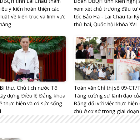
ĐBQH tỉnh Lai Châu tham
Đoàn ĐBQH tỉnh kiến nghị
iều ý kiến hoàn thiện các
xem xét chủ trương đầu tư 
luật về kiến trúc và lĩnh vực
tốc Bảo Hà - Lai Châu tại K
hàng
thứ hai, Quốc hội khóa XVI
Bí thư, Chủ tịch nước Tô
Toàn văn Chỉ thị số 09-CT/
Xây dựng Điều lệ Đảng khoa
Tăng cường sự lãnh đạo củ
ễ thực hiện và có sức sống
Đảng đối với việc thực hiện
i
chủ ở cơ sở trong giai đoạn