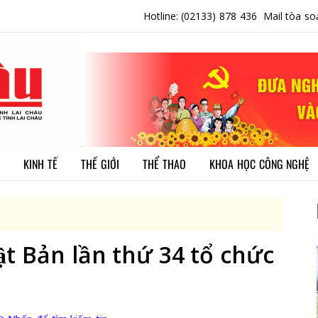
Hotline: (02133) 878 436
Mail tòa so
KINH TẾ
THẾ GIỚI
THỂ THAO
KHOA HỌC CÔNG NGHỆ
̣t Bản lần thứ 34 tổ chức