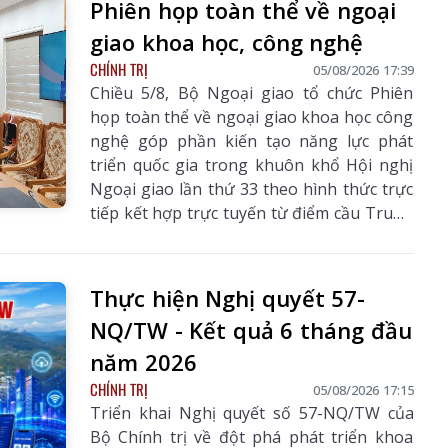
Phiên họp toàn thể về ngoại
giao khoa học, công nghệ
CHÍNH TRỊ
05/08/2026 17:39
Chiều 5/8, Bộ Ngoại giao tổ chức Phiên
họp toàn thể về ngoại giao khoa học công
nghệ góp phần kiến tạo năng lực phát
triển quốc gia trong khuôn khổ Hội nghị
Ngoại giao lần thứ 33 theo hình thức trực
tiếp kết hợp trực tuyến từ điểm cầu Trung
hâu Số 3240
Báo Lai Châu Số 565 ngày
Báo Lai Châu 
ương tới điểm cầu các tỉnh, thành phố.
7/07/2026
25/07/2026
ngày 06/08
Đồng chí Lương Tam Quang – Uỷ viên Bộ
Chính trị, Bộ trưởng Bộ Công an, Phó
Thực hiện Nghị quyết 57-
Trưởng ban Thường trực Ban Chỉ đạo
NQ/TW - Kết quả 6 tháng đầu
Trung ương thực hiện Nghị quyết số 57-
NQ/TW của Bộ Chính trị dự và chỉ đạo
năm 2026
phiên họp. Dự phiên họp còn có đồng chí
CHÍNH TRỊ
05/08/2026 17:15
Lê Hoài Trung - Ủy viên Bộ Chính trị, Bí
Triển khai Nghị quyết số 57-NQ/TW của
thư Đảng ủy, Bộ trưởng Bộ Ngoại giao;
Bộ Chính trị về đột phá phát triển khoa