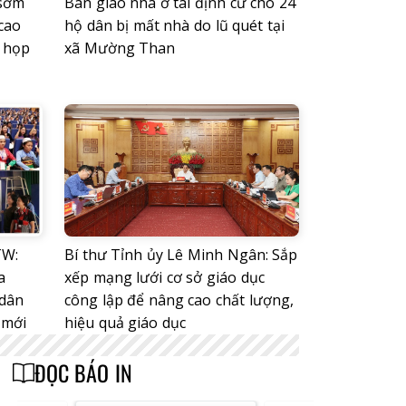
 sớm
Bàn giao nhà ở tái định cư cho 24
cao
hộ dân bị mất nhà do lũ quét tại
ỳ họp
xã Mường Than
TW:
Bí thư Tỉnh ủy Lê Minh Ngân: Sắp
a
xếp mạng lưới cơ sở giáo dục
 dân
công lập để nâng cao chất lượng,
 mới
hiệu quả giáo dục
ĐỌC BÁO IN