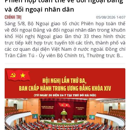
và đối ngoại nhân dân
CHÍNH TRỊ
05/08/2026 14:07
Sáng 5/8, Bộ Ngoại giao tổ chức Phiên họp toàn thể
về đối ngoại Đảng và đối ngoại nhân dân trong khuôn
khổ Hội nghị Ngoại giao lần thứ 33 theo hình thức
trực tiếp kết hợp trực tuyến tới các tỉnh, thành phố và
các cơ quan đại diện Việt Nam ở nước ngoài. Đồng chí
Trần Cẩm Tú - Ủy viên Bộ Chính trị, Thường trực Ban
Bí thư dự và chỉ đạo Phiên họp. Dự còn có đồng chí Lê
Hoài Trung - Ủy viên Bộ Chính trị, Bí thư Đảng ủy, Bộ
trưởng Bộ Ngoại giao; lãnh đạo các ban, bộ, ngành
Trung ương.