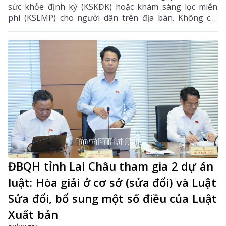
sức khỏe định kỳ (KSKĐK) hoặc khám sàng lọc miễn
phí (KSLMP) cho người dân trên địa bàn. Không chỉ
góp phần phát hiện sớm bệnh tật, nâng cao chất
lượng chăm sóc sức khỏe (CSSK) ban đầu, chương
trình còn lan tỏa tinh thần trách nhiệm, y đức và sự
tận tâm của đội ngũ cán bộ y tế, hướng tới mục tiêu
mọi người dân đều được tiếp cận dịch vụ y tế công
bằng, chất lượng và nhân văn.
ĐBQH tỉnh Lai Châu tham gia 2 dự án
luật: Hòa giải ở cơ sở (sửa đổi) và Luật
Sửa đổi, bổ sung một số điều của Luật
Xuất bản