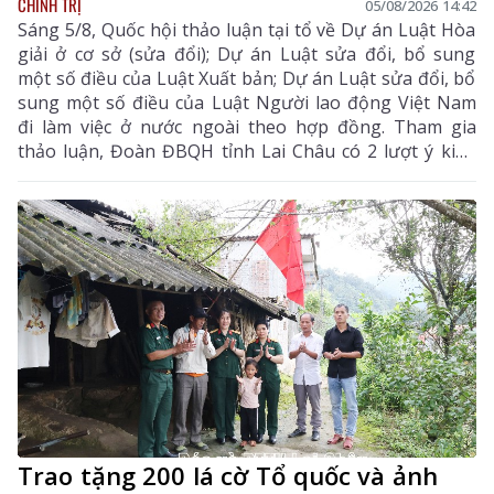
CHÍNH TRỊ
05/08/2026 14:42
Sáng 5/8, Quốc hội thảo luận tại tổ về Dự án Luật Hòa
giải ở cơ sở (sửa đổi); Dự án Luật sửa đổi, bổ sung
một số điều của Luật Xuất bản; Dự án Luật sửa đổi, bổ
sung một số điều của Luật Người lao động Việt Nam
đi làm việc ở nước ngoài theo hợp đồng. Tham gia
thảo luận, Đoàn ĐBQH tỉnh Lai Châu có 2 lượt ý kiến
đối với Dự án Luật Hòa giải ở cơ sở (sửa đổi) và Dự án
Luật sửa đổi, bổ sung một số điều của Luật Xuất bản.
Trao tặng 200 lá cờ Tổ quốc và ảnh