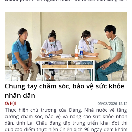
Trong 6 tháng cuối năm, tỉnh tiếp tục tập trung thực
hiện các nhiệm vụ trọng tâm, tạo chuyển biến mạnh
mẽ trong phát triển khoa học, công nghệ, đổi mới
sáng tạo và chuyển đổi số.
Chung tay chăm sóc, bảo vệ sức khỏe
nhân dân
XÃ HỘI
05/08/2026 15:12
Thực hiện chủ trương của Đảng, Nhà nước về tăng
cường chăm sóc, bảo vệ và nâng cao sức khỏe nhân
dân, tỉnh Lai Châu đang tập trung triển khai đợt thi
đua cao điểm thực hiện Chiến dịch 90 ngày đêm khám