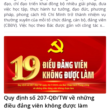
đạo, chỉ đạo triển khai đồng bộ nhiều giải pháp, đưa
việc học tập, thực hành tư tưởng, đạo đức, phương
pháp, phong cách Hồ Chí Minh trở thành nhiệm vụ
thường xuyên của mỗi tổ chức đảng, cán bộ, đảng viên
(CBĐV). Việc học theo Bác được gắn với công tác xây
dựng Đảng, thực hiện nhiệm vụ chính trị và phục vụ
nhân dân, góp phần nâng cao năng lực lãnh đạo, sức
chiến đấu của tổ chức Đảng, thúc đẩy kinh tế - xã hội
địa phương phát triển.
Quy định số 207-QĐ/TW về những
điều đảng viên không được làm