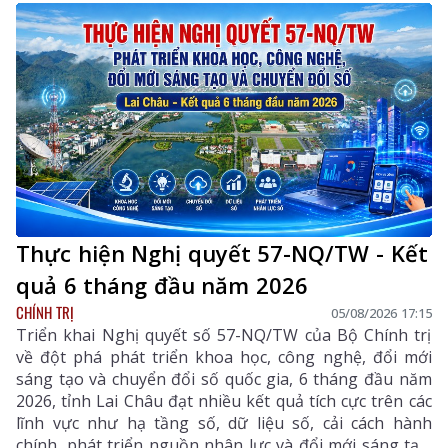
Trưởng ban Thường trực Ban Chỉ đạo Trung ương
thực hiện Nghị quyết số 57-NQ/TW của Bộ Chính trị
dự và chỉ đạo phiên họp. Dự phiên họp còn có đồng
chí Lê Hoài Trung - Ủy viên Bộ Chính trị, Bí thư Đảng
ủy, Bộ trưởng Bộ Ngoại giao; đại diện lãnh đạo các
ban, bộ, ngành Trung ương.
Thực hiện Nghị quyết 57-NQ/TW - Kết
quả 6 tháng đầu năm 2026
CHÍNH TRỊ
05/08/2026 17:15
Triển khai Nghị quyết số 57-NQ/TW của Bộ Chính trị
về đột phá phát triển khoa học, công nghệ, đổi mới
sáng tạo và chuyển đổi số quốc gia, 6 tháng đầu năm
2026, tỉnh Lai Châu đạt nhiều kết quả tích cực trên các
lĩnh vực như hạ tầng số, dữ liệu số, cải cách hành
chính, phát triển nguồn nhân lực và đổi mới sáng tạo.