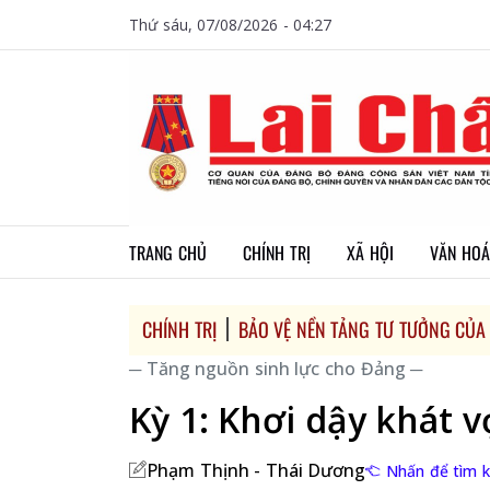
Thứ sáu, 07/08/2026 - 04:27
TRANG CHỦ
CHÍNH TRỊ
XÃ HỘI
VĂN HOÁ
CHÍNH TRỊ
BẢO VỆ NỀN TẢNG TƯ TƯỞNG CỦA
─ Tăng nguồn sinh lực cho Đảng ─
Kỳ 1: Khơi dậy khát 
Phạm Thịnh - Thái Dương
Nhấn để tìm k