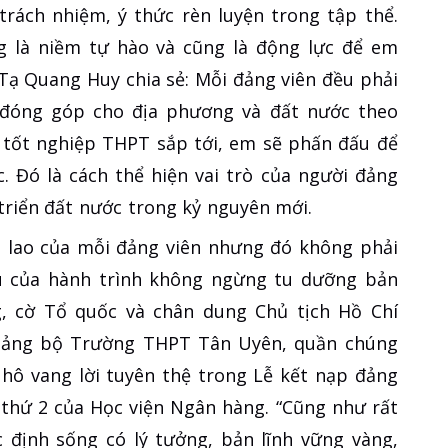
trách nhiệm, ý thức rèn luyện trong tập thể.
 là niềm tự hào và cũng là động lực để em
Tạ Quang Huy chia sẻ: Mỗi đảng viên đều phải
 đóng góp cho địa phương và đất nước theo
hi tốt nghiệp THPT sắp tới, em sẽ phấn đấu để
 Đó là cách thể hiện vai trò của người đảng
triển đất nước trong kỷ nguyên mới.
n lao của mỗi đảng viên nhưng đó không phải
ầu của hành trình không ngừng tu dưỡng bản
, cờ Tổ quốc và chân dung Chủ tịch Hồ Chí
 Đảng bộ Trường THPT Tân Uyên, quần chúng
 hô vang lời tuyên thệ trong Lễ kết nạp đảng
m thứ 2 của Học viện Ngân hàng. “Cũng như rất
c định sống có lý tưởng, bản lĩnh vững vàng,