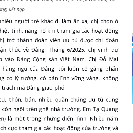
ng, kết nạp.
iều người trẻ khác đi làm ăn xa, chị chọn ở
Nhiệt tình, năng nổ khi tham gia các hoạt động
chị trở thành đoàn viên ưu tú được chi đoàn
hận thức về Đảng. Tháng 6/2025, chị vinh dự
ạp vào Đảng Cộng sản Việt Nam. Chị Đỗ Mai
 hàng ngũ của Đảng, tôi luôn cố gắng phấn
ng có lý tưởng, có bản lĩnh vững vàng, không
g trách mà Đảng giao phó.
cư, thôn, bản, nhiều quần chúng ưu tú cũng
hi còn ngồi trên ghế nhà trường. Em Tạ Quang
n) là một trong những điển hình. Nhiều năm
tích cực tham gia các hoạt động của trường và