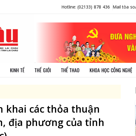
Hotline: (02133) 878 436
Mail tòa so
KINH TẾ
THẾ GIỚI
THỂ THAO
KHOA HỌC CÔNG NGHỆ
ển khai các thỏa thuận
h, địa phương của tỉnh
c)