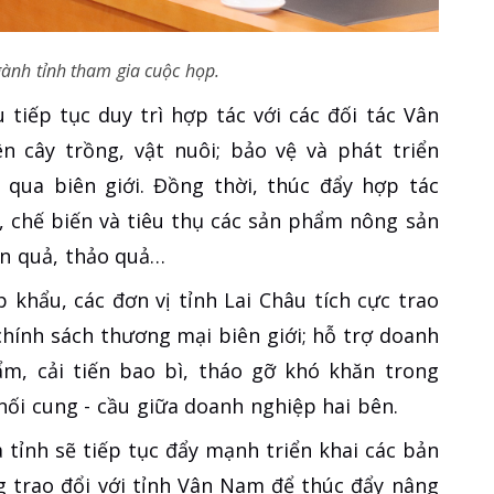
gành tỉnh tham gia cuộc họp.
 tiếp tục duy trì hợp tác với các đối tác Vân
 cây trồng, vật nuôi; bảo vệ và phát triển
 qua biên giới. Đồng thời, thúc đẩy hợp tác
t, chế biến và tiêu thụ các sản phẩm nông sản
ăn quả, thảo quả…
 khẩu, các đơn vị tỉnh Lai Châu tích cực trao
chính sách thương mại biên giới; hỗ trợ doanh
m, cải tiến bao bì, tháo gỡ khó khăn trong
ối cung - cầu giữa doanh nghiệp hai bên.
a tỉnh sẽ tiếp tục đẩy mạnh triển khai các bản
g trao đổi với tỉnh Vân Nam để thúc đẩy nâng