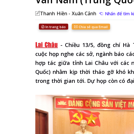
Thanh Hiền - Xuân Cảnh
Nhấn để tìm kiế
In trang báo
Chia sẻ qua Email
-
Chiều 13/5, đồng chí Hà 
cuộc họp nghe các sở, ngành báo cáo 
hợp tác giữa tỉnh Lai Châu với các
Quốc) nhằm kịp thời tháo gỡ khó kh
trong thời gian tới. Dự họp còn có đạ