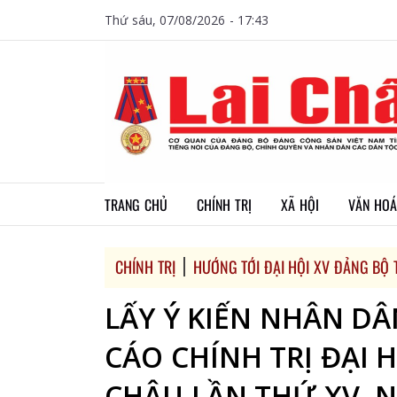
Thứ sáu, 07/08/2026 - 17:43
TRANG CHỦ
CHÍNH TRỊ
XÃ HỘI
VĂN HOÁ
CHÍNH TRỊ
HƯỚNG TỚI ĐẠI HỘI XV ĐẢNG BỘ T
LẤY Ý KIẾN NHÂN D
CÁO CHÍNH TRỊ ĐẠI 
CHÂU LẦN THỨ XV, N