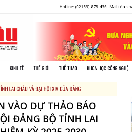
Hotline: (02133) 878 436
Mail tòa so
KINH TẾ
THẾ GIỚI
THỂ THAO
KHOA HỌC CÔNG NGHỆ
ỈNH LAI CHÂU VÀ ĐẠI HỘI XIV CỦA ĐẢNG
ÂN VÀO DỰ THẢO BÁO
HỘI ĐẢNG BỘ TỈNH LAI
HIỆM KỲ 2025-2030