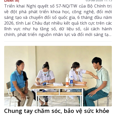
05/08/2026 17:15
Triển khai Nghị quyết số 57-NQ/TW của Bộ Chính trị
về đột phá phát triển khoa học, công nghệ, đổi mới
sáng tạo và chuyển đổi số quốc gia, 6 tháng đầu năm
2026, tỉnh Lai Châu đạt nhiều kết quả tích cực trên các
lĩnh vực như hạ tầng số, dữ liệu số, cải cách hành
chính, phát triển nguồn nhân lực và đổi mới sáng tạo.
Trong 6 tháng cuối năm, tỉnh tiếp tục tập trung thực
hiện các nhiệm vụ trọng tâm, tạo chuyển biến mạnh
mẽ trong phát triển khoa học, công nghệ, đổi mới
sáng tạo và chuyển đổi số.
Chung tay chăm sóc, bảo vệ sức khỏe