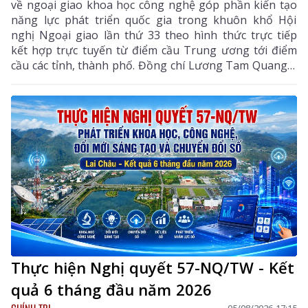
về ngoại giao khoa học công nghệ góp phần kiến tạo
năng lực phát triển quốc gia trong khuôn khổ Hội
nghị Ngoại giao lần thứ 33 theo hình thức trực tiếp
kết hợp trực tuyến từ điểm cầu Trung ương tới điểm
cầu các tỉnh, thành phố. Đồng chí Lương Tam Quang –
Uỷ viên Bộ Chính trị, Bộ trưởng Bộ Công an, Phó
Trưởng ban Thường trực Ban Chỉ đạo Trung ương
thực hiện Nghị quyết số 57-NQ/TW của Bộ Chính trị
dự và chỉ đạo phiên họp. Dự phiên họp còn có đồng
chí Lê Hoài Trung - Ủy viên Bộ Chính trị, Bí thư Đảng
ủy, Bộ trưởng Bộ Ngoại giao; đại diện lãnh đạo các
ban, bộ, ngành Trung ương.
Thực hiện Nghị quyết 57-NQ/TW - Kết
quả 6 tháng đầu năm 2026
CHÍNH TRỊ