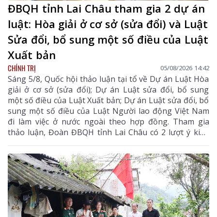
ĐBQH tỉnh Lai Châu tham gia 2 dự án
luật: Hòa giải ở cơ sở (sửa đổi) và Luật
Sửa đổi, bổ sung một số điều của Luật
Xuất bản
CHÍNH TRỊ
05/08/2026 14:42
Sáng 5/8, Quốc hội thảo luận tại tổ về Dự án Luật Hòa
giải ở cơ sở (sửa đổi); Dự án Luật sửa đổi, bổ sung
một số điều của Luật Xuất bản; Dự án Luật sửa đổi, bổ
sung một số điều của Luật Người lao động Việt Nam
đi làm việc ở nước ngoài theo hợp đồng. Tham gia
thảo luận, Đoàn ĐBQH tỉnh Lai Châu có 2 lượt ý kiến
đối với Dự án Luật Hòa giải ở cơ sở (sửa đổi) và Dự án
Luật sửa đổi, bổ sung một số điều của Luật Xuất bản.