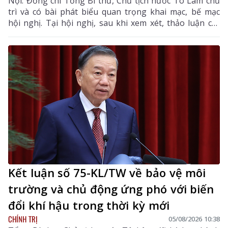
Nội. Đồng chí Tổng Bí thư, Chủ tịch nước Tô Lâm chủ
trì và có bài phát biểu quan trọng khai mạc, bế mạc
hội nghị. Tại hội nghị, sau khi xem xét, thảo luận các
tờ trình, báo cáo của Bộ Chính trị, Ban Chấp hành
Trung ương đã thống nhất cao nhiều chủ trương,
chính sách lớn về xây dựng Đảng, hệ thống chính trị,
phát triển và bảo vệ đất nước.
Kết luận số 75-KL/TW về bảo vệ môi
trường và chủ động ứng phó với biến
đổi khí hậu trong thời kỳ mới
CHÍNH TRỊ
05/08/2026 10:38