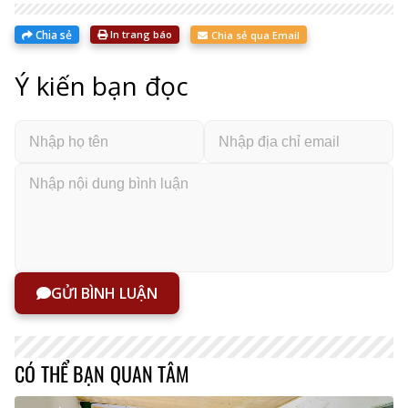
Chia sẻ
In trang báo
Chia sẻ qua Email
Ý kiến bạn đọc
GỬI BÌNH LUẬN
CÓ THỂ BẠN QUAN TÂM