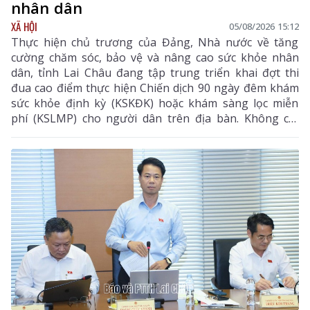
nhân dân
XÃ HỘI
05/08/2026 15:12
Thực hiện chủ trương của Đảng, Nhà nước về tăng
cường chăm sóc, bảo vệ và nâng cao sức khỏe nhân
dân, tỉnh Lai Châu đang tập trung triển khai đợt thi
đua cao điểm thực hiện Chiến dịch 90 ngày đêm khám
sức khỏe định kỳ (KSKĐK) hoặc khám sàng lọc miễn
phí (KSLMP) cho người dân trên địa bàn. Không chỉ
góp phần phát hiện sớm bệnh tật, nâng cao chất
lượng chăm sóc sức khỏe (CSSK) ban đầu, chương
trình còn lan tỏa tinh thần trách nhiệm, y đức và sự
tận tâm của đội ngũ cán bộ y tế, hướng tới mục tiêu
mọi người dân đều được tiếp cận dịch vụ y tế công
bằng, chất lượng và nhân văn.