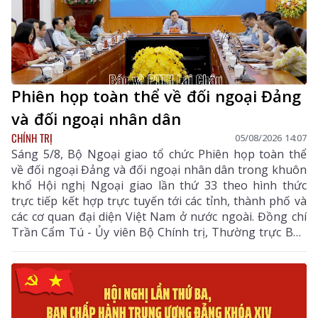
Phiên họp toàn thể về đối ngoại Đảng
và đối ngoại nhân dân
CHÍNH TRỊ
05/08/2026 14:07
Sáng 5/8, Bộ Ngoại giao tổ chức Phiên họp toàn thể
về đối ngoại Đảng và đối ngoại nhân dân trong khuôn
khổ Hội nghị Ngoại giao lần thứ 33 theo hình thức
trực tiếp kết hợp trực tuyến tới các tỉnh, thành phố và
các cơ quan đại diện Việt Nam ở nước ngoài. Đồng chí
Trần Cẩm Tú - Ủy viên Bộ Chính trị, Thường trực Ban
Bí thư dự và chỉ đạo Phiên họp. Dự còn có đồng chí Lê
Hoài Trung - Ủy viên Bộ Chính trị, Bí thư Đảng ủy, Bộ
trưởng Bộ Ngoại giao; lãnh đạo các ban, bộ, ngành
Trung ương.