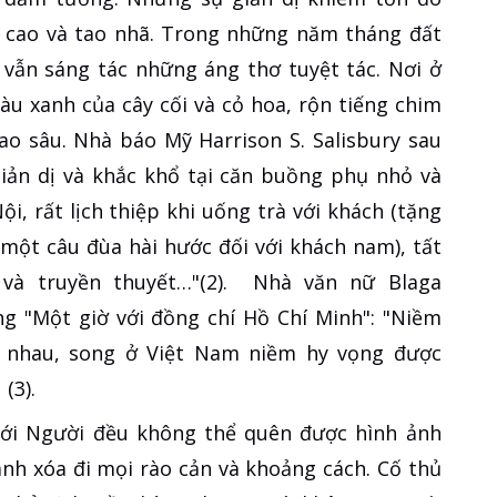
h cao và tao nhã. Trong những năm tháng đất
vẫn sáng tác những áng thơ tuyệt tác. Nơi ở
u xanh của cây cối và cỏ hoa, rộn tiếng chim
ao sâu. Nhà báo Mỹ Harrison S. Salisbury sau
giản dị và khắc khổ tại căn buồng phụ nhỏ và
i, rất lịch thiệp khi uống trà với khách (tặng
một câu đùa hài hước đối với khách nam), tất
 và truyền thuyết…"(2). Nhà văn nữ Blaga
ng "Một giờ với đồng chí Hồ Chí Minh": "Niềm
c nhau, song ở Việt Nam niềm hy vọng được
(3).
với Người đều không thể quên được hình ảnh
ành xóa đi mọi rào cản và khoảng cách. Cố thủ