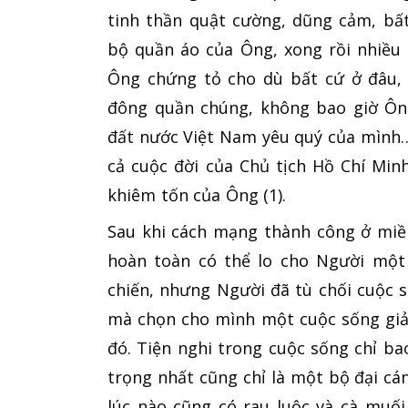
tinh thần quật cường, dũng cảm, bấ
bộ quần áo của Ông, xong rồi nhiều
Ông chứng tỏ cho dù bất cứ ở đâu,
đông quần chúng, không bao giờ Ôn
đất nước Việt Nam yêu quý của mình
cả cuộc đời của Chủ tịch Hồ Chí Minh
khiêm tốn của Ông (1).
Sau khi cách mạng thành công ở miề
hoàn toàn có thể lo cho Người một
chiến, nhưng Người đã tù chối cuộc 
mà chọn cho mình một cuộc sống giả
đó. Tiện nghi trong cuộc sống chỉ b
trọng nhất cũng chỉ là một bộ đại c
lúc nào cũng có rau luộc và cà muố