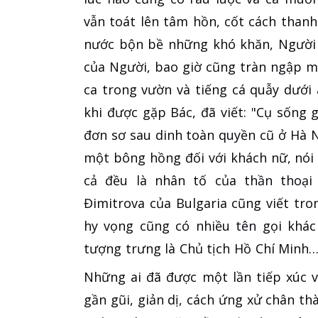
vẫn toát lên tâm hồn, cốt cách than
nước bộn bề những khó khăn, Người 
của Người, bao giờ cũng tràn ngập mà
ca trong vườn và tiếng cá quẫy dưới 
khi được gặp Bác, đã viết: "Cụ sống 
đơn sơ sau dinh toàn quyền cũ ở Hà Nộ
một bông hồng đối với khách nữ, nói 
cả đều là nhân tố của thần thoại
Đimitrova của Bulgaria cũng viết tro
hy vọng cũng có nhiều tên gọi khá
tượng trưng là Chủ tịch Hồ Chí Minh… 
Những ai đã được một lần tiếp xúc 
gần gũi, giản dị, cách ứng xử chân th