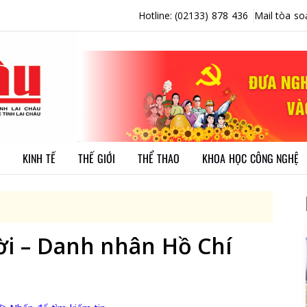
Hotline: (02133) 878 436
Mail tòa so
KINH TẾ
THẾ GIỚI
THỂ THAO
KHOA HỌC CÔNG NGHỆ
ời – Danh nhân Hồ Chí