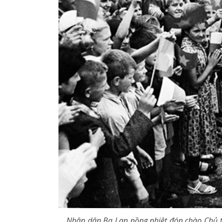
Nhân dân Ba Lan nồng nhiệt đón chào Chủ t