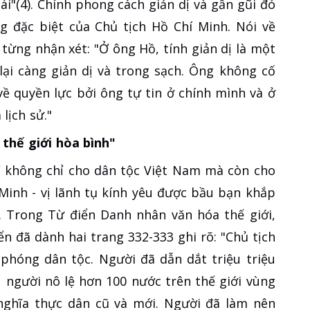
i"(4). Chính phong cách giản dị và gần gũi đó
g đặc biệt của Chủ tịch Hồ Chí Minh. Nói về
từng nhận xét: "Ở ông Hồ, tính giản dị là một
lại càng giản dị và trong sạch. Ông không cố
ề quyền lực bởi ông tự tin ở chính mình và ở
lịch sử."
thế giới hòa bình"
ỉ không chỉ cho dân tộc Việt Nam mà còn cho
 Minh - vị lãnh tụ kính yêu được bầu bạn khắp
Trong Từ điển Danh nhân văn hóa thế giới,
iển đã dành hai trang 332-333 ghi rõ: "Chủ tịch
 phóng dân tộc. Người đã dẫn dắt triệu triệu
 người nô lệ hơn 100 nước trên thế giới vùng
 nghĩa thực dân cũ và mới. Người đã làm nên