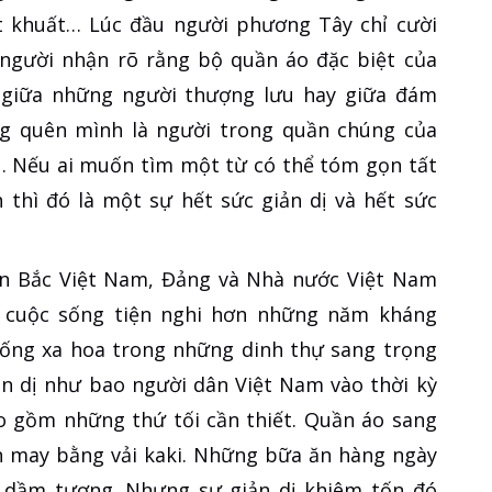
t khuất… Lúc đầu người phương Tây chỉ cười
 người nhận rõ rằng bộ quần áo đặc biệt của
 giữa những người thượng lưu hay giữa đám
g quên mình là người trong quần chúng của
… Nếu ai muốn tìm một từ có thể tóm gọn tất
 thì đó là một sự hết sức giản dị và hết sức
n Bắc Việt Nam, Đảng và Nhà nước Việt Nam
 cuộc sống tiện nghi hơn những năm kháng
sống xa hoa trong những dinh thự sang trọng
n dị như bao người dân Việt Nam vào thời kỳ
ao gồm những thứ tối cần thiết. Quần áo sang
án may bằng vải kaki. Những bữa ăn hàng ngày
i dầm tương. Nhưng sự giản dị khiêm tốn đó