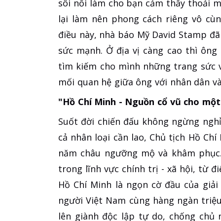
sôi nổi làm cho bạn cảm thấy thoải má
lại làm nên phong cách riêng vô cùn
điều này, nhà báo Mỹ David Stamp đã 
sức mạnh. Ở địa vị càng cao thì ông 
tìm kiếm cho mình những trang sức v
mối quan hệ giữa ông với nhân dân và 
"Hồ Chí Minh - Nguồn cổ vũ cho một 
Suốt đời chiến đấu không ngừng ngh
cả nhân loại cần lao, Chủ tịch Hồ Chí
năm châu ngưỡng mộ và khâm phục. 
trong lĩnh vực chính trị - xã hội, từ đ
Hồ Chí Minh là ngọn cờ đầu của giải
người Việt Nam cùng hàng ngàn triệu
lên giành độc lập tự do, chống chủ