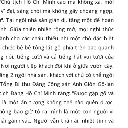
Chủ tịch Hồ Chí Minh cao mà không xa, mới
 vĩ đại, sáng chói mà không gây choáng ngợp,
". Tại ngôi nhà sàn giản dị, tầng một để hoàn
nh. Giữa thiên nhiên rộng mở, mọi nghi thức
ành cho các cháu thiếu nhi một chỗ đặc biệt
 chiếc bệ bê tông lát gỗ phía trên bao quanh
 nói, tiếng cười và cả tiếng hát vui tươi của
 Nơi người tiếp khách đôi khi ở giữa vườn cây,
tầng 2 ngôi nhà sàn, khách với chủ có thể ngồi
 Tổng Bí thư Đảng Cộng sản Anh Giôn Gô-lan
 tịch Đảng Hồ Chí Minh rằng: "Được gặp gỡ và
h là một ấn tượng không thể nào quên được.
hông bao giờ tỏ ra mình là một con người vĩ
ải gánh vác, Người vẫn thân ái, nhiệt tình và