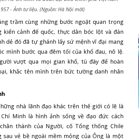
957 - Ảnh tư liệu. (Nguồn: Hà Nội mới)
ăng trầm cùng những bước ngoặt quan trọng
ng kiến cảnh đế quốc, thực dân bóc lột và đàn
h dẻ đó đã tự ghánh lấy sứ mệnh vĩ đại mang
c mình bước qua đêm tối của khổ đau, nô lệ.
người vượt qua mọi gian khổ, tù đày để hoàn
oại, khắc tên mình trên bức tường danh nhân
nh
hững nhà lãnh đạo khác trên thế giới có lẽ là
ồ Chí Minh là hình ảnh sống về đạo đức cách
 chân thành của Người, cố Tổng thống Chile
ng sau vẻ bề ngoài mềm mỏng của Ông là một