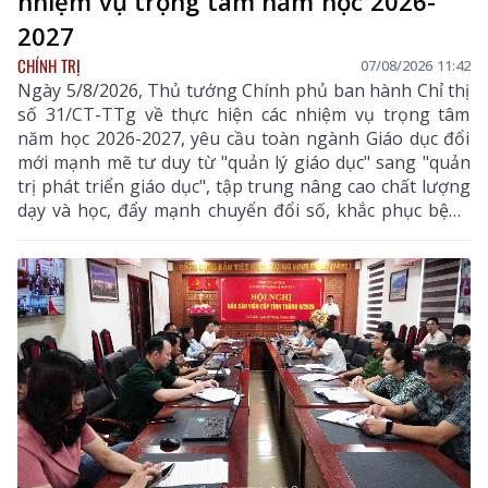
nhiệm vụ trọng tâm năm học 2026-
2027
CHÍNH TRỊ
07/08/2026 11:42
Ngày 5/8/2026, Thủ tướng Chính phủ ban hành Chỉ thị
số 31/CT-TTg về thực hiện các nhiệm vụ trọng tâm
năm học 2026-2027, yêu cầu toàn ngành Giáo dục đổi
mới mạnh mẽ tư duy từ "quản lý giáo dục" sang "quản
trị phát triển giáo dục", tập trung nâng cao chất lượng
dạy và học, đẩy mạnh chuyển đổi số, khắc phục bệnh
thành tích, bảo đảm đủ giáo viên, trường lớp, cơ sở
vật chất và xây dựng môi trường giáo dục an toàn,
hiện đại, đáp ứng yêu cầu phát triển nguồn nhân lực
chất lượng cao.