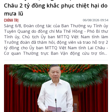
Châu 2 tỷ đồng khắc phục thiệt hại do
mưa lũ
CHÍNH TRỊ
06/08/2026 09:54
Sáng 6/8, Đoàn công tác của Ban Thường vụ Tỉnh ủy
Tuyên Quang do đồng chí Ma Thế Hồng - Phó Bí thư
Tỉnh ủy, Chủ tịch Ủy ban MTTQ Việt Nam tỉnh làm
Trưởng đoàn đã thăm hỏi, động viên và trao hỗ trợ 2
tỷ đồng cho Ủy ban MTTQ Việt Nam tỉnh Lai Châu -
Cơ quan Thường trực Ban Vận động cứu trợ tỉnh,
nhằm giúp nhân dân khắc phục hậu quả thiên tai, mưa
lũ, sạt lở đất, sớm ổn định cuộc sống.