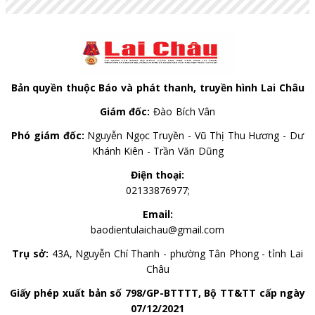
thực hiện Nghị quyết số 57-NQ/TW của Bộ Chính trị
dự và chỉ đạo phiên họp. Dự phiên họp còn có đồng
chí Lê Hoài Trung - Ủy viên Bộ Chính trị, Bí thư Đảng
ủy, Bộ trưởng Bộ Ngoại giao; đại diện lãnh đạo các
ban, bộ, ngành Trung ương.
Bản quyền thuộc Báo và phát thanh, truyền hình Lai Châu
Giám đốc:
Đào Bích Vân
Phó giám đốc:
Nguyễn Ngọc Truyền - Vũ Thị Thu Hương - Dư
Khánh Kiên - Trần Văn Dũng
Điện thoại:
02133876977;
Email:
baodientulaichau@gmail.com
Trụ sở:
43A, Nguyễn Chí Thanh - phường Tân Phong - tỉnh Lai
Châu
Giấy phép xuất bản số 798/GP-BTTTT, Bộ TT&TT cấp ngày
07/12/2021