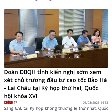
tín dụng; Dự thảo Nghị quyết của Quốc hội về công tác
phòng, chống tội phạm và vi phạm pháp luật, công tác
của Viện kiểm sát nhân dân, Tòa án nhân dân và công
tác thi hành án. Đồng chí Sùng A Hồ - Phó Bí thư Tỉnh
ủy, Trưởng Đoàn ĐBQH tỉnh Lai Châu chủ trì phiên
thảo luận tại tổ.
Đoàn ĐBQH tỉnh kiến nghị sớm xem
xét chủ trương đầu tư cao tốc Bảo Hà
- Lai Châu tại Kỳ họp thứ hai, Quốc
hội khóa XVI
CHÍNH TRỊ
06/08/2026 14:33
Sáng 6/8, tại Kỳ họp không thường lệ thứ nhất, Quốc