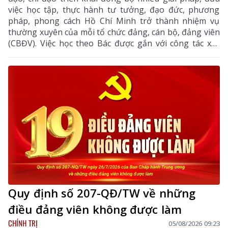
việc học tập, thực hành tư tưởng, đạo đức, phương
pháp, phong cách Hồ Chí Minh trở thành nhiệm vụ
thường xuyên của mỗi tổ chức đảng, cán bộ, đảng viên
(CBĐV). Việc học theo Bác được gắn với công tác xây
dựng Đảng, thực hiện nhiệm vụ chính trị và phục vụ
nhân dân, góp phần nâng cao năng lực lãnh đạo, sức
chiến đấu của tổ chức Đảng, thúc đẩy kinh tế - xã hội
địa phương phát triển.
Quy định số 207-QĐ/TW về những
điều đảng viên không được làm
CHÍNH TRỊ
05/08/2026 09:23