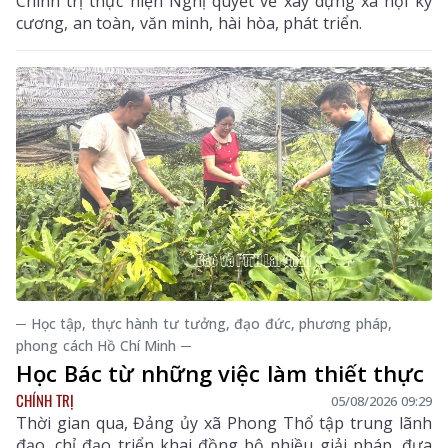
Chính trị thực hiện Nghị quyết về xây dựng xã hội kỷ
cương, an toàn, văn minh, hài hòa, phát triển.
─ Học tập, thực hành tư tưởng, đạo đức, phương pháp,
phong cách Hồ Chí Minh ─
Học Bác từ những việc làm thiết thực
CHÍNH TRỊ
05/08/2026 09:29
Thời gian qua, Đảng ủy xã Phong Thổ tập trung lãnh
đạo, chỉ đạo triển khai đồng bộ nhiều giải pháp, đưa