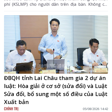
phí (KSLMP) cho người dân trên địa bàn. Không chỉ
góp phần phát hiện sớm bệnh tật, nâng cao chất
lượng chăm sóc sức khỏe (CSSK) ban đầu, chương
trình còn lan tỏa tinh thần trách nhiệm, y đức và sự
tận tâm của đội ngũ cán bộ y tế, hướng tới mục tiêu
mọi người dân đều được tiếp cận dịch vụ y tế công
bằng, chất lượng và nhân văn.
ĐBQH tỉnh Lai Châu tham gia 2 dự án
luật: Hòa giải ở cơ sở (sửa đổi) và Luật
Sửa đổi, bổ sung một số điều của Luật
Xuất bản
CHÍNH TRỊ
05/08/2026 14:42