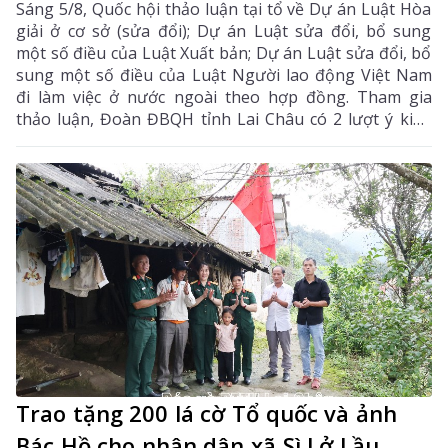
Sáng 5/8, Quốc hội thảo luận tại tổ về Dự án Luật Hòa
giải ở cơ sở (sửa đổi); Dự án Luật sửa đổi, bổ sung
một số điều của Luật Xuất bản; Dự án Luật sửa đổi, bổ
sung một số điều của Luật Người lao động Việt Nam
đi làm việc ở nước ngoài theo hợp đồng. Tham gia
thảo luận, Đoàn ĐBQH tỉnh Lai Châu có 2 lượt ý kiến
đối với Dự án Luật Hòa giải ở cơ sở (sửa đổi) và Dự án
Luật sửa đổi, bổ sung một số điều của Luật Xuất bản.
Trao tặng 200 lá cờ Tổ quốc và ảnh
Bác Hồ cho nhân dân xã Sì Lở Lầu