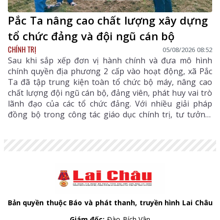
Pắc Ta nâng cao chất lượng xây dựng
tổ chức đảng và đội ngũ cán bộ
CHÍNH TRỊ
05/08/2026 08:52
Sau khi sắp xếp đơn vị hành chính và đưa mô hình
chính quyền địa phương 2 cấp vào hoạt động, xã Pắc
Ta đã tập trung kiện toàn tổ chức bộ máy, nâng cao
chất lượng đội ngũ cán bộ, đảng viên, phát huy vai trò
lãnh đạo của các tổ chức đảng. Với nhiều giải pháp
đồng bộ trong công tác giáo dục chính trị, tư tưởng,
phát triển đảng viên, đào tạo, bố trí cán bộ và tăng
cường chuyển đổi số trong công tác đảng, Đảng bộ xã
từng bước xây dựng hệ thống chính trị trong sạch,
vững mạnh, đáp ứng yêu cầu nhiệm vụ trong giai
đoạn mới.
Bản quyền thuộc Báo và phát thanh, truyền hình Lai Châu
Giám đốc:
Đào Bích Vân