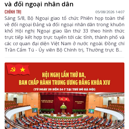
và đối ngoại nhân dân
CHÍNH TRỊ
05/08/2026 14:07
Sáng 5/8, Bộ Ngoại giao tổ chức Phiên họp toàn thể
về đối ngoại Đảng và đối ngoại nhân dân trong khuôn
khổ Hội nghị Ngoại giao lần thứ 33 theo hình thức
trực tiếp kết hợp trực tuyến tới các tỉnh, thành phố và
các cơ quan đại diện Việt Nam ở nước ngoài. Đồng chí
Trần Cẩm Tú - Ủy viên Bộ Chính trị, Thường trực Ban
Bí thư dự và chỉ đạo Phiên họp. Dự còn có đồng chí Lê
Hoài Trung - Ủy viên Bộ Chính trị, Bí thư Đảng ủy, Bộ
trưởng Bộ Ngoại giao; lãnh đạo các ban, bộ, ngành
Trung ương.