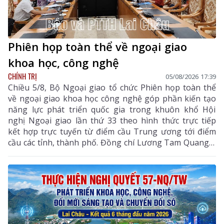
Phiên họp toàn thể về ngoại giao
khoa học, công nghệ
CHÍNH TRỊ
05/08/2026 17:39
Chiều 5/8, Bộ Ngoại giao tổ chức Phiên họp toàn thể
về ngoại giao khoa học công nghệ góp phần kiến tạo
năng lực phát triển quốc gia trong khuôn khổ Hội
nghị Ngoại giao lần thứ 33 theo hình thức trực tiếp
kết hợp trực tuyến từ điểm cầu Trung ương tới điểm
cầu các tỉnh, thành phố. Đồng chí Lương Tam Quang –
Uỷ viên Bộ Chính trị, Bộ trưởng Bộ Công an, Phó
Trưởng ban Thường trực Ban Chỉ đạo Trung ương
thực hiện Nghị quyết số 57-NQ/TW của Bộ Chính trị
dự và chỉ đạo phiên họp. Dự phiên họp còn có đồng
chí Lê Hoài Trung - Ủy viên Bộ Chính trị, Bí thư Đảng
ủy, Bộ trưởng Bộ Ngoại giao; đại diện lãnh đạo các
ban, bộ, ngành Trung ương.