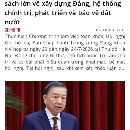
sách lớn về xây dựng Đảng, hệ thống
chính trị, phát triển và bảo vệ đất
nước
CHÍNH TRỊ
05/08/2026 11:16
Thực hiện Chương trình làm việc toàn khóa, Hội nghị
lần thứ ba, Ban Chấp hành Trung ương Đảng khóa
XIV họp từ ngày 20 đến ngày 24-7-2026 tại Thủ đô Hà
Nội. Đồng chí Tổng Bí thư, Chủ tịch nước Tô Lâm chủ
trì và có bài phát biểu quan trọng khai mạc, bế mạc
hội nghị. Tại hội nghị, sau khi xem xét, thảo luận các
tờ trình, báo cáo của Bộ Chính trị, Ban Chấp hành
Trung ương đã thống nhất cao nhiều chủ trương,
chính sách lớn về xây dựng Đảng, hệ thống chính trị,
phát triển và bảo vệ đất nước.