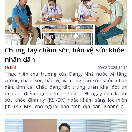
Chung tay chăm sóc, bảo vệ sức khỏe
nhân dân
XÃ HỘI
05/08/2026 15:12
Thực hiện chủ trương của Đảng, Nhà nước về tăng
cường chăm sóc, bảo vệ và nâng cao sức khỏe nhân
dân, tỉnh Lai Châu đang tập trung triển khai đợt thi
đua cao điểm thực hiện Chiến dịch 90 ngày đêm khám
sức khỏe định kỳ (KSKĐK) hoặc khám sàng lọc miễn
phí (KSLMP) cho người dân trên địa bàn. Không chỉ
góp phần phát hiện sớm bệnh tật, nâng cao chất
lượng chăm sóc sức khỏe (CSSK) ban đầu, chương
trình còn lan tỏa tinh thần trách nhiệm, y đức và sự