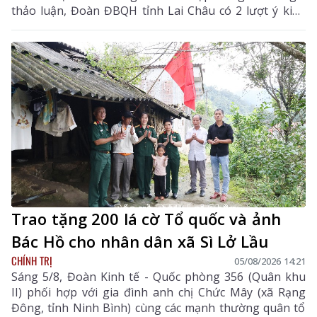
thảo luận, Đoàn ĐBQH tỉnh Lai Châu có 2 lượt ý kiến
đối với Dự án Luật Hòa giải ở cơ sở (sửa đổi) và Dự án
Luật sửa đổi, bổ sung một số điều của Luật Xuất bản.
Trao tặng 200 lá cờ Tổ quốc và ảnh
Bác Hồ cho nhân dân xã Sì Lở Lầu
CHÍNH TRỊ
05/08/2026 14:21
Sáng 5/8, Đoàn Kinh tế - Quốc phòng 356 (Quân khu
II) phối hợp với gia đình anh chị Chức Mây (xã Rạng
Đông, tỉnh Ninh Bình) cùng các mạnh thường quân tổ