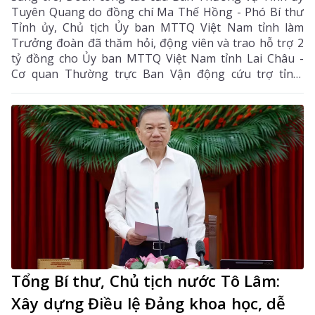
Tuyên Quang do đồng chí Ma Thế Hồng - Phó Bí thư
Tỉnh ủy, Chủ tịch Ủy ban MTTQ Việt Nam tỉnh làm
Trưởng đoàn đã thăm hỏi, động viên và trao hỗ trợ 2
tỷ đồng cho Ủy ban MTTQ Việt Nam tỉnh Lai Châu -
Cơ quan Thường trực Ban Vận động cứu trợ tỉnh,
nhằm giúp nhân dân khắc phục hậu quả thiên tai, mưa
lũ, sạt lở đất, sớm ổn định cuộc sống.
Tổng Bí thư, Chủ tịch nước Tô Lâm:
Xây dựng Điều lệ Đảng khoa học, dễ