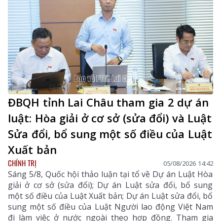
tận tâm của đội ngũ cán bộ y tế, hướng tới mục tiêu
mọi người dân đều được tiếp cận dịch vụ y tế công
bằng, chất lượng và nhân văn.
ĐBQH tỉnh Lai Châu tham gia 2 dự án
luật: Hòa giải ở cơ sở (sửa đổi) và Luật
Sửa đổi, bổ sung một số điều của Luật
Xuất bản
CHÍNH TRỊ
05/08/2026 14:42
Sáng 5/8, Quốc hội thảo luận tại tổ về Dự án Luật Hòa
giải ở cơ sở (sửa đổi); Dự án Luật sửa đổi, bổ sung
một số điều của Luật Xuất bản; Dự án Luật sửa đổi, bổ
sung một số điều của Luật Người lao động Việt Nam
đi làm việc ở nước ngoài theo hợp đồng. Tham gia