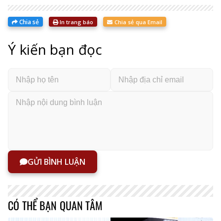
Chia sẻ
In trang báo
Chia sẻ qua Email
Ý kiến bạn đọc
GỬI BÌNH LUẬN
CÓ THỂ BẠN QUAN TÂM