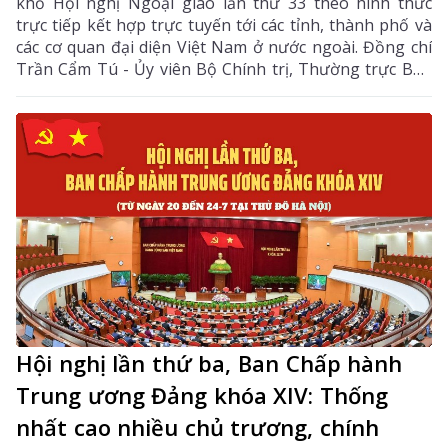
khổ Hội nghị Ngoại giao lần thứ 33 theo hình thức
trực tiếp kết hợp trực tuyến tới các tỉnh, thành phố và
các cơ quan đại diện Việt Nam ở nước ngoài. Đồng chí
Trần Cẩm Tú - Ủy viên Bộ Chính trị, Thường trực Ban
Bí thư dự và chỉ đạo Phiên họp. Dự còn có đồng chí Lê
Hoài Trung - Ủy viên Bộ Chính trị, Bí thư Đảng ủy, Bộ
trưởng Bộ Ngoại giao; lãnh đạo các ban, bộ, ngành
Trung ương.
Hội nghị lần thứ ba, Ban Chấp hành
Trung ương Đảng khóa XIV: Thống
nhất cao nhiều chủ trương, chính