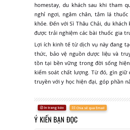
homestay, du khách sau khi tham qu
nghỉ ngơi, ngâm chân, tắm lá thuốc
khỏe. Đến với Sì Thâu Chải, du khách
được trải nghiệm các bài thuốc gia t
Lợi ích kinh tế từ dịch vụ này đang t
thức, bảo vệ nguồn dược liệu và tru
tồn tại bền vững trong đời sống hiện 
kiểm soát chất lượng. Từ đó, gìn giữ 
truyền với y học hiện đại, góp phần 
In trang báo
Chia sẻ qua Email
Ý KIẾN BẠN ĐỌC