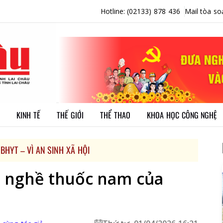
Hotline: (02133) 878 436
Mail tòa so
KINH TẾ
THẾ GIỚI
THỂ THAO
KHOA HỌC CÔNG NGHỆ
 BHYT – VÌ AN SINH XÃ HỘI
n nghề thuốc nam của