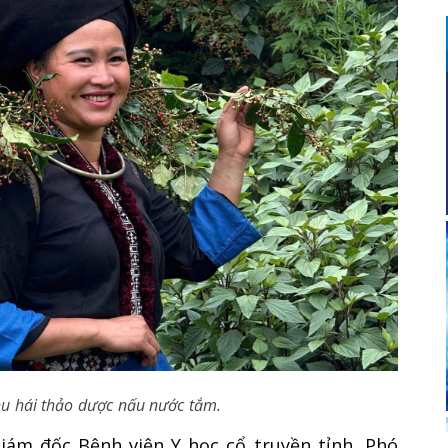
hu hái thảo dược nấu nước tắm.
ám đốc Bệnh viện Y học cổ truyền tỉnh, Phó