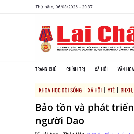
Thứ năm, 06/08/2026 - 20:37
TRANG CHỦ
CHÍNH TRỊ
XÃ HỘI
VĂN HOÁ
KHOA HỌC ĐỜI SỐNG
XÃ HỘI
YTẾ
BHXH,
Bảo tồn và phát triể
người Dao