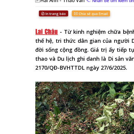
Hải Anh - Thảo Vân
Nhấn để tìm kiếm ti
In trang báo
Chia sẻ qua Email
-
Từ kinh nghiệm chữa bệnh
thế hệ, tri thức dân gian của người
đời sống cộng đồng. Giá trị ấy tiếp 
thao và Du lịch ghi danh là Di sản vă
2170/QĐ-BVHTTDL ngày 27/6/2025.