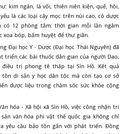
ư: kim ngân, lá vối, thiên niên kiện, quế, hồi,
ếu là các loại cây mọc trên núi cao, có dược
iện có 12 phòng tắm; thời gian mỗi lần ngâm
c xoa bóp, bấm huyệt để thư giãn.
ờng Đại học Y - Dược (Đại học Thái Nguyên) đã
t triển các bài thuốc dân gian của người Dao,
n điều trị phong tê thấp tại Sìn Hồ. Kết quả
tồn di sản y học dân tộc mà còn tạo cơ sở
riển dược liệu trong chăm sóc sức khỏe cộng
n hóa - Xã hội xã Sìn Hồ, việc công nhận tri
 sản văn hóa phi vật thể quốc gia không chỉ
a yêu cầu bảo tồn gắn với phát triển. Đồng