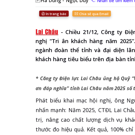
Hà Dũng - Ngọc Duy
Nhấn để tìm kiếm ti
In trang báo
Chia sẻ qua Email
-
Chiều 21/12, Công ty Điệ
nghị “Tri ân khách hàng năm 2025”.
ngành đoàn thể tỉnh và đại diện lã
khách hàng tiêu biểu trên địa bàn tỉn
* Công ty Điện lực Lai Châu ủng hộ Quỹ 
ơn đáp nghĩa” tỉnh Lai Châu năm 2025 số 
Phát biểu khai mạc hội nghị, ông N
nhấn mạnh: Năm 2025, CTĐL Lai Châ
trị, nâng cao chất lượng dịch vụ kh
thước đo hiệu quả. Kết quả, 100% chỉ