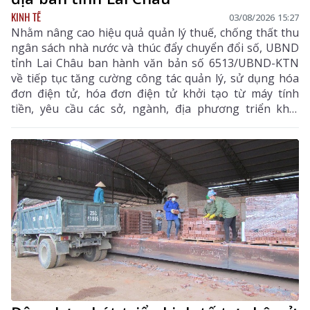
KINH TẾ
03/08/2026 15:27
Nhằm nâng cao hiệu quả quản lý thuế, chống thất thu
ngân sách nhà nước và thúc đẩy chuyển đổi số, UBND
tỉnh Lai Châu ban hành văn bản số 6513/UBND-KTN
về tiếp tục tăng cường công tác quản lý, sử dụng hóa
đơn điện tử, hóa đơn điện tử khởi tạo từ máy tính
tiền, yêu cầu các sở, ngành, địa phương triển khai
đồng bộ các giải pháp nhằm nâng cao hiệu quả quản
lý thuế, chống thất thu ngân sách và thúc đẩy chuyển
đổi số trên địa bàn tỉnh.