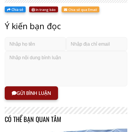
Chia sẻ
In trang báo
Chia sẻ qua Email
Ý kiến bạn đọc
GỬI BÌNH LUẬN
CÓ THỂ BẠN QUAN TÂM