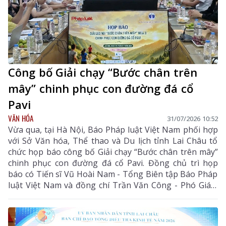
Công bố Giải chạy “Bước chân trên
mây” chinh phục con đường đá cổ
Pavi
VĂN HÓA
31/07/2026 10:52
Vừa qua, tại Hà Nội, Báo Pháp luật Việt Nam phối hợp
với Sở Văn hóa, Thể thao và Du lịch tỉnh Lai Châu tổ
chức họp báo công bố Giải chạy “Bước chân trên mây”
chinh phục con đường đá cổ Pavi. Đồng chủ trì họp
báo có Tiến sĩ Vũ Hoài Nam - Tổng Biên tập Báo Pháp
luật Việt Nam và đồng chí Trần Văn Công - Phó Giám
đốc Sở Văn hóa, Thể thao và Du lịch tỉnh Lai Châu.