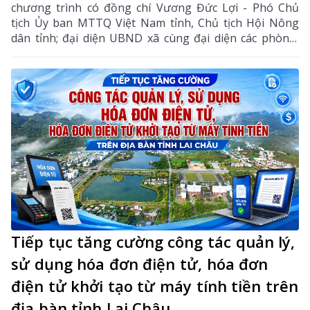
chương trình có đồng chí Vương Đức Lợi - Phó Chủ
tịch Ủy ban MTTQ Việt Nam tỉnh, Chủ tịch Hội Nông
dân tỉnh; đại diện UBND xã cùng đại diện các phòng,
ban chuyên môn, Hội Nông dân xã và các hội viên
tham gia dự án.
Tiếp tục tăng cường công tác quản lý,
sử dụng hóa đơn điện tử, hóa đơn
điện tử khởi tạo từ máy tính tiền trên
địa bàn tỉnh Lai Châu