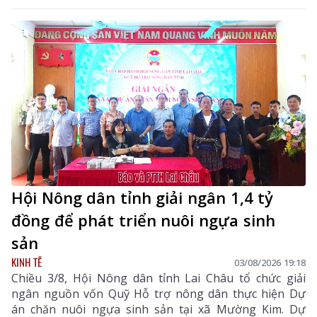
trường tiêu thụ cho các sản phẩm đặc hữu, sản phẩm
OCOP và các mặt hàng có tiềm năng xuất khẩu của địa
phương.
Hội Nông dân tỉnh giải ngân 1,4 tỷ
đồng để phát triển nuôi ngựa sinh
sản
KINH TẾ
03/08/2026 19:18
Chiều 3/8, Hội Nông dân tỉnh Lai Châu tổ chức giải
ngân nguồn vốn Quỹ Hỗ trợ nông dân thực hiện Dự
án chăn nuôi ngựa sinh sản tại xã Mường Kim. Dự