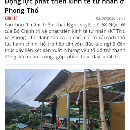
Động lực phát triển kinh tế tư nhân ở
Phong Thổ
KINH TẾ
03/08/2026 09:57
Sau hơn 1 năm triển khai Nghị quyết số 68-NQ/TW
của Bộ Chính trị về phát triển kinh tế tư nhân (KTTN),
xã Phong Thổ đang tạo ra cơ chế mới từ cải cách thủ
tục hành chính, hỗ trợ tiếp cận vốn, đào tạo nghề đến
thúc đẩy liên kết sản xuất. Những yếu tố đó trở thành
động lực quan trọng, góp phần thúc đẩy phát triển
kinh tế - xã hội của vùng đất biên cương, từng bước
khẳng định rõ nét vai trò của KTTN.