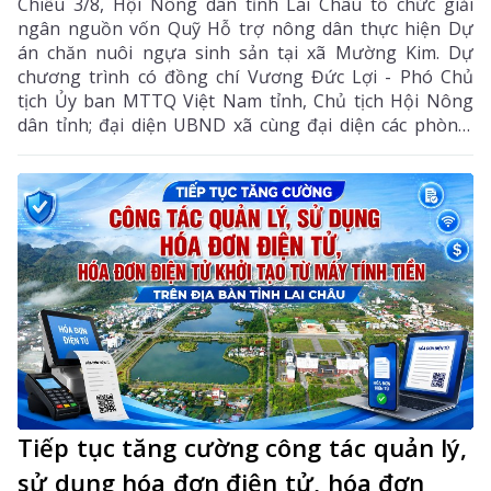
Chiều 3/8, Hội Nông dân tỉnh Lai Châu tổ chức giải
ngân nguồn vốn Quỹ Hỗ trợ nông dân thực hiện Dự
án chăn nuôi ngựa sinh sản tại xã Mường Kim. Dự
chương trình có đồng chí Vương Đức Lợi - Phó Chủ
tịch Ủy ban MTTQ Việt Nam tỉnh, Chủ tịch Hội Nông
dân tỉnh; đại diện UBND xã cùng đại diện các phòng,
ban chuyên môn, Hội Nông dân xã và các hội viên
tham gia dự án.
Tiếp tục tăng cường công tác quản lý,
sử dụng hóa đơn điện tử, hóa đơn