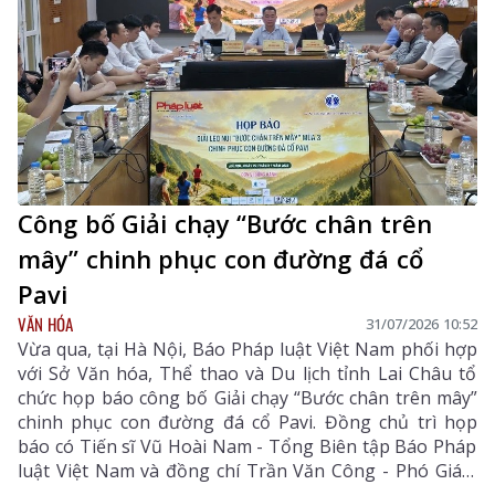
Công bố Giải chạy “Bước chân trên
mây” chinh phục con đường đá cổ
Pavi
VĂN HÓA
31/07/2026 10:52
Vừa qua, tại Hà Nội, Báo Pháp luật Việt Nam phối hợp
với Sở Văn hóa, Thể thao và Du lịch tỉnh Lai Châu tổ
chức họp báo công bố Giải chạy “Bước chân trên mây”
chinh phục con đường đá cổ Pavi. Đồng chủ trì họp
báo có Tiến sĩ Vũ Hoài Nam - Tổng Biên tập Báo Pháp
luật Việt Nam và đồng chí Trần Văn Công - Phó Giám
đốc Sở Văn hóa, Thể thao và Du lịch tỉnh Lai Châu.