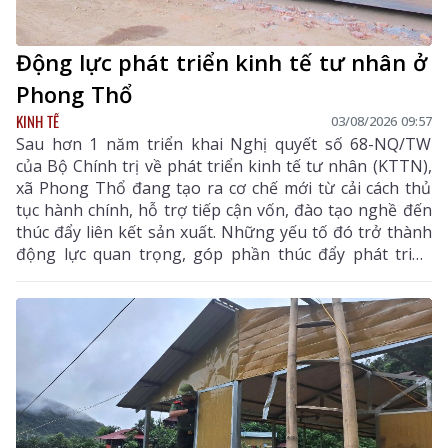
Động lực phát triển kinh tế tư nhân ở
Phong Thổ
KINH TẾ
03/08/2026 09:57
Sau hơn 1 năm triển khai Nghị quyết số 68-NQ/TW
của Bộ Chính trị về phát triển kinh tế tư nhân (KTTN),
xã Phong Thổ đang tạo ra cơ chế mới từ cải cách thủ
tục hành chính, hỗ trợ tiếp cận vốn, đào tạo nghề đến
thúc đẩy liên kết sản xuất. Những yếu tố đó trở thành
động lực quan trọng, góp phần thúc đẩy phát triển
kinh tế - xã hội của vùng đất biên cương, từng bước
khẳng định rõ nét vai trò của KTTN.