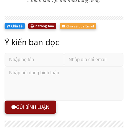
...thăm khu vực thu mua dong riềng.
Chia sẻ
In trang báo
Chia sẻ qua Email
Ý kiến bạn đọc
GỬI BÌNH LUẬN