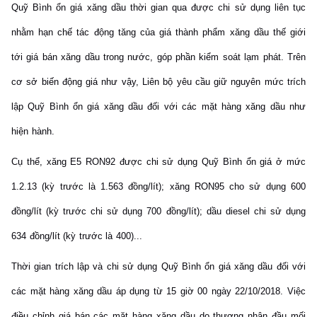
Quỹ Bình ổn giá xăng dầu thời gian qua được chi sử dụng liên tục
nhằm hạn chế tác động tăng của giá thành phẩm xăng dầu thế giới
tới giá bán xăng dầu trong nước, góp phần kiểm soát lạm phát. Trên
cơ sở biến động giá như vậy, Liên bộ yêu cầu giữ nguyên mức trích
lập Quỹ Bình ổn giá xăng dầu đối với các mặt hàng xăng dầu như
hiện hành.
Cụ thể, xăng E5 RON92 được chi sử dụng Quỹ Bình ổn giá ở mức
1.2.13 (kỳ trước là 1.563 đồng/lít); xăng RON95 cho sử dụng 600
đồng/lít (kỳ trước chi sử dụng 700 đồng/lít); dầu diesel chi sử dụng
634 đồng/lít (kỳ trước là 400)...
Thời gian trích lập và chi sử dụng Quỹ Bình ổn giá xăng dầu đối với
các mặt hàng xăng dầu áp dụng từ 15 giờ 00 ngày 22/10/2018. Việc
điều chỉnh giá bán các mặt hàng xăng dầu do thương nhân đầu mối