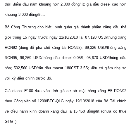
thời điểm đầu năm khoảng hơn 2.000 đồng/lít; giá dầu diesel cao hơn
khoảng 3.000 đồng/lít...
Bộ Công Thương cho biết, bình quân giá thành phẩm xăng dầu thế
giới trong 15 ngày trước ngày 22/10/2018 là: 87,120 USD/thùng xăng
RON92 (dùng để pha chế xăng E5 RON92); 89,326 USD/thùng xăng
RON95; 96,269 USD/thùng dầu diesel 0.05S; 95,670 USD/thùng dầu
hỏa; 502,560 USD/tấn dầu mazut 180CST 3.5S; đều có giảm nhẹ so
với kỳ điều chỉnh trước đó.
Giá etanol E100 đưa vào tính giá cơ sở mặt hàng xăng E5 RON92
theo Công văn số 1209/BTC-QLG ngày 19/10/2018 của Bộ Tài chính
về điều hành kinh doanh xăng dầu là 15.458 đồng/lít (chưa có thuế
GTGT).