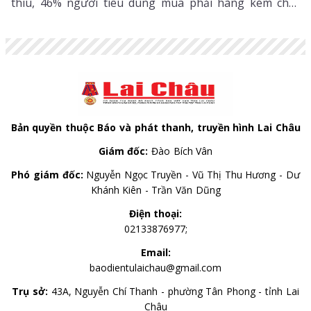
thiu, 46% người tiêu dùng mua phải hàng kém chất
lượng so với quảng cáo...
Bản quyền thuộc Báo và phát thanh, truyền hình Lai Châu
Giám đốc:
Đào Bích Vân
Phó giám đốc:
Nguyễn Ngọc Truyền - Vũ Thị Thu Hương - Dư
Khánh Kiên - Trần Văn Dũng
Điện thoại:
02133876977;
Email:
baodientulaichau@gmail.com
Trụ sở:
43A, Nguyễn Chí Thanh - phường Tân Phong - tỉnh Lai
Châu