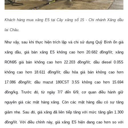
Khách hàng mua xăng E5 tại Cây xăng số 15 - Chi nhánh Xăng dầu
lai Châu.
Như vậy, sau khi thực hiện trích lập và chi sử dụng Quỹ Bình ổn giá
xăng dầu, giá bán xăng E5 không cao hơn 20.682 đồng/lít; xăng
RON95 giá bán không cao hơn 22.203 đồng/lít; dầu diesel 0.05S
không cao hơn 18.611 đồng/lít; dầu hỏa giá bán không cao hơn
17.086 đồng/lít; dầu mazut 180CST 3.5S không cao hơn 15.694
đồng/kg. Trước đó, từ ngày 7/7 đến 6/9, cơ quan điều hành giữ
nguyên giá các mặt hàng xăng. Còn các mặt hàng dầu có sự tăng
giảm nhẹ. Sau đó, giá xăng đã liên tiếp tăng với mức tăng gần 1.300
đồng/lít. Với điều chỉnh này, giá xăng E5 hiện đang cao hơn so với