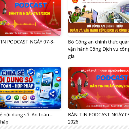
IN PODCAST NGÀY 07-8-
Bộ Công an chính thức quản
vận hành Cổng Dịch vụ côn
gia
ẻ nội dung số: An toàn –
BẢN TIN PODCAST NGÀY 05
pháp
2026