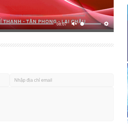
08:07
Unmute
Thiết
lập