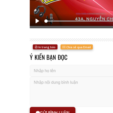
Bắt
đầu
In trang báo
Chia sẻ qua Email
Ý KIẾN BẠN ĐỌC
GỬI BÌNH LUẬN