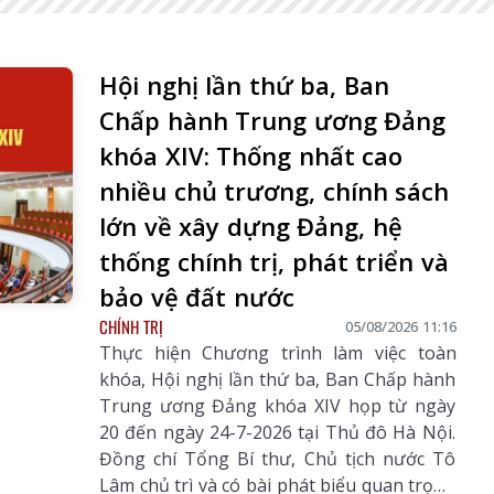
Hội nghị lần thứ ba, Ban
Chấp hành Trung ương Đảng
khóa XIV: Thống nhất cao
nhiều chủ trương, chính sách
lớn về xây dựng Đảng, hệ
thống chính trị, phát triển và
bảo vệ đất nước
CHÍNH TRỊ
05/08/2026 11:16
hâu Số 3241
Báo Lai Châu Số 567 ngày
Báo Lai Châu 
Thực hiện Chương trình làm việc toàn
9/07/2026
08/08/2026
ngày 07/08
khóa, Hội nghị lần thứ ba, Ban Chấp hành
Trung ương Đảng khóa XIV họp từ ngày
20 đến ngày 24-7-2026 tại Thủ đô Hà Nội.
Đồng chí Tổng Bí thư, Chủ tịch nước Tô
Lâm chủ trì và có bài phát biểu quan trọng