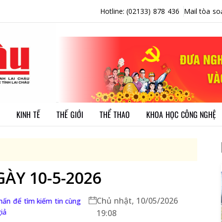
Hotline: (02133) 878 436
Mail tòa so
KINH TẾ
THẾ GIỚI
THỂ THAO
KHOA HỌC CÔNG NGHỆ
ÀY 10-5-2026
Chủ nhật, 10/05/2026
hấn để tìm kiếm tin cùng
giả
19:08