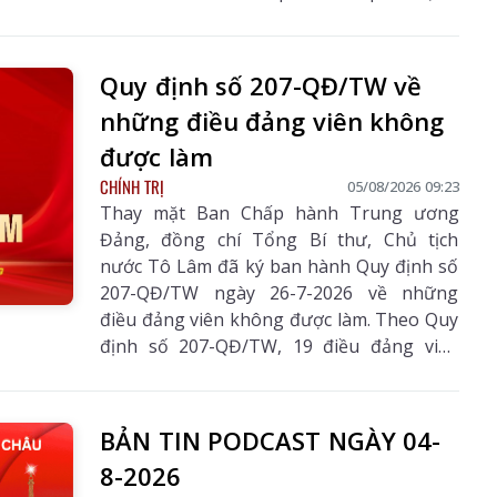
khai mạc, bế mạc hội nghị. Tại hội nghị,
sau khi xem xét, thảo luận các tờ trình,
báo cáo của Bộ Chính trị, Ban Chấp hành
Quy định số 207-QĐ/TW về
Trung ương đã thống nhất cao nhiều chủ
những điều đảng viên không
trương, chính sách lớn về xây dựng Đảng,
hệ thống chính trị, phát triển và bảo vệ
được làm
đất nước.
CHÍNH TRỊ
05/08/2026 09:23
Thay mặt Ban Chấp hành Trung ương
Đảng, đồng chí Tổng Bí thư, Chủ tịch
nước Tô Lâm đã ký ban hành Quy định số
207-QĐ/TW ngày 26-7-2026 về những
điều đảng viên không được làm. Theo Quy
định số 207-QĐ/TW, 19 điều đảng viên
không được làm gồm:
BẢN TIN PODCAST NGÀY 04-
8-2026