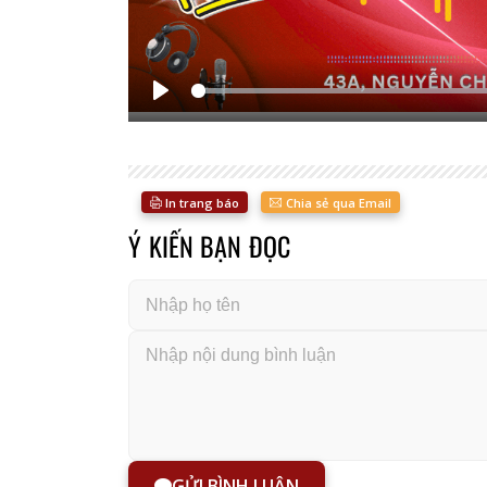
Bắt
đầu
In trang báo
Chia sẻ qua Email
Ý KIẾN BẠN ĐỌC
GỬI BÌNH LUẬN