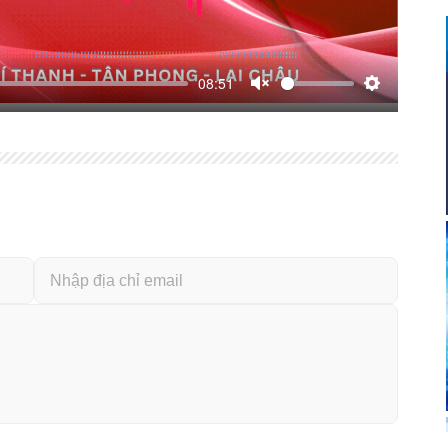
08:51
Unmute
Thiết
lập