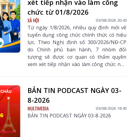
xét tiếp nhận vào làm công
chức từ 01/8/2026
XÃ HỘI
03/08/2026 20:43
Từ ngày 1/8/2026, nhiều quy định mới về
tuyển dụng công chức chính thức có hiệu
lực. Theo Nghị định số 300/2026/NĐ-CP
do Chính phủ ban hành, 7 nhóm đối
tượng sẽ được cơ quan có thẩm quyền
xem xét tiếp nhận vào làm công chức nếu
đáp ứng đầy đủ tiêu chuẩn, điều kiện theo
vị trí việc làm. Đây là một trong những
điểm mới đáng chú ý nhằm bổ sung, thu
BẢN TIN PODCAST NGÀY 03-
hút nguồn nhân lực chất lượng cao vào
8-2026
khu vực công.
MULTIMEDIA
03/08/2026 18:45
BẢN TIN PODCAST NGÀY 03-8-2026