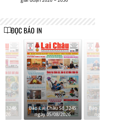
ĐỌC BÁO IN
u Số 3245
Báo Lai Châu Số 3244
Báo Lai Châu Số 5
8/2026
ngày 03/08/2026
01/08/2026