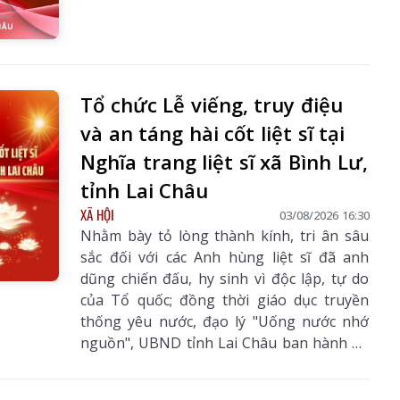
Tổ chức Lễ viếng, truy điệu
và an táng hài cốt liệt sĩ tại
Nghĩa trang liệt sĩ xã Bình Lư,
tỉnh Lai Châu
XÃ HỘI
03/08/2026 16:30
Nhằm bày tỏ lòng thành kính, tri ân sâu
sắc đối với các Anh hùng liệt sĩ đã anh
dũng chiến đấu, hy sinh vì độc lập, tự do
của Tổ quốc; đồng thời giáo dục truyền
thống yêu nước, đạo lý "Uống nước nhớ
nguồn", UBND tỉnh Lai Châu ban hành Kế
hoạch tổ chức Lễ viếng, truy điệu và an
táng hài cốt liệt sĩ tại Nghĩa trang liệt sĩ xã