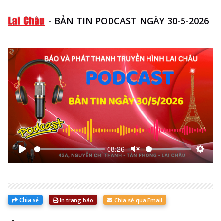
-
BẢN TIN PODCAST NGÀY 30-5-2026
08:26
Bắt
Unmute
Thiết
đầu
lập
Chia sẻ
In trang báo
Chia sẻ qua Email