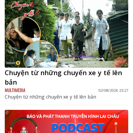
sản xuất chăn nuôi. Hướng dẫn tập trung vào các nội
dung chính gồm: đặc điểm dịch tễ của bệnh, dấu hiệu
nhận biết, các biện pháp phòng bệnh, tiêm phòng vắc
xin, giám sát, xử lý ổ dịch và trách nhiệm của chính
quyền, người chăn nuôi, người tiêu dùng trong công
tác phòng, chống dịch.
Chuyện từ những chuyến xe y tế lên
bản
MULTIMEDIA
02/08/2026 23:27
Chuyện từ những chuyến xe y tế lên bản