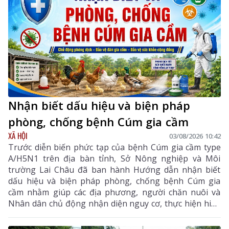
Nhận biết dấu hiệu và biện pháp
phòng, chống bệnh Cúm gia cầm
XÃ HỘI
03/08/2026 10:42
Trước diễn biến phức tạp của bệnh Cúm gia cầm type
A/H5N1 trên địa bàn tỉnh, Sở Nông nghiệp và Môi
trường Lai Châu đã ban hành Hướng dẫn nhận biết
dấu hiệu và biện pháp phòng, chống bệnh Cúm gia
cầm nhằm giúp các địa phương, người chăn nuôi và
Nhân dân chủ động nhận diện nguy cơ, thực hiện hiệu
quả các biện pháp phòng, chống dịch, hạn chế lây lan,
bảo vệ đàn gia cầm, sức khỏe cộng đồng và ổn định