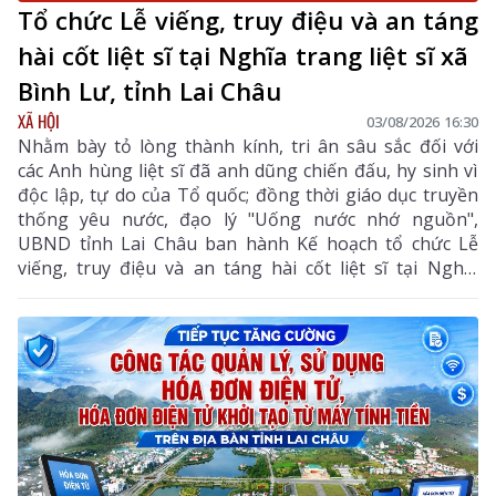
Tổ chức Lễ viếng, truy điệu và an táng
hài cốt liệt sĩ tại Nghĩa trang liệt sĩ xã
Bình Lư, tỉnh Lai Châu
XÃ HỘI
03/08/2026 16:30
Nhằm bày tỏ lòng thành kính, tri ân sâu sắc đối với
các Anh hùng liệt sĩ đã anh dũng chiến đấu, hy sinh vì
độc lập, tự do của Tổ quốc; đồng thời giáo dục truyền
thống yêu nước, đạo lý "Uống nước nhớ nguồn",
UBND tỉnh Lai Châu ban hành Kế hoạch tổ chức Lễ
viếng, truy điệu và an táng hài cốt liệt sĩ tại Nghĩa
trang liệt sĩ xã Bình Lư. Bộ Chỉ huy Quân sự tỉnh là
đơn vị chủ trì, phối hợp với các sở, ngành, địa phương
triển khai các nội dung, bảo đảm buổi lễ được tổ chức
trang nghiêm, trọng thể, đúng nghi thức.