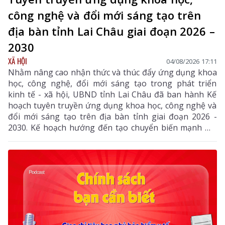
công nghệ và đổi mới sáng tạo trên
địa bàn tỉnh Lai Châu giai đoạn 2026 –
2030
XÃ HỘI
04/08/2026 17:11
Nhằm nâng cao nhận thức và thúc đẩy ứng dụng khoa
học, công nghệ, đổi mới sáng tạo trong phát triển
kinh tế - xã hội, UBND tỉnh Lai Châu đã ban hành Kế
hoạch tuyên truyền ứng dụng khoa học, công nghệ và
đổi mới sáng tạo trên địa bàn tỉnh giai đoạn 2026 -
2030. Kế hoạch hướng đến tạo chuyển biến mạnh mẽ
từ nhận thức đến hành động, phát huy vai trò của
khoa học, công nghệ, đổi mới sáng tạo và chuyển đổi
số, góp phần thực hiện hiệu quả các mục tiêu phát
triển của tỉnh trong giai đoạn mới.