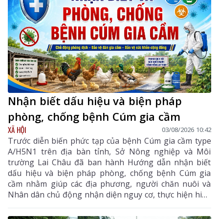
Nhận biết dấu hiệu và biện pháp
phòng, chống bệnh Cúm gia cầm
XÃ HỘI
03/08/2026 10:42
Trước diễn biến phức tạp của bệnh Cúm gia cầm type
A/H5N1 trên địa bàn tỉnh, Sở Nông nghiệp và Môi
trường Lai Châu đã ban hành Hướng dẫn nhận biết
dấu hiệu và biện pháp phòng, chống bệnh Cúm gia
cầm nhằm giúp các địa phương, người chăn nuôi và
Nhân dân chủ động nhận diện nguy cơ, thực hiện hiệu
quả các biện pháp phòng, chống dịch, hạn chế lây lan,
bảo vệ đàn gia cầm, sức khỏe cộng đồng và ổn định