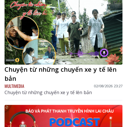
sản xuất chăn nuôi. Hướng dẫn tập trung vào các nội
dung chính gồm: đặc điểm dịch tễ của bệnh, dấu hiệu
nhận biết, các biện pháp phòng bệnh, tiêm phòng vắc
xin, giám sát, xử lý ổ dịch và trách nhiệm của chính
quyền, người chăn nuôi, người tiêu dùng trong công
tác phòng, chống dịch.
Chuyện từ những chuyến xe y tế lên
bản
MULTIMEDIA
02/08/2026 23:27
Chuyện từ những chuyến xe y tế lên bản