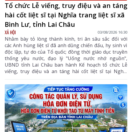
Tổ chức Lễ viếng, truy điệu và an táng
hài cốt liệt sĩ tại Nghĩa trang liệt sĩ xã
Bình Lư, tỉnh Lai Châu
XÃ HỘI
03/08/2026 16:30
Nhằm bày tỏ lòng thành kính, tri ân sâu sắc đối với
các Anh hùng liệt sĩ đã anh dũng chiến đấu, hy sinh vì
độc lập, tự do của Tổ quốc; đồng thời giáo dục truyền
thống yêu nước, đạo lý "Uống nước nhớ nguồn",
UBND tỉnh Lai Châu ban hành Kế hoạch tổ chức Lễ
viếng, truy điệu và an táng hài cốt liệt sĩ tại Nghĩa
trang liệt sĩ xã Bình Lư. Bộ Chỉ huy Quân sự tỉnh là
đơn vị chủ trì, phối hợp với các sở, ngành, địa phương
triển khai các nội dung, bảo đảm buổi lễ được tổ chức
trang nghiêm, trọng thể, đúng nghi thức.