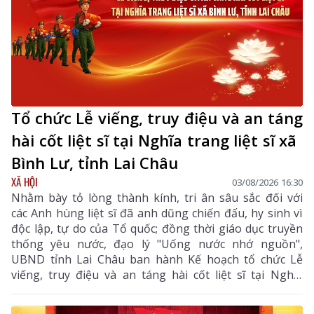
Tổ chức Lễ viếng, truy điệu và an táng
hài cốt liệt sĩ tại Nghĩa trang liệt sĩ xã
Bình Lư, tỉnh Lai Châu
XÃ HỘI
03/08/2026 16:30
Nhằm bày tỏ lòng thành kính, tri ân sâu sắc đối với
các Anh hùng liệt sĩ đã anh dũng chiến đấu, hy sinh vì
độc lập, tự do của Tổ quốc; đồng thời giáo dục truyền
thống yêu nước, đạo lý "Uống nước nhớ nguồn",
UBND tỉnh Lai Châu ban hành Kế hoạch tổ chức Lễ
viếng, truy điệu và an táng hài cốt liệt sĩ tại Nghĩa
trang liệt sĩ xã Bình Lư. Bộ Chỉ huy Quân sự tỉnh là
đơn vị chủ trì, phối hợp với các sở, ngành, địa phương