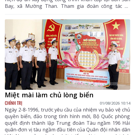
Bay, xã Mường Than. Tham gia đoàn công tác có
Thiếu tướng Nguyễn Quang Dũng - Phó Giám đốc Học
viện Hậu Cần, Đại tá Phạm Văn Thành - Phó Chủ
nhiệm Hậu cần - Kỹ thuật Quân khu 2 cùng lãnh đạo,
cán bộ Học viện Hậu cần.
Miệt mài làm chủ lòng biển
CHÍNH TRỊ
01/08/2026 10:14
Ngày 2-8-1996, trước yêu cầu của nhiệm vụ bảo vệ chủ
quyền biển, đảo trong tình hình mới, Bộ Quốc phòng
quyết định thành lập Trung đoàn Tàu ngầm 196 Hải
quân-đơn vị tàu ngầm đầu tiên của Quân đội nhân dân