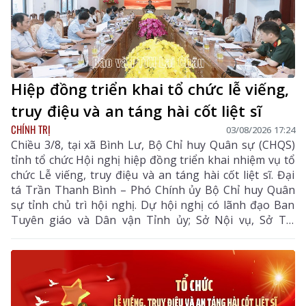
Hiệp đồng triển khai tổ chức lễ viếng,
truy điệu và an táng hài cốt liệt sĩ
CHÍNH TRỊ
03/08/2026 17:24
Chiều 3/8, tại xã Bình Lư, Bộ Chỉ huy Quân sự (CHQS)
tỉnh tổ chức Hội nghị hiệp đồng triển khai nhiệm vụ tổ
chức Lễ viếng, truy điệu và an táng hài cốt liệt sĩ. Đại
tá Trần Thanh Bình – Phó Chính ủy Bộ Chỉ huy Quân
sự tỉnh chủ trì hội nghị. Dự hội nghị có lãnh đạo Ban
Tuyên giáo và Dân vận Tỉnh ủy; Sở Nội vụ, Sở Tài
chính, Công an tỉnh cùng Thường trực Đảng ủy, lãnh
đạo UBND xã Bình Lư và các cơ quan, đơn vị liên quan.