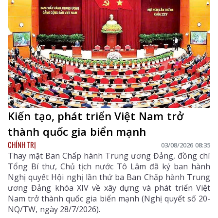
triển khai các nội dung, bảo đảm buổi lễ được tổ chức
trang nghiêm, trọng thể, đúng nghi thức.
Kiến tạo, phát triển Việt Nam trở
thành quốc gia biển mạnh
CHÍNH TRỊ
03/08/2026 08:35
Thay mặt Ban Chấp hành Trung ương Đảng, đồng chí
Tổng Bí thư, Chủ tịch nước Tô Lâm đã ký ban hành
Nghị quyết Hội nghị lần thứ ba Ban Chấp hành Trung
ương Đảng khóa XIV về xây dựng và phát triển Việt
Nam trở thành quốc gia biển mạnh (Nghị quyết số 20-
NQ/TW, ngày 28/7/2026).