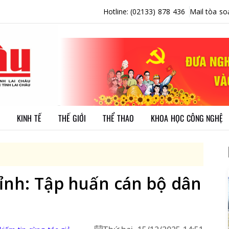
Hotline: (02133) 878 436
Mail tòa so
KINH TẾ
THẾ GIỚI
THỂ THAO
KHOA HỌC CÔNG NGHỆ
ỉnh: Tập huấn cán bộ dân