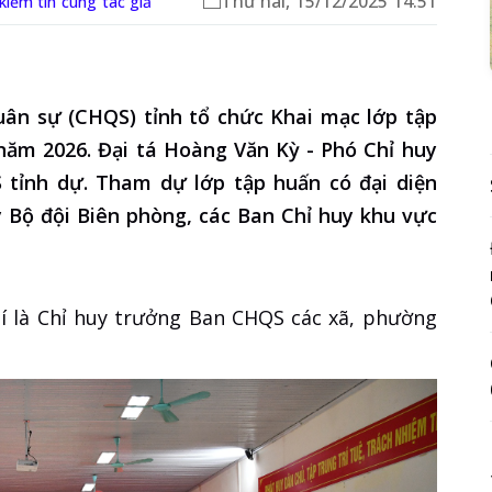
Thứ hai, 15/12/2025 14:51
 kiếm tin cùng tác giả
uân sự (CHQS) tỉnh tổ chức Khai mạc lớp tập
năm 2026. Đại tá Hoàng Văn Kỳ - Phó Chỉ huy
ỉnh dự. Tham dự lớp tập huấn có đại diện
y Bộ đội Biên phòng, các Ban Chỉ huy khu vực
í là Chỉ huy trưởng Ban CHQS các xã, phường