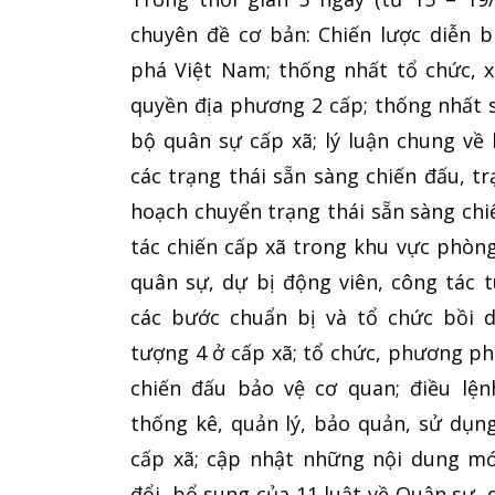
chuyên đề cơ bản: Chiến lược diễn b
phá Việt Nam; thống nhất tổ chức, 
quyền địa phương 2 cấp; thống nhất 
bộ quân sự cấp xã; lý luận chung về l
các trạng thái sẵn sàng chiến đấu, 
hoạch chuyển trạng thái sẵn sàng chi
tác chiến cấp xã trong khu vực phòn
quân sự, dự bị động viên, công tác 
các bước chuẩn bị và tổ chức bồi 
tượng 4 ở cấp xã; tổ chức, phương ph
chiến đấu bảo vệ cơ quan; điều lện
thống kê, quản lý, bảo quản, sử dụn
cấp xã; cập nhật những nội dung mớ
đổi, bổ sung của 11 luật về Quân sự, 