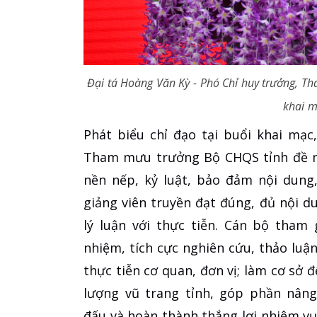
Đại tá Hoàng Văn Kỳ - Phó Chỉ huy trưởng, T
khai m
Phát biểu chỉ đạo tại buổi khai mạc
Tham mưu trưởng Bộ CHQS tỉnh đề ng
nền nếp, kỷ luật, bảo đảm nội dung
giảng viên truyền đạt đúng, đủ nội d
lý luận với thực tiễn. Cán bộ tham
nhiệm, tích cực nghiên cứu, thảo luậ
thực tiễn cơ quan, đơn vị; làm cơ sở 
lượng vũ trang tỉnh, góp phần nâng
đấu và hoàn thành thắng lợi nhiệm v