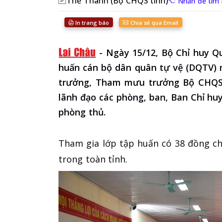
Thế Thành (Bộ CHQS tỉnh)
Nhấn để tìm
In trang báo
Chia sẻ qua Email
-
Ngày 15/12, Bộ Chỉ huy Q
huấn cán bộ dân quân tự vệ (DQTV) 
trưởng, Tham mưu trưởng Bộ CHQS t
lãnh đạo các phòng, ban, Ban Chỉ hu
phòng thủ.
Tham gia lớp tập huấn có 38 đồng ch
trong toàn tỉnh.