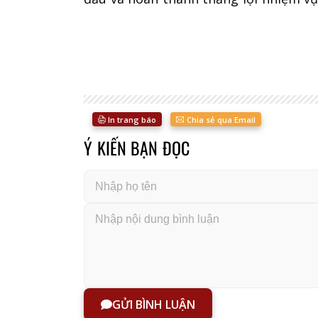
In trang báo
Chia sẻ qua Email
Ý KIẾN BẠN ĐỌC
GỬI BÌNH LUẬN