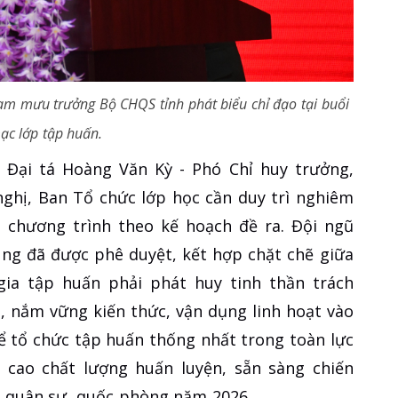
ham mưu trưởng Bộ CHQS tỉnh phát biểu chỉ đạo tại buổi
ạc lớp tập huấn.
, Đại tá Hoàng Văn Kỳ - Phó Chỉ huy trưởng,
hị, Ban Tổ chức lớp học cần duy trì nghiêm
, chương trình theo kế hoạch đề ra. Đội ngũ
ung đã được phê duyệt, kết hợp chặt chẽ giữa
 gia tập huấn phải phát huy tinh thần trách
n, nắm vững kiến thức, vận dụng linh hoạt vào
để tổ chức tập huấn thống nhất trong toàn lực
 cao chất lượng huấn luyện, sẵn sàng chiến
ụ quân sự, quốc phòng năm 2026.