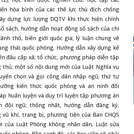
iến hòa bình của các thế lực thù địch chống
xây dựng lực lượng DQTV khi thực hiện chính
sổ sách, hướng dẫn hoạt động sổ sách của chi
ãnh thổ, biên giới quốc gia; lý luận chung về
trạng thái quốc phòng. Hướng dẫn xây dựng kế
ến đấu cấp xã; tổ chức, phương pháp diễn tập
g thủ; một số nội dung mới của Luật Nghĩa vụ
tuyển chọn và gọi công dân nhập ngũ; thứ tự
dưỡng kiến thức quốc phòng và an ninh đối
áp huấn luyện và duy trì luyện tập phương án
h đội ngũ; thống nhất, hướng dẫn đăng ký,
g vũ khí, trang bị, phương tiện của Ban CHQS
i của Luật Phòng không nhân dân, Luật sửa
quốc phòng. Bên cạnh đó, các học viên sẽ phải