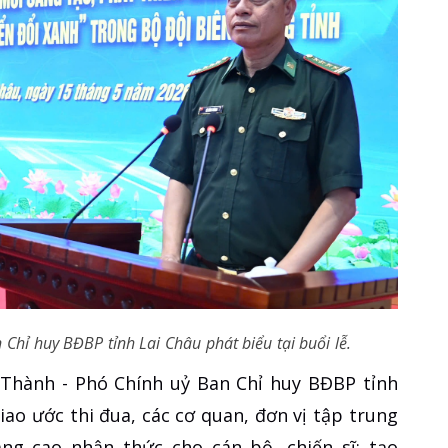
 Chỉ huy BĐBP tỉnh Lai Châu phát biểu tại buổi lễ.
g Thành - Phó Chính uỷ Ban Chỉ huy BĐBP tỉnh
ao ước thi đua, các cơ quan, đơn vị tập trung
ng cao nhận thức cho cán bộ, chiến sĩ; tạo