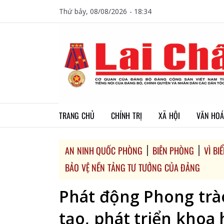
Thứ bảy, 08/08/2026 - 18:34
TRANG CHỦ
CHÍNH TRỊ
XÃ HỘI
VĂN HOÁ
AN NINH QUỐC PHÒNG
BIÊN PHÒNG
VÌ BI
BẢO VỆ NỀN TẢNG TƯ TƯỞNG CỦA ĐẢNG
Phát động Phong trào
tạo, phát triển khoa