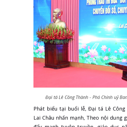
Đại tá Lê Công Thành - Phó Chính uỷ Ban
Phát biểu tại buổi lễ, Đại tá Lê Côn
Lai Châu nhấn mạnh, Theo nội dung gi
đẩy mạnh tuyên truyền, giáo dục nâ