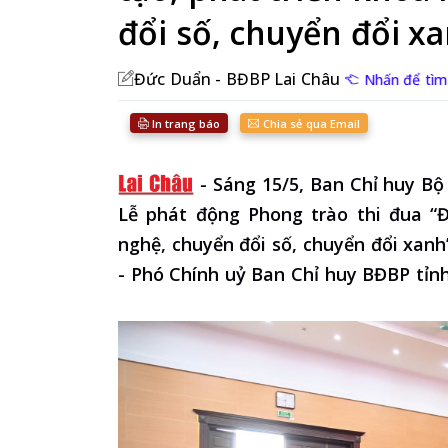
đổi số, chuyển đổi x
Đức Duẩn - BĐBP Lai Châu
Nhấn để tìm
In trang báo
Chia sẻ qua Email
-
Sáng 15/5, Ban Chỉ huy Bộ
Lễ phát động Phong trào thi đua “Đ
nghệ, chuyển đổi số, chuyển đổi xanh
- Phó Chính uỷ Ban Chỉ huy BĐBP tỉnh