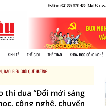
Hotline: (02133) 878 436
Mail tòa so
KINH TẾ
THẾ GIỚI
THỂ THAO
KHOA HỌC CÔNG NGHỆ
ỂN, ĐẢO, BIÊN GIỚI QUÊ HƯƠNG
 thi đua “Đổi mới sáng
 học, công nghệ, chuyển