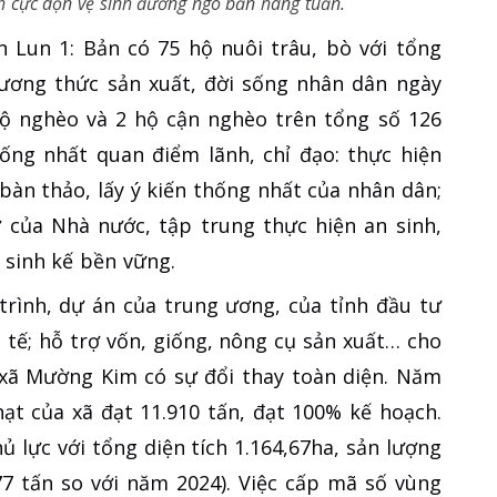
h cực dọn vệ sinh đường ngõ bản hàng tuần.
 Lun 1: Bản có 75 hộ nuôi trâu, bò với tổng
ương thức sản xuất, đời sống nhân dân ngày
hộ nghèo và 2 hộ cận nghèo trên tổng số 126
hống nhất quan điểm lãnh, chỉ đạo: thực hiện
bàn thảo, lấy ý kiến thống nhất của nhân dân;
 của Nhà nước, tập trung thực hiện an sinh,
 sinh kế bền vững.
rình, dự án của trung ương, của tỉnh đầu tư
 tế; hỗ trợ vốn, giống, nông cụ sản xuất… cho
 xã Mường Kim có sự đổi thay toàn diện. Năm
ạt của xã đạt 11.910 tấn, đạt 100% kế hoạch.
 lực với tổng diện tích 1.164,67ha, sản lượng
77 tấn so với năm 2024). Việc cấp mã số vùng