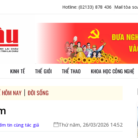
Hotline: (02133) 878 436
Mail tòa so
KINH TẾ
THẾ GIỚI
THỂ THAO
KHOA HỌC CÔNG NGHỆ
Ề HÔM NAY
ĐỜI SỐNG
im
Thứ năm, 26/03/2026 14:52
ếm tin cùng tác giả