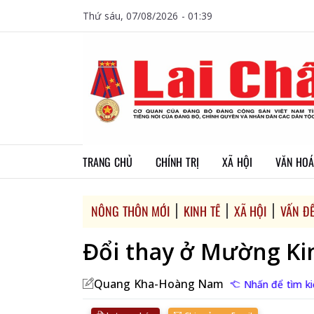
Thứ sáu, 07/08/2026 - 01:39
TRANG CHỦ
CHÍNH TRỊ
XÃ HỘI
VĂN HOÁ
NÔNG THÔN MỚI
KINH TẾ
XÃ HỘI
VẤN Đ
Đổi thay ở Mường K
Quang Kha-Hoàng Nam
Nhấn để tìm ki