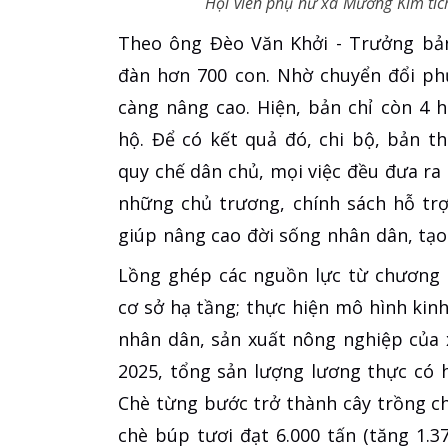
Hội viên phụ nữ xã Mường Kim tíc
Theo ông Đèo Văn Khởi - Trưởng bản
đàn hơn 700 con. Nhờ chuyển đổi ph
càng nâng cao. Hiện, bản chỉ còn 4 
hộ. Để có kết quả đó, chi bộ, bản t
quy chế dân chủ, mọi việc đều đưa ra 
những chủ trương, chính sách hỗ trợ
giúp nâng cao đời sống nhân dân, tạo
Lồng ghép các nguồn lực từ chương t
cơ sở hạ tầng; thực hiện mô hình kinh
nhân dân, sản xuất nông nghiệp của
2025, tổng sản lượng lương thực có h
Chè từng bước trở thành cây trồng chủ
chè búp tươi đạt 6.000 tấn (tăng 1.3