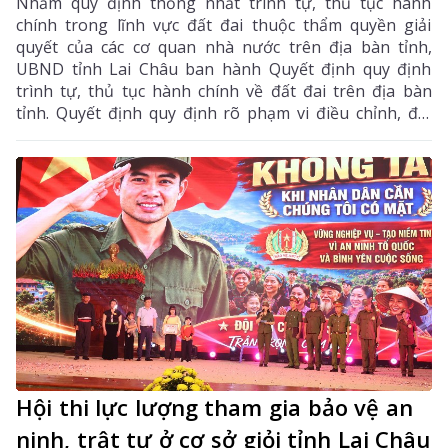
Nhằm quy định thống nhất trình tự, thủ tục hành
chính trong lĩnh vực đất đai thuộc thẩm quyền giải
quyết của các cơ quan nhà nước trên địa bàn tỉnh,
UBND tỉnh Lai Châu ban hành Quyết định quy định
trình tự, thủ tục hành chính về đất đai trên địa bàn
tỉnh. Quyết định quy định rõ phạm vi điều chỉnh, đối
tượng áp dụng, trình tự, thủ tục thực hiện, trách
nhiệm của các cơ quan, đơn vị và có hiệu lực thi hành
từ ngày 1/7/2026.
Hội thi lực lượng tham gia bảo vệ an
ninh, trật tự ở cơ sở giỏi tỉnh Lai Châu