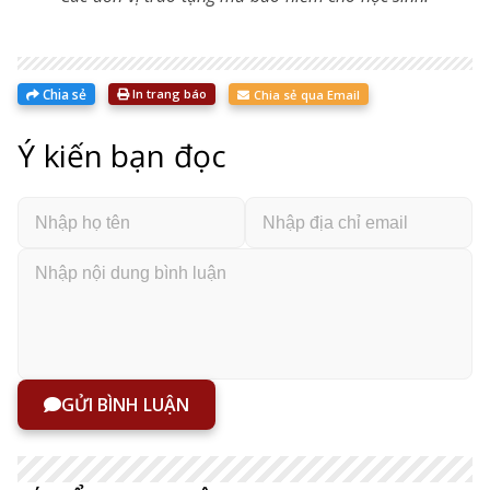
Chia sẻ
In trang báo
Chia sẻ qua Email
Ý kiến bạn đọc
GỬI BÌNH LUẬN