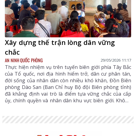
Xây dựng thế trận lòng dân vững
chắc
AN NINH QUỐC PHÒNG
29/05/2026 11:17
Thực hiện nhiệm vụ trên tuyến biên giới phía Tây Bắc
của Tổ quốc, nơi địa hình hiểm trở, dân cư phân tán,
đời sống của nhân dân còn nhiều khó khăn, Đồn Biên
phòng Dào San (Ban Chỉ huy Bộ đội Biên phòng tỉnh)
đã khẳng định vai trò là điểm tựa vững chắc của cấp
ủy, chính quyền và nhân dân khu vực biên giới. Không
chỉ thực hiện tốt nhiệm vụ quản lý, bảo vệ chủ quyền
lãnh thổ, đơn vị còn góp phần quan trọng trong xây
dựng thế trận lòng dân, củng cố nền biên phòng toàn
dân gắn với phát triển kinh tế - xã hội địa phương.