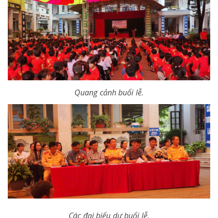
Quang cảnh buổi lễ.
Các đại biểu dự buổi lễ.