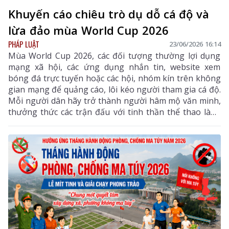
Khuyến cáo chiêu trò dụ dỗ cá độ và
lừa đảo mùa World Cup 2026
PHÁP LUẬT
23/06/2026 16:14
Mùa World Cup 2026, các đối tượng thường lợi dụng
mạng xã hội, các ứng dụng nhắn tin, website xem
bóng đá trực tuyến hoặc các hội, nhóm kín trên không
gian mạng để quảng cáo, lôi kéo người tham gia cá độ.
Mỗi người dân hãy trở thành người hâm mộ văn minh,
thưởng thức các trận đấu với tinh thần thể thao lành
mạnh, không tham gia cá độ dưới bất kỳ hình thức
nào để bảo vệ tài sản của bản thân, gia đình và góp
phần giữ vững an ninh, trật tự trên địa bàn.