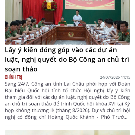
Lấy ý kiến đóng góp vào các dự án
luật, nghị quyết do Bộ Công an chủ trì
soạn thảo
CHÍNH TRỊ
24/07/2026 11:15
Sáng 24/7, Công an tỉnh Lai Châu phối hợp với Đoàn
Đại biểu Quốc hội tỉnh tổ chức Hội nghị lấy ý kiến
tham gia đối với các dự án luật, nghị quyết do Bộ Công
an chủ trì soạn thảo để trình Quốc hội khóa XVI tại Kỳ
họp không thường lệ (tháng 8/2026). Dự và chủ trì hội
nghị có đồng chí Hoàng Quốc Khánh - Phó Trưởng
Đoàn chuyên trách Đoàn Đại biểu Quốc hội tỉnh, Đại tá
Lê Anh Hưng - Phó Giám đốc Công an tỉnh cùng đại