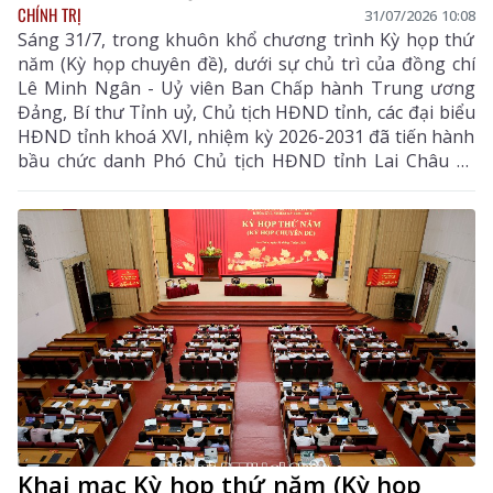
CHÍNH TRỊ
31/07/2026 10:08
Sáng 31/7, trong khuôn khổ chương trình Kỳ họp thứ
năm (Kỳ họp chuyên đề), dưới sự chủ trì của đồng chí
Lê Minh Ngân - Uỷ viên Ban Chấp hành Trung ương
Đảng, Bí thư Tỉnh uỷ, Chủ tịch HĐND tỉnh, các đại biểu
HĐND tỉnh khoá XVI, nhiệm kỳ 2026-2031 đã tiến hành
bầu chức danh Phó Chủ tịch HĐND tỉnh Lai Châu và
bầu bổ sung Uỷ viên UBND tỉnh, nhiệm kỳ 2026-2031.
Khai mạc Kỳ họp thứ năm (Kỳ họp