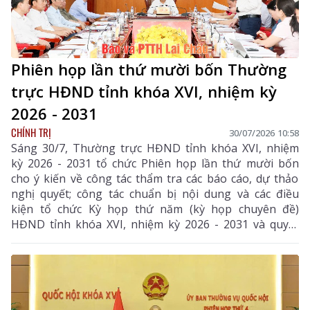
Phiên họp lần thứ mười bốn Thường
trực HĐND tỉnh khóa XVI, nhiệm kỳ
2026 - 2031
CHÍNH TRỊ
30/07/2026 10:58
Sáng 30/7, Thường trực HĐND tỉnh khóa XVI, nhiệm
kỳ 2026 - 2031 tổ chức Phiên họp lần thứ mười bốn
cho ý kiến về công tác thẩm tra các báo cáo, dự thảo
nghị quyết; công tác chuẩn bị nội dung và các điều
kiện tổ chức Kỳ họp thứ năm (kỳ họp chuyên đề)
HĐND tỉnh khóa XVI, nhiệm kỳ 2026 - 2031 và quyết
định các nội dung thuộc thẩm quyền. Đồng chí Lê
Minh Ngân - Ủy viên Ban Chấp hành Trung ương
Đảng, Bí thư Tỉnh ủy, Chủ tịch HĐND tỉnh chủ trì
phiên họp.