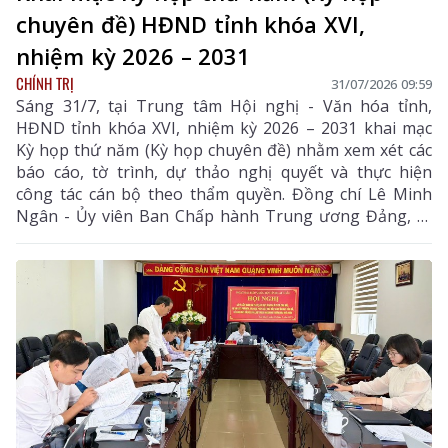
chuyên đề) HĐND tỉnh khóa XVI,
nhiệm kỳ 2026 – 2031
CHÍNH TRỊ
31/07/2026 09:59
Sáng 31/7, tại Trung tâm Hội nghị - Văn hóa tỉnh,
HĐND tỉnh khóa XVI, nhiệm kỳ 2026 – 2031 khai mạc
Kỳ họp thứ năm (Kỳ họp chuyên đề) nhằm xem xét các
báo cáo, tờ trình, dự thảo nghị quyết và thực hiện
công tác cán bộ theo thẩm quyền. Đồng chí Lê Minh
Ngân - Ủy viên Ban Chấp hành Trung ương Đảng, Bí
thư Tỉnh uỷ, Chủ tịch HĐND tỉnh chủ toạ kỳ họp. Cùng
điều hành nội dung kỳ họp có đồng chí Tẩn Thị Quế -
Uỷ viên Ban Thường vụ Tỉnh uỷ, Phó Chủ tịch Thường
trực HĐND tỉnh.