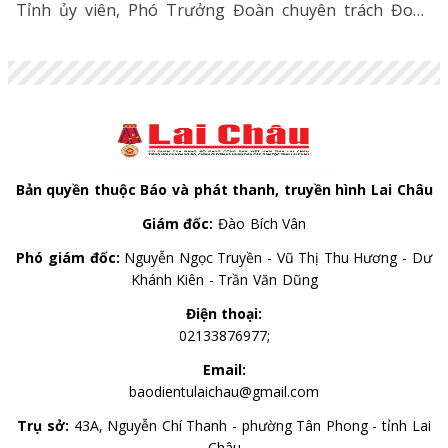
Tỉnh ủy viên, Phó Trưởng Đoàn chuyên trách Đoàn
Đại biểu Quốc hội tỉnh, đại diện Ban Tuyên giáo và
Dân vận Tỉnh ủy, Văn phòng Tỉnh ủy.
Bản quyền thuộc Báo và phát thanh, truyền hình Lai Châu
Giám đốc:
Đào Bích Vân
Phó giám đốc:
Nguyễn Ngọc Truyền - Vũ Thị Thu Hương - Dư
Khánh Kiên - Trần Văn Dũng
Điện thoại:
02133876977;
Email:
baodientulaichau@gmail.com
Trụ sở:
43A, Nguyễn Chí Thanh - phường Tân Phong - tỉnh Lai
Châu