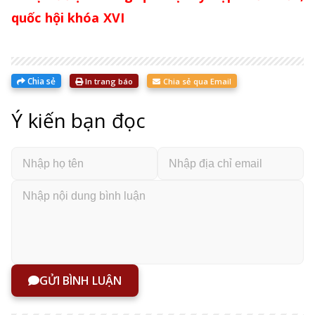
quốc hội khóa XVI
Chia sẻ
In trang báo
Chia sẻ qua Email
Ý kiến bạn đọc
GỬI BÌNH LUẬN